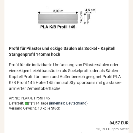
Pro­fil für Pi­las­ter und ecki­ge Säu­len als So­ckel - Ka­pi­tell
Stan­gen­pro­fil 145mm hoch
Pro­fil für die in­di­vi­du­el­le Um­fas­sung von Pi­las­ter­säu­len oder
vier­ecki­gen Leicht­bau­säu­len als So­ckel­pro­fil oder als Säu­len
Ka­pi­tell Pro­fil für Innen und Au­ßen­be­reich ge­eig­net Pro­fil PLA
K/B Pro­fil 145 Höhe 145 mm auf Sty­ro­por­ba­sis mit glas­fa­ser­
ar­mier­ter Ze­ment­ober­flä­che
Art.Nr.: PLAK/B Profil 145
Lieferzeit:
14 Tage
(innerhalb Deutschland)
Versand Gewicht:
13
kg je Stück
84,57 EUR
28,19 EUR pro Meter