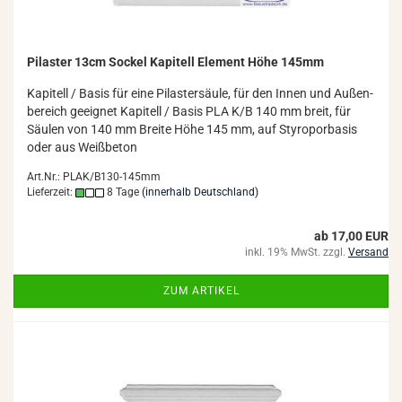
Pi­las­ter 13cm So­ckel Ka­pi­tell Ele­ment Höhe 145mm
Ka­pi­tell / Basis für eine Pi­las­ter­säu­le, für den Innen und Au­ßen­
be­reich ge­eig­net Ka­pi­tell / Basis PLA K/B 140 mm breit, für
Säu­len von 140 mm Brei­te Höhe 145 mm, auf Sty­ro­por­ba­sis
oder aus Weiß­be­ton
Art.Nr.: PLAK/B130-145mm
Lieferzeit:
8 Tage
(innerhalb Deutschland)
ab 17,00 EUR
inkl. 19% MwSt. zzgl.
Versand
ZUM ARTIKEL