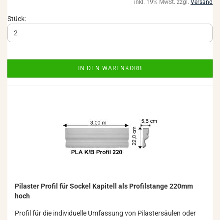
inkl. 19% MwSt. zzgl.
Versand
Stück:
IN DEN WARENKORB
Pi­las­ter Pro­fil für So­ckel Ka­pi­tell als Pro­fil­stan­ge 220mm
hoch
Pro­fil für die in­di­vi­du­el­le Um­fas­sung von Pi­las­ter­säu­len oder