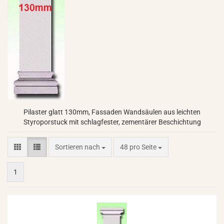
Pilaster glatt 130mm, Fassaden Wandsäulen aus leichten
Styroporstuck mit schlagfester, zementärer Beschichtung
Sortieren nach
pro Seite
Sortieren nach
48 pro Seite
1