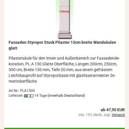
Fas­sa­den Sty­ro­por Stuck Pi­las­ter 13cm brei­te Wand­säu­len
glatt
Pi­las­ter­säu­le für den Innen und Au­ßen­be­reich zur Fas­sa­den­de­
ko­ra­ti­on, PL A 130 Glat­te Ober­flä­che, Län­gen 200cm, 250cm,
300 cm, Brei­te 130 mm, Tiefe 20 mm, aus einem ge­fräs­tem
Leicht­bau­pro­fil auf Sty­ro­por­ba­sis mit glas­fa­ser­ar­mier­ter Ze­
ment­ober­flä­che
Art.Nr.: PLA130G
Lieferzeit:
14 Tage
(innerhalb Deutschland)
ab 47,50 EUR
inkl. 19% MwSt. zzgl.
Versand