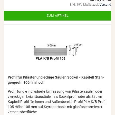
ab 16,26 EUR
inkl. 19% MwSt. zzgl.
Versand
ZUM ARTIKEL
Pro­fil für Pi­las­ter und ecki­ge Säu­len So­ckel - Ka­pi­tell Stan­
gen­pro­fil 105mm hoch
Pro­fil für die in­di­vi­du­el­le Um­fas­sung von Pi­las­ter­säu­len oder
vier­ecki­gen Leicht­bau­säu­len als So­ckel­pro­fil oder als Säu­len
Ka­pi­tell Pro­fil für Innen und Au­ßen­be­reich Pro­fil PLA K/B Pro­fil
105 Höhe 105 mm auf Sty­ro­por­ba­sis mit glas­fa­ser­ar­mier­ter
Ze­ment­ober­flä­che