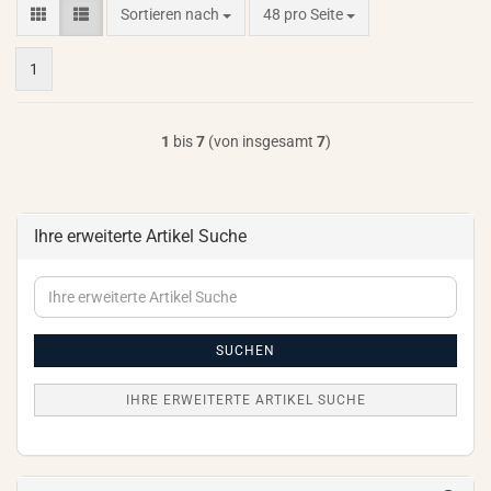
Sortieren nach
pro Seite
Sortieren nach
48 pro Seite
1
1
bis
7
(von insgesamt
7
)
Ihre erweiterte Artikel Suche
Ihre
erweiterte
Artikel
Suche
SUCHEN
IHRE ERWEITERTE ARTIKEL SUCHE