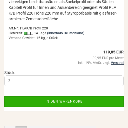
vier­ecki­gen Leicht­bau­säu­len als So­ckel­pro­fil oder als Säu­len
Ka­pi­tell Pro­fil für Innen und Au­ßen­be­reich ge­eig­net Pro­fil PLA
K/B Pro­fil 220 Höhe 220 mm auf Sty­ro­por­ba­sis mit glas­fa­ser­
ar­mier­ter Ze­ment­ober­flä­che
Art.Nr.: PLAK/B Profil 220
Lieferzeit:
14 Tage
(innerhalb Deutschland)
Versand Gewicht:
15
kg je Stück
119,85 EUR
39,95 EUR pro Meter
inkl. 19% MwSt. zzgl.
Versand
Stück:
IN DEN WARENKORB