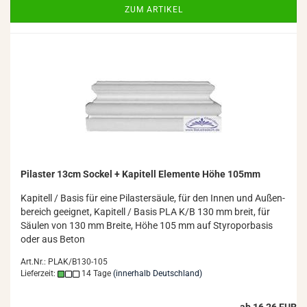
ZUM ARTIKEL
Pi­las­ter 13cm So­ckel + Ka­pi­tell Ele­men­te Höhe 105mm
Ka­pi­tell / Basis für eine Pi­las­ter­säu­le, für den Innen und Au­ßen­
be­reich ge­eig­net, Ka­pi­tell / Basis PLA K/B 130 mm breit, für
Säu­len von 130 mm Brei­te, Höhe 105 mm auf Sty­ro­por­ba­sis
oder aus Beton
Art.Nr.: PLAK/B130-105
Lieferzeit:
14 Tage
(innerhalb Deutschland)