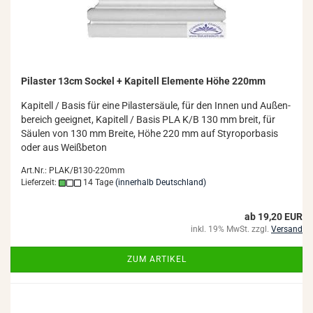
Pi­las­ter 13cm So­ckel + Ka­pi­tell Ele­men­te Höhe 220mm
Ka­pi­tell / Basis für eine Pi­las­ter­säu­le, für den Innen und Au­ßen­
be­reich ge­eig­net, Ka­pi­tell / Basis PLA K/B 130 mm breit, für
Säu­len von 130 mm Brei­te, Höhe 220 mm auf Sty­ro­por­ba­sis
oder aus Weiß­be­ton
Art.Nr.: PLAK/B130-220mm
Lieferzeit:
14 Tage
(innerhalb Deutschland)
ab 19,20 EUR
inkl. 19% MwSt. zzgl.
Versand
ZUM ARTIKEL