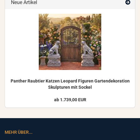
Neue Artikel
Pan­ther Raub­tier Kat­zen Leo­pard Fi­gu­ren Gar­ten­de­ko­ra­ti­on
Skulp­tu­ren mit So­ckel
ab 1.739,00 EUR
MEHR ÜBER...