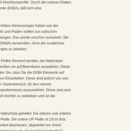
 Abschlussprofile. Durch die unteren Platten
ente (EKBA), läßt sich eine
h größere Abmessungen haben wie der
ile und Platten sollten aus optischen
ausragen. Das würde unschön aussehen. Sie
e (EKBA) verwenden, ohne die zusätzliche
ngen zu arbeiten.
 Pinthe benannt werden, die Materialart
ollten sie auf Betonbasis auswählen. Diese
hten Sie, dass Sie die EKBA Elemente auf
ton-Einzelteilen. Diese sind jedoch von uns
n Säulenbereich, für den oberen
roporkernbasis auszuwählen. Diese sind vom
ch leichter zu verkleben und an die
albschale geliefert. Die oberen und unteren
latte. Die untere UP Platte ist 10cm dick,
selbst überlassen, abgeleitet von ihrem
nsockel oder am oberen Säulenabschluß