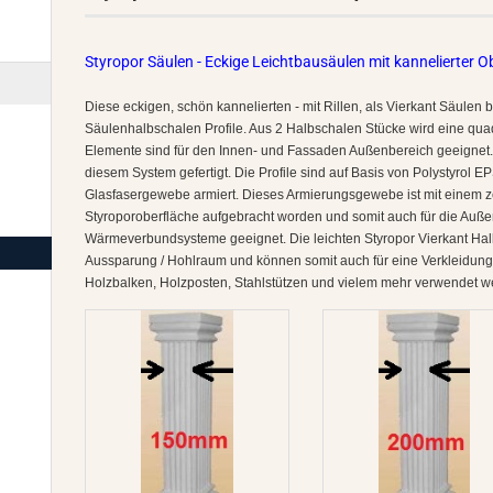
Styropor Säulen - Eckige Leichtbausäulen mit kannelierter O
Diese eckigen, schön kannelierten - mit Rillen, als Vierkant Säulen
Säulenhalbschalen Profile. Aus 2 Halbschalen Stücke wird eine qu
Elemente sind für den Innen- und Fassaden Außenbereich geeignet.
diesem System gefertigt. Die Profile sind auf Basis von Polystyrol E
Glasfasergewebe armiert. Dieses Armierungsgewebe ist mit einem 
Styroporoberfläche aufgebracht worden und somit auch für die Auß
Wärmeverbundsysteme geeignet. Die leichten Styropor Vierkant Ha
Aussparung / Hohlraum und können somit auch für eine Verkleidung
Holzbalken, Holzposten, Stahlstützen und vielem mehr verwendet w