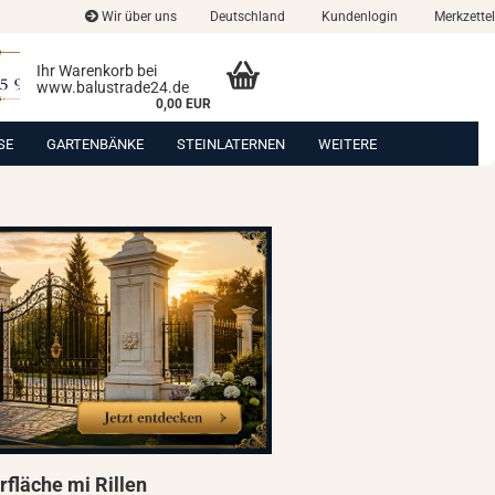
Wir über uns
Deutschland
Kundenlogin
Merkzettel
Ihr Warenkorb bei
www.balustrade24.de
0,00 EUR
SE
GARTENBÄNKE
STEINLATERNEN
WEITERE
fläche mi Rillen