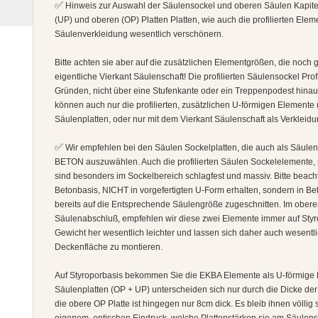
✅
Hinweis zur Auswahl der Säulensockel und oberen Säulen Kapitell
(UP) und oberen (OP) Platten Platten, wie auch die profilierten Elem
Säulenverkleidung wesentlich verschönern.
Bitte achten sie aber auf die zusätzlichen Elementgrößen, die noc
eigentliche Vierkant Säulenschaft! Die profilierten Säulensockel Prof
Gründen, nicht über eine Stufenkante oder ein Treppenpodest hin
können auch nur die profilierten, zusätzlichen U-förmigen Element
Säulenplatten, oder nur mit dem Vierkant Säulenschaft als Verkleidu
✅
Wir empfehlen bei den Säulen Sockelplatten, die auch als Säulen
BETON auszuwählen. Auch die profilierten Säulen Sockelelemente, s
sind besonders im Sockelbereich schlagfest und massiv. Bitte beac
Betonbasis, NICHT in vorgefertigten U-Form erhalten, sondern in Be
bereits auf die Entsprechende Säulengröße zugeschnitten. Im obere
Säulenabschluß, empfehlen wir diese zwei Elemente immer auf Sty
Gewicht her wesentlich leichter und lassen sich daher auch wesentli
Deckenfläche zu montieren.
Auf Styroporbasis bekommen Sie die EKBA Elemente als U-förmige H
Säulenplatten (OP + UP) unterscheiden sich nur durch die Dicke der P
die obere OP Platte ist hingegen nur 8cm dick. Es bleib ihnen völlig 
eigenem, optischen Eindruck, welche Plattenstärken sie am Säule