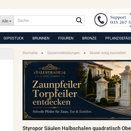
Suche...
Alle
GIPSSTUCK
BRUNNEN
FIGUREN
BRONZE
PFLANZGEFÄS
»
»
Startseite
Säulenverkleidungen
Säulen eckig kanneliert
Styropor Säulen Halbschalen quadratisch Ober