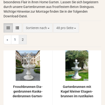
besonderes Flair in ihren Home Garten. Lassen Sie sich begeistern
durch unsere Gartenbrunnen aus frostfestem Beton Steinguss.
Wichtige Hinweise zur Montage finden Sie in der folgenden
Download-Datei.
Sortieren nach
pro Seite
Sortieren nach
48 pro Seite
«
1
2
Frosch­brun­nen Eta­
Gar­ten­brun­nen mit
gen­brun­nen Kas­ka­
Kugel klei­ner Eta­gen­
den­brun­nen Gar­ten­
brun­nen im rus­ti­ka­len
brun­nen Spring­brun­
Tos­ka­na Stil 123cm