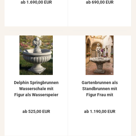
ab 1.690,00 EUR
ab 690,00 EUR
Wasserspeier 115cm
333kg
Delphin Springbrunnen
Gartenbrunnen als
Wasserschale mit
Standbrunnen mit
Figur als Wasserspeier
Figur Frau mit
100cm
Wasserkrug Garten
Springbrunnen 162cm
ab 525,00 EUR
ab 1.190,00 EUR