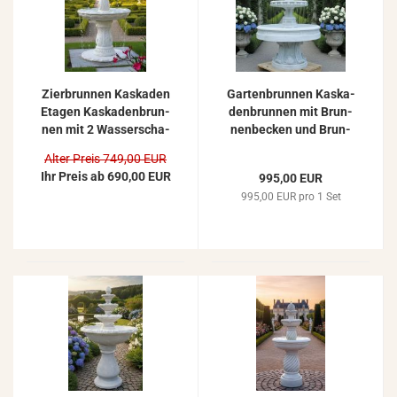
Zier­brun­nen Kas­ka­den
Gar­ten­brun­nen Kas­ka­
Eta­gen Kas­ka­den­brun­
den­brun­nen mit Brun­
nen mit 2 Was­ser­scha­
nen­be­cken und Brun­
len Gar­ten­brun­nen
nen­so­ckel Stand­fuß
Alter Preis 749,00 EUR
162cm
Beton Steinguss157cm
Ihr Preis ab 690,00 EUR
995,00 EUR
995,00 EUR pro 1 Set