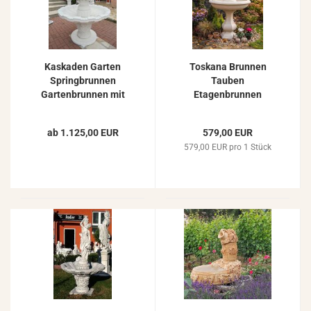
Kaskaden Garten
Toskana Brunnen
Springbrunnen
Tauben
Gartenbrunnen mit
Etagenbrunnen
Lilie oder Figur
Kaskadenbrunnen
Weißbeton Steinguss
Gartenbrunnen
ab 1.125,00 EUR
579,00 EUR
480kg
Taubenbrunnen 160cm
579,00 EUR pro 1 Stück