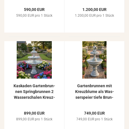
590,00 EUR
1.200,00 EUR
590,00 EUR pro 1 Stück
1.200,00 EUR pro 1 Stück
Kas­ka­den Gar­ten­brun­
Gar­ten­brun­nen mit
nen Spring­brun­nen 2
Kreuz­blu­me als Was­
Was­ser­scha­len Kreuz­
ser­spei­er tiefe Brun­
blu­me 196cm
nen­scha­le Spring­brun­
nen 181cm
899,00 EUR
749,00 EUR
899,00 EUR pro 1 Stück
749,00 EUR pro 1 Stück