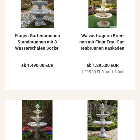
Eta­gen Gar­ten­brun­nen
Was­ser­trä­ge­rin Brun­
Stand­brun­nen mit 3
nen mit Figur Frau Gar­
Was­ser­scha­len So­ckel
ten­brun­nen Kas­ka­den
Ka­pi­tell Gar­ten Spring­
Spring­brun­nen 244cm
brun­nen 195cm
ab 1.490,00 EUR
ab 1.295,00 EUR
1.295,00 EUR pro 1 Stück