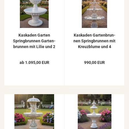
Kas­ka­den Gar­ten
Kas­ka­den Gar­ten­brun­
Spring­brun­nen Gar­ten­
nen Spring­brun­nen mit
brun­nen mit Lilie und 2
Kreuz­blu­me und 4
Was­ser­scha­len Höhe
Was­ser­scha­len 205cm
150cm
ab 1.095,00 EUR
990,00 EUR