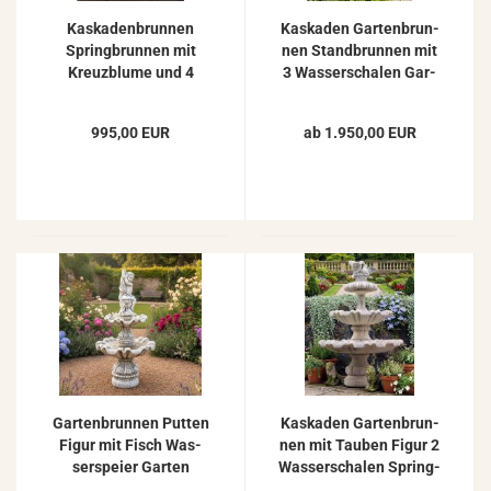
Kas­ka­den­brun­nen
Kas­ka­den Gar­ten­brun­
Spring­brun­nen mit
nen Stand­brun­nen mit
Kreuz­blu­me und 4
3 Was­ser­scha­len Gar­
Was­ser­scha­len 216cm
ten Spring­brun­nen
Gar­ten­brun­nen
220cm
995,00 EUR
ab 1.950,00 EUR
Gar­ten­brun­nen Put­ten
Kas­ka­den Gar­ten­brun­
Figur mit Fisch Was­
nen mit Tau­ben Figur 2
ser­spei­er Gar­ten
Was­ser­scha­len Spring­
Spring­brun­nen 166cm
brun­nen 175cm