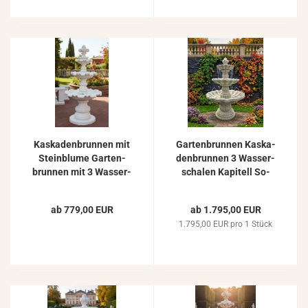
Kas­ka­den­brun­nen mit
Gar­ten­brun­nen Kas­ka­
Stein­blu­me Gar­ten­
den­brun­nen 3 Was­ser­
brun­nen mit 3 Was­ser­
scha­len Ka­pi­tell So­
scha­len und So­ckel­
ckel Gar­ten Spring­
plat­te 180cm
brun­nen 195cm
ab 779,00 EUR
ab 1.795,00 EUR
1.795,00 EUR pro 1 Stück