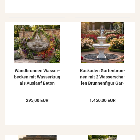
Wand­brun­nen Was­ser­
Kas­ka­den Gar­ten­brun­
be­cken mit Was­ser­krug
nen mit 2 Was­ser­scha­
als Aus­lauf Beton
len Brun­nen­fi­gur Gar­
Stein­guss Zier­brun­nen
ten Spring­brunn­nen
73cm 122kg
175cm
295,00 EUR
1.450,00 EUR