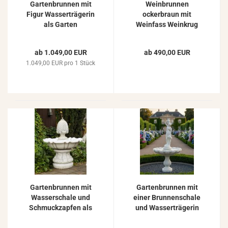
Gartenbrunnen mit
Weinbrunnen
Figur Wasserträgerin
ockerbraun mit
als Garten
Weinfass Weinkrug
Springbrunnen aus
und Weintrauben als
Beton Steinguss
dekorativer
ab 1.049,00 EUR
ab 490,00 EUR
215cm
Gartenbrunnen für
1.049,00 EUR pro 1 Stück
Wein Restaurant ZO-
21200
Gartenbrunnen mit
Gartenbrunnen mit
Wasserschale und
einer Brunnenschale
Schmuckzapfen als
und Wasserträgerin
Zierbrunnen
Figur 235cm 469kg