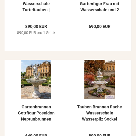
Wasserschale
Gartenfigur Frau mit
Turteltauben |
Wasserschale und 2
Wasserpilz
Wasserbecken Garten
Springbrunnen 170cm
Springbrunnen 161cm
890,00 EUR
690,00 EUR
890,00 EUR pro 1 Stück
Gartenbrunnen
Tauben Brunnen flache
Gottfigur Poseidon
Wasserschale
Neptunbrunnen
Wasserpilz Sockel
Brunnen Figur Neptun
Standfuß 166cm 383kg
mit Dreizack
649,00 EUR
890,00 EUR