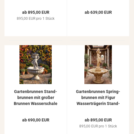
ckel 205cm
ab 895,00 EUR
ab 639,00 EUR
895,00 EUR pro 1 Stück
Gar­ten­brun­nen Stand­
Gar­ten­brun­nen Spring­
brun­nen mit gro­ßer
brun­nen mit Figur
Brun­nen Was­ser­scha­le
Was­ser­trä­ge­rin Stand­
und Spring­brun­nen
brun­nen mit Brun­nen
Figur mit Mu­schel
Was­ser­scha­le 170cm
ab 690,00 EUR
ab 895,00 EUR
895,00 EUR pro 1 Stück