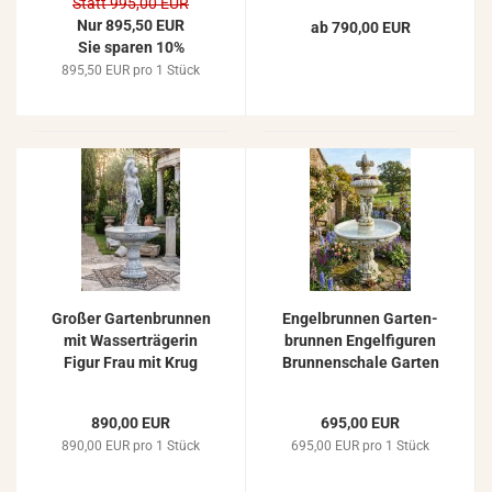
Statt 995,00 EUR
Kas­ka­den­brun­nen
guss 162cm
Nur 895,50 EUR
ab 790,00 EUR
195cm
Sie sparen 10%
895,50 EUR pro 1 Stück
Gro­ßer Gar­ten­brun­nen
En­gel­brun­nen Gar­ten­
mit Was­ser­trä­ge­rin
brun­nen En­gel­fi­gu­ren
Figur Frau mit Krug
Brun­nen­scha­le Gar­ten
Stein­guss Spring­brun­
Spring­brun­nen 185cm
nen 230cm 373kg
S904B
890,00 EUR
695,00 EUR
890,00 EUR pro 1 Stück
695,00 EUR pro 1 Stück