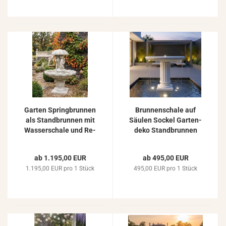
Gar­ten Spring­brun­nen
Brun­nen­scha­le auf
als Stand­brun­nen mit
Säu­len So­ckel Gar­ten­
Was­ser­scha­le und Re­
de­ko Stand­brun­nen
gen­schirm Figur
fla­che Was­ser­scha­le
150cm
Weiß­be­ton 110cm
ab 1.195,00 EUR
ab 495,00 EUR
1.195,00 EUR pro 1 Stück
495,00 EUR pro 1 Stück