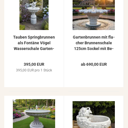
Tau­ben Spring­brun­nen
Gar­ten­brun­nen mit fla­
als Fon­tä­ne Vögel
cher Brun­nen­scha­le
Was­ser­scha­le Gar­ten­
125cm So­ckel mit Be­
brun­nen 125cm
ton­plat­te Höhe 65cm
395kg ZO-​7133
395,00 EUR
ab 690,00 EUR
395,00 EUR pro 1 Stück