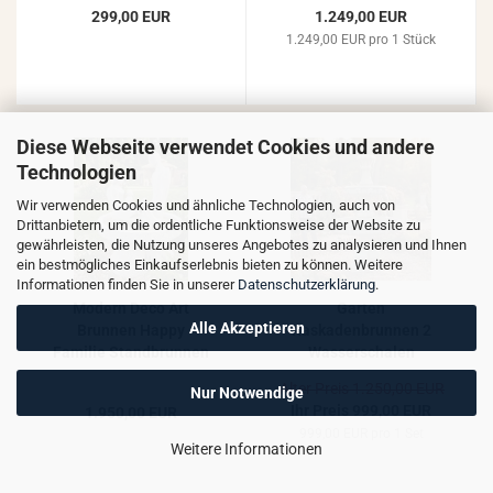
Springbrunnen 90cm
299,00 EUR
1.249,00 EUR
1.249,00 EUR pro 1 Stück
Diese Webseite verwendet Cookies und andere
Technologien
Wir verwenden Cookies und ähnliche Technologien, auch von
Drittanbietern, um die ordentliche Funktionsweise der Website zu
gewährleisten, die Nutzung unseres Angebotes zu analysieren und Ihnen
ein bestmögliches Einkaufserlebnis bieten zu können. Weitere
Informationen finden Sie in unserer
Datenschutzerklärung
.
Modern Deco Art
Garten
Alle Akzeptieren
Brunnen Happy
Kaskadenbrunnen 2
Familie Standbrunnen
Wasserschalen
mit Wasserschale
Springbrunnen
Alter Preis 1.250,00 EUR
Nur Notwendige
⌀150cm H 195cm
Steinguss 170cm
Ihr Preis 999,00 EUR
1.950,00 EUR
999,00 EUR pro 1 Set
Weitere Informationen