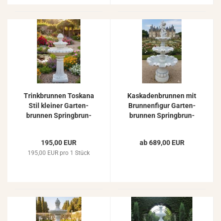
Trink­brun­nen Tos­ka­na
Kas­ka­den­brun­nen mit
Stil klei­ner Gar­ten­
Brun­nen­fi­gur Gar­ten­
brun­nen Spring­brun­
brun­nen Spring­brun­
nen Stein­guss 91cm
nen mit 3 Was­ser­scha­
len 190cm 295kg S177
195,00 EUR
ab 689,00 EUR
195,00 EUR pro 1 Stück