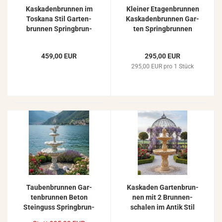
Kas­ka­den­brun­nen im
Klei­ner Eta­gen­brun­nen
Tos­ka­na Stil Gar­ten­
Kas­ka­den­brun­nen Gar­
brun­nen Spring­brun­
ten Spring­brun­nen
nen Markt­brun­nen
Tos­ka­na Gar­ten­brun­
126cm
nen 135cm
459,00 EUR
295,00 EUR
295,00 EUR pro 1 Stück
Tau­ben­brun­nen Gar­
Kas­ka­den Gar­ten­brun­
ten­brun­nen Beton
nen mit 2 Brun­nen­
Stein­guss Spring­brun­
scha­len im Antik Stil
nen mit Akan­thus­blatt
Spring­brun­nen Stein­