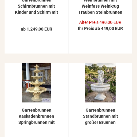
Gartenbrunnen
Weinbrunnen mit
Schirmbrunnen mit
Weinfass Weinkrug
Kinder und Schirm mit
Trauben Steinbrunnen
2 Brunnenschalen
Beton Steinguss
Alter Preis 490,00 EUR
190cm
Gartendekoration
Ihr Preis ab 449,00 EUR
ab 1.249,00 EUR
Gartenbrunnen
Gartenbrunnen
Kaskadenbrunnen
Standbrunnen mit
Springbrunnen mit
großer Brunnen
Kreuzblume und 4
Wasserschale | Putten
Wasserschalen 216cm
Figur mit Fisch