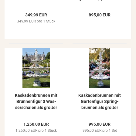
brun­nen 100cm
Spring­brun­nen 163cm
349,99 EUR
895,00 EUR
349,99 EUR pro 1 Stück
Kas­ka­den­brun­nen mit
Kas­ka­den­brun­nen mit
Brun­nen­fi­gur 3 Was­
Gar­ten­fi­gur Spring­
ser­scha­len als gro­ßer
brun­nen als gro­ßer
Gar­ten­brun­nen 200cm
Gar­ten­brun­nen 235cm
1.250,00 EUR
995,00 EUR
1.250,00 EUR pro 1 Stück
995,00 EUR pro 1 Set