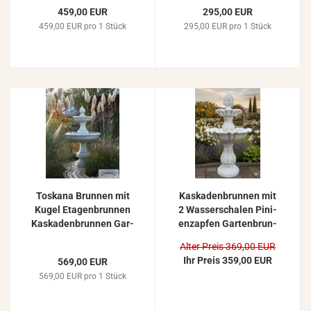
nen grau pa­ti­niert
459,00 EUR
295,00 EUR
155cm
459,00 EUR pro 1 Stück
295,00 EUR pro 1 Stück
Tos­ka­na Brun­nen mit
Kas­ka­den­brun­nen mit
Kugel Eta­gen­brun­nen
2 Was­ser­scha­len Pi­ni­
Kas­ka­den­brun­nen Gar­
en­zap­fen Gar­ten­brun­
ten­brun­nen Zier­brun­
nen Spring­brun­nen
Alter Preis 369,00 EUR
nen 160cm
141cm 152kg
Ihr Preis 359,00 EUR
569,00 EUR
569,00 EUR pro 1 Stück