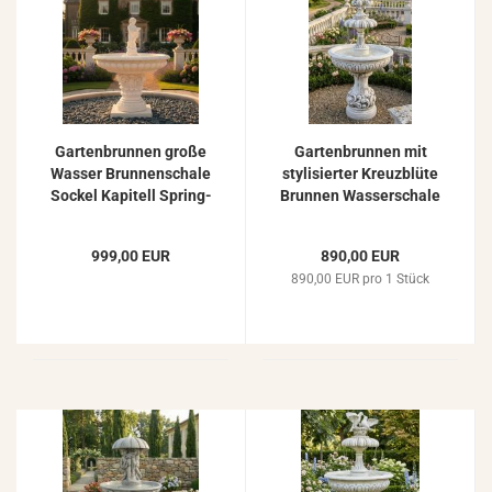
Gar­ten­brun­nen große
Gar­ten­brun­nen mit
Was­ser Brun­nen­scha­le
sty­li­sier­ter Kreuz­blü­te
So­ckel Ka­pi­tell Spring­
Brun­nen Was­ser­scha­le
brun­nen Figur 138cm
180cm 314kg
999,00 EUR
890,00 EUR
890,00 EUR pro 1 Stück