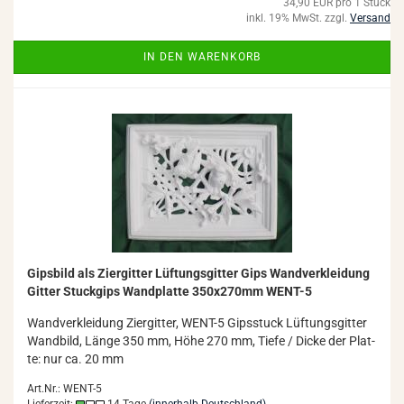
34,90 EUR pro 1 Stück
inkl. 19% MwSt. zzgl.
Versand
IN DEN WARENKORB
Gips­bild als Zi­er­git­ter Lüf­tungs­git­ter Gips Wand­ver­klei­dung
Git­ter Stuck­gips Wand­plat­te 350x270mm WENT-​5
Wand­ver­klei­dung Zi­er­git­ter, WENT-​5 Gips­stuck Lüf­tungs­git­ter
Wand­bild, Länge 350 mm, Höhe 270 mm, Tiefe / Dicke der Plat­
te: nur ca. 20 mm
Art.Nr.: WENT-5