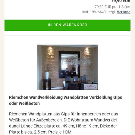
79,90 EUR
79,90 EUR pro 1 Stück
inkl. 19% MwSt. zzgl.
Versand
IN DEN WARENKORB
Riem­chen Wand­ver­klei­dung Wand­plat­ten Ver­klei­dung Gips
oder Weiß­be­ton
Riem­chen Wand­plat­ten aus Gips für In­nen­be­reich oder aus
Weiß­be­ton für Au­ßen­be­reich, DIE Wohn­traum Wand­ver­klei­
dung! Länge Ein­zel­plat­te ca. 49 cm, Höhe 19 cm, Dicke der
Plat­te bis ca. 2,5 cm, Preis je 1QM