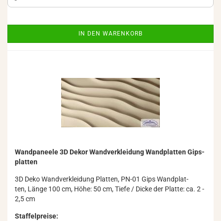
IN DEN WARENKORB
Wand­pa­nee­le 3D Dekor Wand­ver­klei­dung Wand­plat­ten Gips­
plat­ten
3D Deko Wand­ver­klei­dung Plat­ten, PN-01 Gips Wand­plat­
ten, Länge 100 cm, Höhe: 50 cm, Tiefe / Dicke der Plat­te: ca. 2 -
2,5 cm
Staffelpreise: