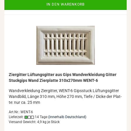
IN DEN WARENKORB
Zi­er­git­ter Lüf­tungs­git­ter aus Gips Wand­ver­klei­dung Git­ter
Stuck­gips Wand Zier­plat­te 310x270mm WENT-​6
Wand­ver­klei­dung Zi­er­git­ter, WENT-​6 Gips­stuck Lüf­tungs­git­ter
Wand­bild, Länge 310 mm, Höhe 270 mm, Tiefe / Dicke der Plat­
te: nur ca. 25 mm
Art.Nr.: WENT-6
Lieferzeit:
14 Tage
(innerhalb Deutschland)
Versand Gewicht:
4,9
kg je Stück