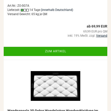
Art.Nr.: ZO-SG7A
Lieferzeit:
14 Tage
(innerhalb Deutschland)
Versand Gewicht:
65
kg je QM
ab 69,99 EUR
69,99 EUR pro QM
inkl. 19% MwSt. zzgl.
Versand
ZUM ARTIKEL
Wand­pa­nee­le 3D Dekor Wand­plat­ten Wand­ver­klei­dung im