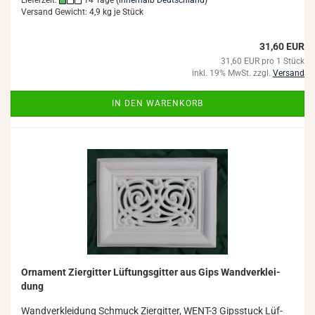
Lieferzeit:
14 Tage
(innerhalb Deutschland)
Versand Gewicht:
4,9
kg je Stück
31,60 EUR
31,60 EUR pro 1 Stück
inkl. 19% MwSt. zzgl.
Versand
IN DEN WARENKORB
Or­na­ment Zi­er­git­ter Lüf­tungs­git­ter aus Gips Wand­ver­klei­
dung
Wand­ver­klei­dung Schmuck Zi­er­git­ter, WENT-​3 Gips­stuck Lüf­