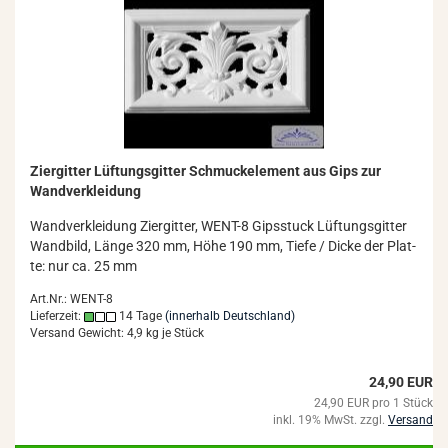
Zi­er­git­ter Lüf­tungs­git­ter Schmuck­ele­ment aus Gips zur
Wand­ver­klei­dung
Wand­ver­klei­dung Zi­er­git­ter, WENT-​8 Gips­stuck Lüf­tungs­git­ter
Wand­bild, Länge 320 mm, Höhe 190 mm, Tiefe / Dicke der Plat­
te: nur ca. 25 mm
Art.Nr.: WENT-8
Lieferzeit:
14 Tage
(innerhalb Deutschland)
Versand Gewicht:
4,9
kg je Stück
24,90 EUR
24,90 EUR pro 1 Stück
inkl. 19% MwSt. zzgl.
Versand