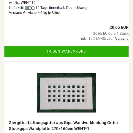
Art.Nr.: WENT-10
Lieferzeit:
14 Tage
(innerhalb Deutschland)
Versand Gewicht:
4,9
kg je Stück
20,65 EUR
20,65 EUR pro 1 Stück
inkl. 19% MwSt. zzgl.
Versand
IN DEN WARENKORB
Zi­er­git­ter Lüf­tungs­git­ter aus Gips Wand­ver­klei­dung Git­ter
Stuck­gips Wand­plat­te 270x160cm WENT-​1