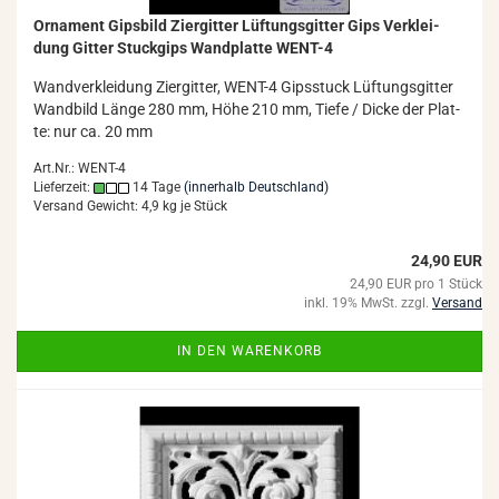
Or­na­ment Gips­bild Zi­er­git­ter Lüf­tungs­git­ter Gips Ver­klei­
dung Git­ter Stuck­gips Wand­plat­te WENT-​4
Wand­ver­klei­dung Zi­er­git­ter, WENT-​4 Gips­stuck Lüf­tungs­git­ter
Wand­bild Länge 280 mm, Höhe 210 mm, Tiefe / Dicke der Plat­
te: nur ca. 20 mm
Art.Nr.: WENT-4
Lieferzeit:
14 Tage
(innerhalb Deutschland)
Versand Gewicht:
4,9
kg je Stück
24,90 EUR
24,90 EUR pro 1 Stück
inkl. 19% MwSt. zzgl.
Versand
IN DEN WARENKORB