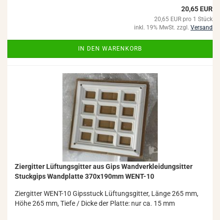
20,65 EUR
20,65 EUR pro 1 Stück
inkl. 19% MwSt. zzgl.
Versand
IN DEN WARENKORB
Zi­er­git­ter Lüf­tungs­git­ter aus Gips Wand­ver­klei­dungs­it­ter
Stuck­gips Wand­plat­te 370x190mm WENT-​10
Zi­er­git­ter WENT-​10 Gips­stuck Lüf­tungs­git­ter, Länge 265 mm,
Höhe 265 mm, Tiefe / Dicke der Plat­te: nur ca. 15 mm