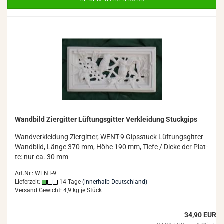
Wand­bild Zi­er­git­ter Lüf­tungs­git­ter Ver­klei­dung Stuck­gips
Wand­ver­klei­dung Zi­er­git­ter, WENT-​9 Gips­stuck Lüf­tungs­git­ter
Wand­bild, Länge 370 mm, Höhe 190 mm, Tiefe / Dicke der Plat­
te: nur ca. 30 mm
Art.Nr.: WENT-9
Lieferzeit:
14 Tage
(innerhalb Deutschland)
Versand Gewicht:
4,9
kg je Stück
34,90 EUR