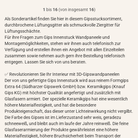
1
bis
16
(von insgesamt
16
)
Als Sonderartikel finden Sie hier in diesem Gipsstucksortiment,
durchbrochene Lüftungsgitter als schmuckvolle Ziergitter für
Lüftungsschächte.
Für ihre Fragen zum Gips Innenstuck Wandpaneele und
Montagemöglichkeiten, stehen wir ihnen auch telefonisch zur
Verfügung und erstellen ihnen ein Angebot mit allen Einzelteilen
zusammen sowie nehmen auch gern ihre Bestellung telefonisch
entgegen. Lassen Sie sich von uns beraten.
✅ Revolutionieren Sie Ihr Interieur mit 3D-Gipswandpaneelen
Der von uns gefertigte Gips Innenstuck wird aus reinem Formgips
Extra 64 (Südharzer Gipswerk GmbH) bzw. Keramikgips (Knauf
Gips KG) mit höchster Qualität angefertigt und zusätzlich mit
Glasfasern armiert. Der spezielle Keramikgips hat eine wesentlich
höhere Materialfestigkeit, und hat die besondere
Produkteigenschaft, das dieser unter Lichteinwirkung nicht vergilbt.
Die Farbe des Gipses ist im Lieferzustand sehr weis, geradezu
schneeweiß, und bleibt auch im laufe der Jahre reinweiß. Die feine
Glasfaserarmierung der Produkte gewährleistet eine höhere
Materialfestigkeit, höhere Bruchsicherheit beim Transport der