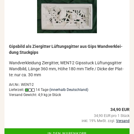
Gips­bild als Zi­er­git­ter Lüf­tungs­git­ter aus Gips Wand­ver­klei­
dung Stuck­gips
Wand­ver­klei­dung Zi­er­git­ter, WENT-​2 Gips­stuck Lüf­tungs­git­ter
Wand­bild, Länge 360 mm, Höhe 180 mm Tiefe / Dicke der Plat­
te: nur ca. 30 mm
Art.Nr.: WENT-2
Lieferzeit:
14 Tage
(innerhalb Deutschland)
Versand Gewicht:
4,9
kg je Stück
34,90 EUR
34,90 EUR pro 1 Stück
inkl. 19% MwSt. zzgl.
Versand
IN DEN WARENKORB