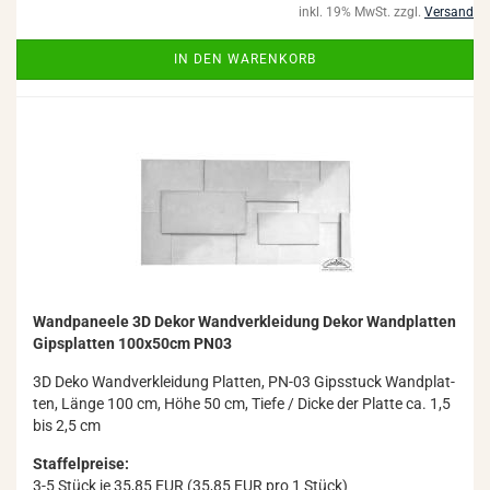
inkl. 19% MwSt. zzgl.
Versand
IN DEN WARENKORB
Wand­pa­nee­le 3D Dekor Wand­ver­klei­dung Dekor Wand­plat­ten
Gips­plat­ten 100x50cm PN03
3D Deko Wand­ver­klei­dung Plat­ten, PN-03 Gips­stuck Wand­plat­
ten, Länge 100 cm, Höhe 50 cm, Tiefe / Dicke der Plat­te ca. 1,5
bis 2,5 cm
Staffelpreise:
3-5 Stück je 35,85 EUR (35,85 EUR pro 1 Stück)