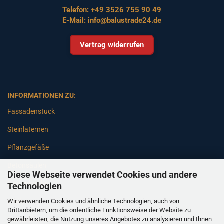
Telefon:
+49 3526 755 90 49
E-Mail:
info@balustrade24.de
Vertrag widerrufen
INFORMATIONEN ZU:
Fassadenstuck
Steinlaternen
Pflanzgefäße
Betonsäulen
Diese Webseite verwendet Cookies und andere
Gartenbänke
Technologien
Wir verwenden Cookies und ähnliche Technologien, auch von
Pfeiler
Drittanbietern, um die ordentliche Funktionsweise der Website zu
gewährleisten, die Nutzung unseres Angebotes zu analysieren und Ihnen
Gartenbrunnen