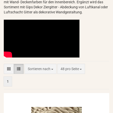
mit Wand- Deckenfarben für den Innenbereich. Ergänzt wird das
Sortiment mit Gips Dekor Ziergitter - Abdeckung von Luftkanal oder
Luftschacht Gitter als dekorative Wandgestaltung.
Sortieren nach
pro Seite
Sortieren nach
48 pro Seite
1