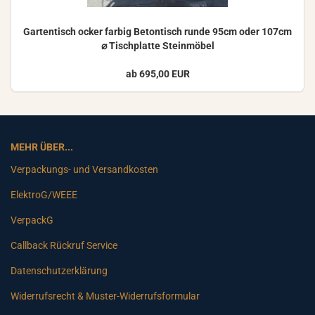
Gar­ten­tisch ocker far­big Be­ton­tisch runde 95cm oder 107cm
⌀ Tisch­plat­te Stein­mö­bel
ab 695,00 EUR
MEHR ÜBER...
Verpackungs- und Versandkosten
ElektroG/WEEE
VerpackG
Callback Rückruf Service
Datenschutzerklärung
Widerrufsrecht & Muster-Widerrufsformular