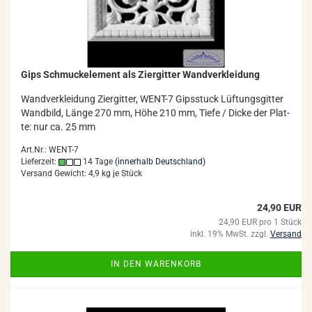
Gips Schmuck­ele­ment als Zi­er­git­ter Wand­ver­klei­dung
Wand­ver­klei­dung Zi­er­git­ter, WENT-​7 Gips­stuck Lüf­tungs­git­ter
Wand­bild, Länge 270 mm, Höhe 210 mm, Tiefe / Dicke der Plat­
te: nur ca. 25 mm
Art.Nr.: WENT-7
Lieferzeit:
14 Tage
(innerhalb Deutschland)
Versand Gewicht:
4,9
kg je Stück
24,90 EUR
24,90 EUR pro 1 Stück
inkl. 19% MwSt. zzgl.
Versand
IN DEN WARENKORB