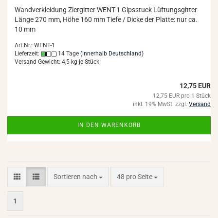
Wand­ver­klei­dung Zi­er­git­ter WENT-​1 Gips­stuck Lüf­tungs­git­ter
Länge 270 mm, Höhe 160 mm Tiefe / Dicke der Plat­te: nur ca.
10 mm
Art.Nr.: WENT-1
Lieferzeit:
14 Tage
(innerhalb Deutschland)
Versand Gewicht:
4,5
kg je Stück
12,75 EUR
12,75 EUR pro 1 Stück
inkl. 19% MwSt. zzgl.
Versand
IN DEN WARENKORB
Sortieren nach
pro Seite
Sortieren nach
48 pro Seite
1