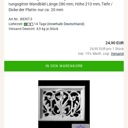
tungs­git­ter Wand­bild Länge 280 mm, Höhe 210 mm, Tiefe /
Dicke der Plat­te: nur ca. 20 mm
Art.Nr.: WENT-3
Lieferzeit:
14 Tage
(innerhalb Deutschland)
Versand Gewicht:
4,9
kg je Stück
24,90 EUR
24,90 EUR pro 1 Stück
inkl. 19% MwSt. zzgl.
Versand
IN DEN WARENKORB