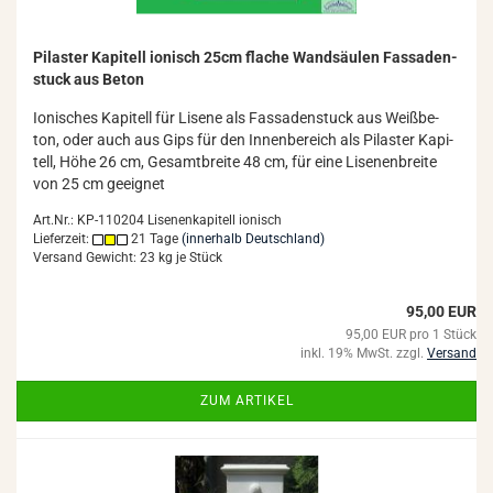
Pi­las­ter Ka­pi­tell io­ni­sch 25cm fla­che Wand­säu­len Fas­sa­den­
stuck aus Beton
Io­ni­sches Ka­pi­tell für Li­se­ne als Fas­sa­den­stuck aus Weiß­be­
ton, oder auch aus Gips für den In­nen­be­reich als Pi­las­ter Ka­pi­
tell, Höhe 26 cm, Ge­samt­brei­te 48 cm, für eine Li­se­n­en­brei­te
von 25 cm ge­eig­net
Art.Nr.: KP-110204 Lisenenkapitell ionisch
Lieferzeit:
21 Tage
(innerhalb Deutschland)
Versand Gewicht:
23
kg je Stück
95,00 EUR
95,00 EUR pro 1 Stück
inkl. 19% MwSt. zzgl.
Versand
ZUM ARTIKEL