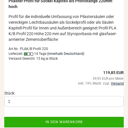
Pi­las­ter Pro­fil für So­ckel Ka­pi­tell als Pro­fil­stan­ge 220mm
hoch
Pro­fil für die in­di­vi­du­el­le Um­fas­sung von Pi­las­ter­säu­len oder
vier­ecki­gen Leicht­bau­säu­len als So­ckel­pro­fil oder als Säu­len
Ka­pi­tell Pro­fil für Innen und Au­ßen­be­reich ge­eig­net Pro­fil PLA
K/B Pro­fil 220 Höhe 220 mm auf Sty­ro­por­ba­sis mit glas­fa­ser­
ar­mier­ter Ze­ment­ober­flä­che
Art.Nr.: PLAK/B Profil 220
Lieferzeit:
14 Tage
(innerhalb Deutschland)
Versand Gewicht:
15
kg je Stück
119,85 EUR
39,95 EUR pro Meter
inkl. 19% MwSt. zzgl.
Versand
Stück:
IN DEN WARENKORB