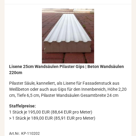
Li­se­ne 25cm Wand­säu­len Pi­las­ter Gips | Beton Wand­säu­len
220cm
Pi­las­ter Säule, kan­ne­liert, als Li­se­ne für Fas­sa­den­stuck aus
Weiß­be­ton oder auch aus Gips für den In­nen­be­reich, Höhe 2,20
cm, Tiefe 6,5 cm, Pi­las­ter Wand­säu­len Ge­samt­brei­te 24 cm
Staffelpreise:
1 Stück je 195,00 EUR (88,64 EUR pro Meter)
> 1 Stück je 189,00 EUR (85,91 EUR pro Meter)
Art.Nr.: KP-110202