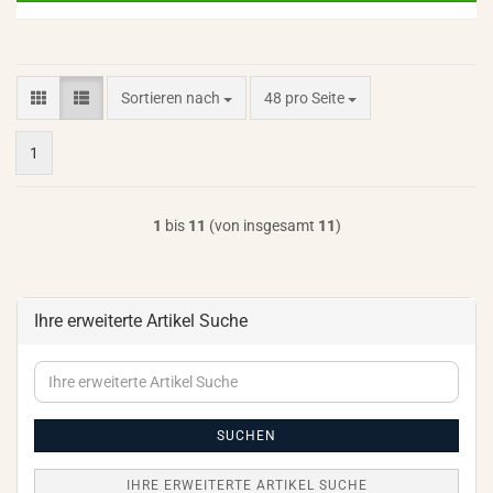
Sortieren nach
pro Seite
Sortieren nach
48 pro Seite
1
1
bis
11
(von insgesamt
11
)
Ihre erweiterte Artikel Suche
Ihre
erweiterte
Artikel
Suche
SUCHEN
IHRE ERWEITERTE ARTIKEL SUCHE