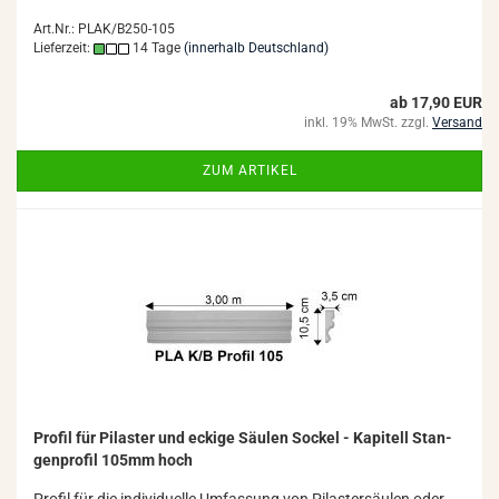
Art.Nr.: PLAK/B250-105
Lieferzeit:
14 Tage
(innerhalb Deutschland)
ab 17,90 EUR
inkl. 19% MwSt. zzgl.
Versand
ZUM ARTIKEL
Pro­fil für Pi­las­ter und ecki­ge Säu­len So­ckel - Ka­pi­tell Stan­
gen­pro­fil 105mm hoch