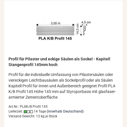
Pro­fil für Pi­las­ter und ecki­ge Säu­len als So­ckel - Ka­pi­tell
Stan­gen­pro­fil 145mm hoch
Pro­fil für die in­di­vi­du­el­le Um­fas­sung von Pi­las­ter­säu­len oder
vier­ecki­gen Leicht­bau­säu­len als So­ckel­pro­fil oder als Säu­len
Ka­pi­tell Pro­fil für Innen und Au­ßen­be­reich ge­eig­net Pro­fil PLA
K/B Pro­fil 145 Höhe 145 mm auf Sty­ro­por­ba­sis mit glas­fa­ser­
ar­mier­ter Ze­ment­ober­flä­che
Art.Nr.: PLAK/B Profil 145
Lieferzeit:
14 Tage
(innerhalb Deutschland)
Versand Gewicht:
13
kg je Stück