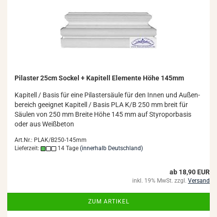
Pi­las­ter 25cm So­ckel + Ka­pi­tell Ele­men­te Höhe 145mm
Ka­pi­tell / Basis für eine Pi­las­ter­säu­le für den Innen und Au­ßen­
be­reich ge­eig­net Ka­pi­tell / Basis PLA K/B 250 mm breit für
Säu­len von 250 mm Brei­te Höhe 145 mm auf Sty­ro­por­ba­sis
oder aus Weiß­be­ton
Art.Nr.: PLAK/B250-145mm
Lieferzeit:
14 Tage
(innerhalb Deutschland)
ab 18,90 EUR
inkl. 19% MwSt. zzgl.
Versand
ZUM ARTIKEL