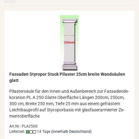
Fas­sa­den Sty­ro­por Stuck Pi­las­ter 25cm brei­te Wand­säu­len
glatt
Pi­las­ter­säu­le für den Innen und Au­ßen­be­reich zur Fas­sa­den­de­
ko­ra­ti­on PL A 250 Glat­te Ober­flä­che Län­gen 200cm, 250cm,
300 cm, Brei­te 250 mm, Tiefe 25 mm aus einem ge­fräs­tem
Leicht­bau­pro­fil auf Sty­ro­por­ba­sis mit glas­fa­ser­ar­mier­ter Ze­
ment­ober­flä­che
Art.Nr.: PLA250G
Lieferzeit:
14 Tage
(innerhalb Deutschland)