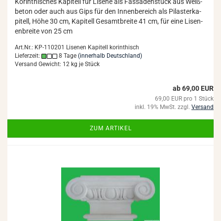
Ko­rin­thi­sches Ka­pi­tell für Li­se­ne als Fas­sa­den­stuck aus Weiß­
be­ton oder auch aus Gips für den In­nen­be­reich als Pi­las­ter­ka­
pi­tell, Höhe 30 cm, Ka­pi­tell Ge­samt­brei­te 41 cm, für eine Li­se­n­
en­brei­te von 25 cm
Art.Nr.: KP-110201 Lisenen Kapitell korinthisch
Lieferzeit:
8 Tage
(innerhalb Deutschland)
Versand Gewicht:
12
kg je Stück
ab 69,00 EUR
69,00 EUR pro 1 Stück
inkl. 19% MwSt. zzgl.
Versand
ZUM ARTIKEL