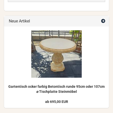
Neue Artikel
Gar­ten­tisch ocker far­big Be­ton­tisch runde 95cm oder 107cm
⌀ Tisch­plat­te Stein­mö­bel
ab 695,00 EUR