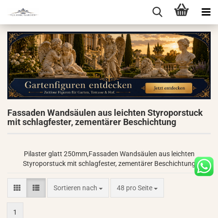
Fassaden Wandsäulen aus leichten Styroporstuck
mit schlagfester, zementärer Beschichtung
Pilaster glatt 250mm,Fassaden Wandsäulen aus leichten
Styroporstuck mit schlagfester, zementärer Beschichtung
Sortieren nach
pro Seite
Sortieren nach
48 pro Seite
1