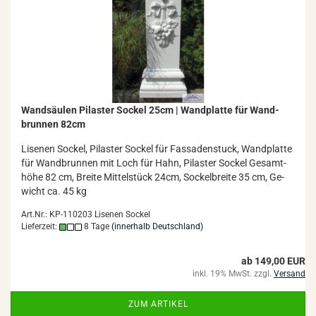
Wand­säu­len Pi­las­ter So­ckel 25cm | Wand­plat­te für Wand­
brun­nen 82cm
Li­se­nen So­ckel, Pi­las­ter So­ckel für Fas­sa­den­stuck, Wand­plat­te
für Wand­brun­nen mit Loch für Hahn, Pi­las­ter So­ckel Ge­samt­
hö­he 82 cm, Brei­te Mit­tel­stück 24cm, So­ckel­brei­te 35 cm, Ge­
wicht ca. 45 kg
Art.Nr.: KP-110203 Lisenen Sockel
Lieferzeit:
8 Tage
(innerhalb Deutschland)
ab 149,00 EUR
inkl. 19% MwSt. zzgl.
Versand
ZUM ARTIKEL