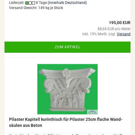
Lieferzeit:
8 Tage
(innerhalb Deutschland)
Versand Gewicht:
149
kg je Stück
195,00 EUR
88,64 EUR pro Meter
inkl. 19% MwSt. zzgl.
Versand
ZUM ARTIKEL
Pi­las­ter Ka­pi­tell ko­rin­thisch für Pi­las­ter 25cm fla­che Wand­
säu­len aus Beton