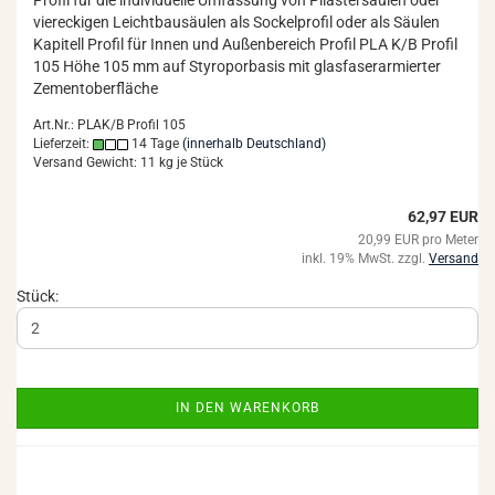
Pro­fil für die in­di­vi­du­el­le Um­fas­sung von Pi­las­ter­säu­len oder
vier­ecki­gen Leicht­bau­säu­len als So­ckel­pro­fil oder als Säu­len
Ka­pi­tell Pro­fil für Innen und Au­ßen­be­reich Pro­fil PLA K/B Pro­fil
105 Höhe 105 mm auf Sty­ro­por­ba­sis mit glas­fa­ser­ar­mier­ter
Ze­ment­ober­flä­che
Art.Nr.: PLAK/B Profil 105
Lieferzeit:
14 Tage
(innerhalb Deutschland)
Versand Gewicht:
11
kg je Stück
62,97 EUR
20,99 EUR pro Meter
inkl. 19% MwSt. zzgl.
Versand
Stück:
IN DEN WARENKORB