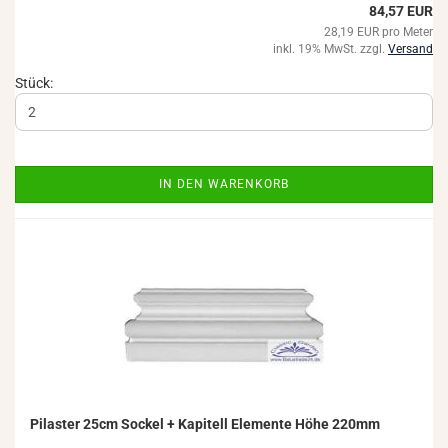
84,57 EUR
28,19 EUR pro Meter
inkl. 19% MwSt. zzgl.
Versand
Stück:
IN DEN WARENKORB
Pi­las­ter 25cm So­ckel + Ka­pi­tell Ele­men­te Höhe 220mm