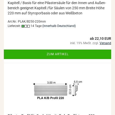
Ka­pi­tell / Basis für eine Pi­las­ter­säu­le für den Innen und Au­ßen­
be­reich ge­eig­net Ka­pi­tell /für Säu­len von 250 mm Brei­te Höhe
220 mm auf Sty­ro­por­ba­sis oder aus Weiß­be­ton
Art.Nr.: PLAK/B250-220mm
Lieferzeit:
14 Tage
(innerhalb Deutschland)
ab 22,10 EUR
inkl. 19% MwSt. zzgl.
Versand
ZUM ARTIKEL