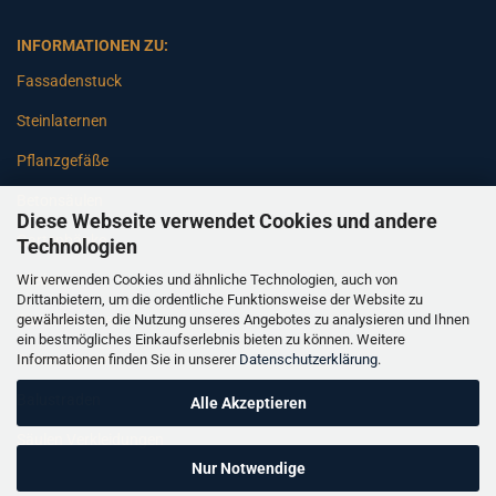
INFORMATIONEN ZU:
Fassadenstuck
Steinlaternen
Pflanzgefäße
Betonsäulen
Diese Webseite verwendet Cookies und andere
Gartenbänke
Technologien
Wir verwenden Cookies und ähnliche Technologien, auch von
Pfeiler
Drittanbietern, um die ordentliche Funktionsweise der Website zu
gewährleisten, die Nutzung unseres Angebotes zu analysieren und Ihnen
Gartenbrunnen
ein bestmögliches Einkaufserlebnis bieten zu können. Weitere
Informationen finden Sie in unserer
Datenschutzerklärung
.
Gartenfiguren
Balustraden
Alle Akzeptieren
Säulen Verkleidungen
Nur Notwendige