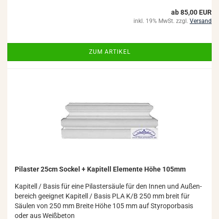
ab 85,00 EUR
inkl. 19% MwSt. zzgl.
Versand
ZUM ARTIKEL
Pi­las­ter 25cm So­ckel + Ka­pi­tell Ele­men­te Höhe 105mm
Ka­pi­tell / Basis für eine Pi­las­ter­säu­le für den Innen und Au­ßen­
be­reich ge­eig­net Ka­pi­tell / Basis PLA K/B 250 mm breit für
Säu­len von 250 mm Brei­te Höhe 105 mm auf Sty­ro­por­ba­sis
oder aus Weiß­be­ton