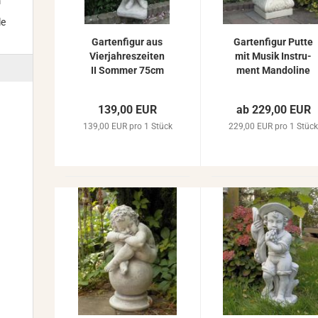
m
le
Gar­ten­fi­gur aus
Gar­ten­fi­gur Putte
Vier­jah­res­zei­ten
mit Musik In­stru­
II Som­mer 75cm
ment Man­do­li­ne
40kg Skulp­tur
und So­ckel Stein­
Stein­fi­gur Figur
guss Stein­fi­gur
139,00 EUR
ab 229,00 EUR
S300
114cm
139,00 EUR pro 1 Stück
229,00 EUR pro 1 Stüc