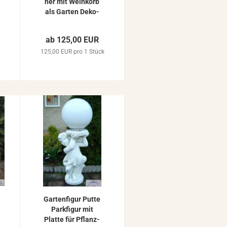
ner mit Wein­korb
als Gar­ten De­ko­
fi­gur Beton Stein­
guss Stein­fi­gur
ab 125,00 EUR
75cm 40kg
125,00 EUR pro 1 Stück
Gar­ten­fi­gur Putte
Park­fi­gur mit
Plat­te für Pflanz­