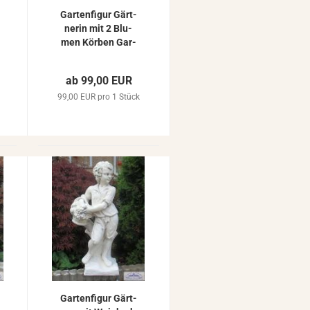
Gar­ten­fi­gur Gärt­
ne­rin mit 2 Blu­
men Kör­ben Gar­
ten­de­ko­ra­ti­on
Stein­fi­gur Frau­en
ab 99,00 EUR
Figur 75cm 40kg
99,00 EUR pro 1 Stück
Gar­ten­fi­gur Gärt­