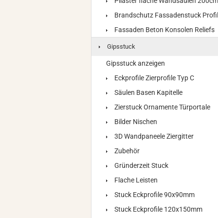
Pilaster flache Wandsäulen 200c
Brandschutz Fassadenstuck Profi
Fassaden Beton Konsolen Reliefs
Gipsstuck
Gipsstuck anzeigen
Eckprofile Zierprofile Typ C
Säulen Basen Kapitelle
Zierstuck Ornamente Türportale
Bilder Nischen
3D Wandpaneele Ziergitter
Zubehör
Gründerzeit Stuck
Flache Leisten
Stuck Eckprofile 90x90mm
Stuck Eckprofile 120x150mm