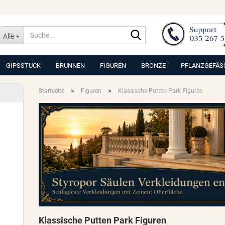
Suche...
Alle
GIPSSTUCK
BRUNNEN
FIGUREN
BRONZE
PFLANZGEFÄS
»
»
Startseite
Figuren
Klassische Putten Park Figuren
Klassische Putten Park Figuren