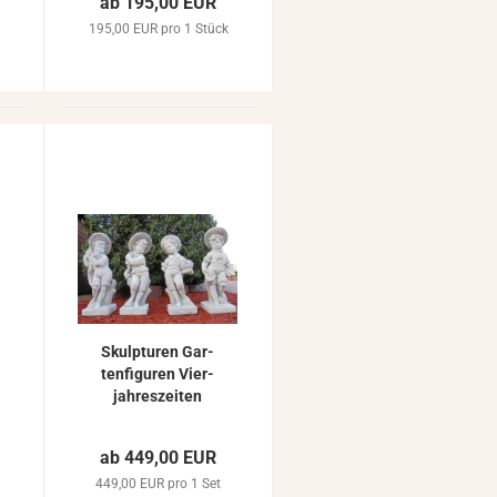
ab 195,00 EUR
k
195,00 EUR pro 1 Stück
Skulp­tu­ren Gar­
ten­fi­gu­ren Vier­
jah­res­zei­ten
70cm Stein­fi­gu­
ren Beton Stein­
ab 449,00 EUR
guss
449,00 EUR pro 1 Set