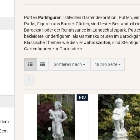
Putten
Parkfiguren
| stilvollen Gartendekoration. Putten, ei
Parks, Figuren aus Barock Gärten, sind fester Bestandteil ei
Barockstil oder der Renaissance im Landschaftspark. Putten,
bekleidete Kinderfiguren, als Gartenskulpturen im Barockgä
Klassische Themen wie die vier
Jahreszeiten
, sind Steinfig
Gartenfiguren zur Gartendeko.
Sortieren nach
pro Seite
Sortieren nach
48 pro Seite
1
NEU
300cm
00cm