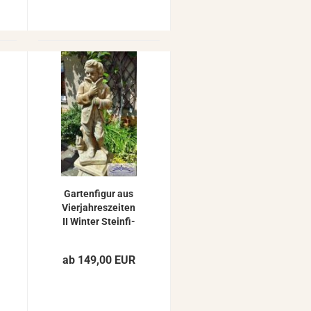
Gar­ten­fi­gur aus
Vier­jah­res­zei­ten
II Win­ter Stein­fi­
gur 77cm 36kg
ocker ST327
ab 149,00 EUR