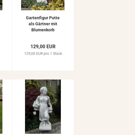
Gar­ten­fi­gur Putte
als Gärt­ner mit
Blu­men­korb
Beton Stein­guss
Stein­fi­gur 82cm
129,00 EUR
48kg ST345
k
129,00 EUR pro 1 Stück