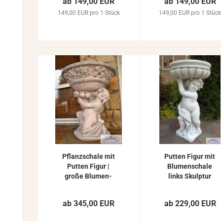
ab 149,00 EUR
ab 149,00 EUR
70cm
fi­gur 70cm 38kg
149,00 EUR pro 1 Stück
149,00 EUR pro 1 Stüc
Pflanz­scha­le mit
Put­ten Figur mit
Put­ten Figur |
Blu­men­scha­le
große Blu­men­
links Skulp­tur
scha­le Gar­ten­fi­
Gar­ten­fi­gur
gur | Gar­ten­de­ko­
Pflanz­scha­le
ab 345,00 EUR
ab 229,00 EUR
ra­ti­on 78cm
Stein­fi­gur Stein­
guss 90cm