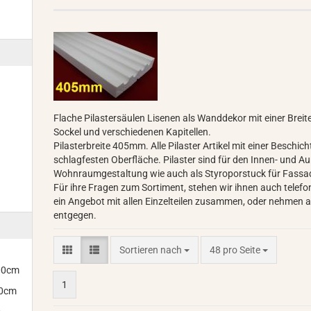
Flache Pilastersäulen Lisenen als Wanddekor mit einer Brei
Sockel und verschiedenen Kapitellen.
Pilasterbreite 405mm. Alle Pilaster Artikel mit einer Beschi
schlagfesten Oberfläche. Pilaster sind für den Innen- und A
Wohnraumgestaltung wie auch als Styroporstuck für Fassa
Für ihre Fragen zum Sortiment, stehen wir ihnen auch telefo
ein Angebot mit allen Einzelteilen zusammen, oder nehmen au
entgegen.
Sortieren nach
pro Seite
Sortieren nach
48 pro Seite
300cm
1
00cm