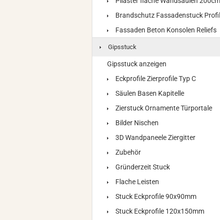
Pilaster flache Wandsäulen 200c
Brandschutz Fassadenstuck Profi
Fassaden Beton Konsolen Reliefs
Gipsstuck
Gipsstuck anzeigen
Eckprofile Zierprofile Typ C
Säulen Basen Kapitelle
Zierstuck Ornamente Türportale
Bilder Nischen
3D Wandpaneele Ziergitter
Zubehör
Gründerzeit Stuck
Flache Leisten
Stuck Eckprofile 90x90mm
Stuck Eckprofile 120x150mm