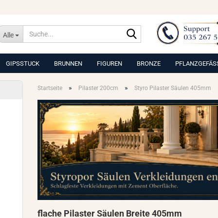
Suche...
Alle
GIPSSTUCK
BRUNNEN
FIGUREN
BRONZE
PFLANZGEFÄS
»
»
Startseite
Pilaster 200cm
Styro Pilaster Säulen 405mm
flache Pilaster Säulen Breite 405mm