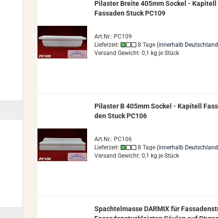
Pi­las­ter Brei­te 405mm So­ckel - Ka­pi­tell
Fas­sa­den Stuck PC109
Art.Nr.: PC109
Lieferzeit:
8 Tage
(innerhalb Deutschland
Versand Gewicht:
0,1
kg je Stück
Pi­las­ter B 405mm So­ckel - Ka­pi­tell Fas­
den Stuck PC106
Art.Nr.: PC106
Lieferzeit:
8 Tage
(innerhalb Deutschland
Versand Gewicht:
0,1
kg je Stück
Spach­tel­mas­se DARMIX für Fas­sa­den­s