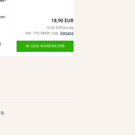
por­
gen­
18,90 EUR
12,60 EUR pro kg
inkl. 19% MwSt. zzgl.
Versand
)
IN DEN WARENKORB
t
5
)