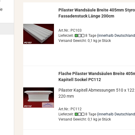
m
le
Pi­las­ter Wand­säu­le Brei­te 405mm Sty­ro
Fas­sa­den­stuck Länge 200cm
Art.Nr.: PC103
Lieferzeit:
8 Tage
(innerhalb Deutschland
Versand Gewicht:
0,1
kg je Stück
Fla­che Pi­las­ter Wand­säu­len Brei­te 40
Ka­pi­tell So­ckel PC112
Pi­las­ter Ka­pi­tell Ab­mes­sun­gen 510 x 122
220 mm
Art.Nr.: PC112
Lieferzeit:
8 Tage
(innerhalb Deutschland
Versand Gewicht:
0,1
kg je Stück