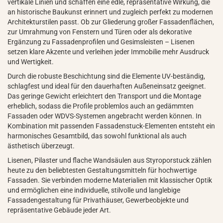
vertikale Linien und schaffen eine edle, repräsentative Wirkung, die
an historische Baukunst erinnert und zugleich perfekt zu modernen
Architekturstilen passt. Ob zur Gliederung großer Fassadenflächen,
zur Umrahmung von Fenstern und Türen oder als dekorative
Ergänzung zu Fassadenprofilen und Gesimsleisten – Lisenen
setzen klare Akzente und verleihen jeder Immobilie mehr Ausdruck
und Wertigkeit.
Durch die robuste Beschichtung sind die Elemente UV-beständig,
schlagfest und ideal für den dauerhaften Außeneinsatz geeignet.
Das geringe Gewicht erleichtert den Transport und die Montage
erheblich, sodass die Profile problemlos auch an gedämmten
Fassaden oder WDVS-Systemen angebracht werden können. In
Kombination mit passenden Fassadenstuck-Elementen entsteht ein
harmonisches Gesamtbild, das sowohl funktional als auch
ästhetisch überzeugt.
Lisenen, Pilaster und flache Wandsäulen aus Styroporstuck zählen
heute zu den beliebtesten Gestaltungsmitteln für hochwertige
Fassaden. Sie verbinden moderne Materialien mit klassischer Optik
und ermöglichen eine individuelle, stilvolle und langlebige
Fassadengestaltung für Privathäuser, Gewerbeobjekte und
repräsentative Gebäude jeder Art.