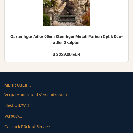
Gar­ten­fi­gur Adler 90cm Stein­fi­gur Me­tall Far­ben Optik See­
ad­ler Skulp­tur
ab 229,00 EUR
MEHR ÜBER...
Verpackungs- und Versandkosten
ElektroG/WEEE
VerpackG
Callback Rückruf Service