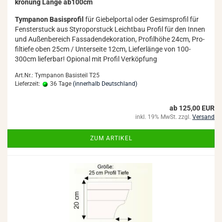
krö­nung Länge ab100cm
Tym­panon Ba­sis­pro­fil
für Gie­bel­por­tal oder Ge­sims­pro­fil für
Fens­ter­stuck aus Sty­ro­por­stuck Leicht­bau Pro­fil für den Innen
und Au­ßen­be­reich Fas­sa­den­de­ko­ra­ti­on, Pro­fil­hö­he 24cm, Pro­
fil­tie­fe oben 25cm / Un­ter­sei­te 12cm, Lie­fer­län­ge von 100-​
300cm lie­fer­bar! Opio­nal mit Pro­fil Ver­köp­fung
Art.Nr.: Tympanon Basisteil T25
Lieferzeit:
36 Tage
(innerhalb Deutschland)
ab 125,00 EUR
inkl. 19% MwSt. zzgl.
Versand
ZUM ARTIKEL