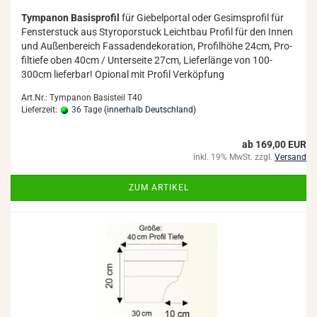
Tym­panon Ba­sis­pro­fil
für Gie­bel­por­tal oder Ge­sims­pro­fil für
Fens­ter­stuck aus Sty­ro­por­stuck Leicht­bau Pro­fil für den Innen
und Au­ßen­be­reich Fas­sa­den­de­ko­ra­ti­on, Pro­fil­hö­he 24cm, Pro­
fil­tie­fe oben 40cm / Un­ter­sei­te 27cm, Lie­fer­län­ge von 100-​
300cm lie­fer­bar! Opio­nal mit Pro­fil Ver­köp­fung
Art.Nr.: Tympanon Basisteil T40
Lieferzeit:
36 Tage
(innerhalb Deutschland)
ab 169,00 EUR
inkl. 19% MwSt. zzgl.
Versand
ZUM ARTIKEL