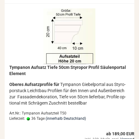
Tym­panon Auf­satz Tiefe 50cm Sty­ro­por Pro­fil Säu­len­por­tal
Ele­ment
Obe­res Auf­satz­pro­fi­le für
Tym­panon Gie­bel­por­tal aus Sty­ro­
por­stuck Leicht­bau Pro­fi­len für den Innen und Au­ßen­be­reich
zur Fas­sa­den­de­ko­ra­ti­on, Tiefe von 50cm lie­fer­bar, Pro­fi­le op­
tio­nal mit Schrä­gem Zu­schnitt be­stell­bar
Art.Nr.: Tympanon Aufsatzteil T50
Lieferzeit:
36 Tage
(innerhalb Deutschland)
ab 189,00 EUR