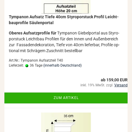
Tym­panon Auf­satz Tiefe 40cm Sty­ro­por­stuck Pro­fil Leicht­
bau­pro­fi­le Säu­len­por­tal
Obe­res Auf­satz­pro­fi­le für
Tym­panon Gie­bel­por­tal aus Sty­ro­
por­stuck Leicht­bau Pro­fi­len für den Innen und Au­ßen­be­reich
zur Fas­sa­den­de­ko­ra­ti­on, Tiefe von 40cm lie­fer­bar, Pro­fi­le op­
tio­nal mit Schrä­gem Zu­schnitt be­stell­bar
Art.Nr.: Tympanon Aufsatzteil T40
Lieferzeit:
36 Tage
(innerhalb Deutschland)
ab 159,00 EUR
inkl. 19% MwSt. zzgl.
Versand
ZUM ARTIKEL