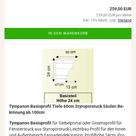
259,00 EUR
259,00 EUR pro Meter
inkl. 19% MwSt. zzgl.
Versand
IN DEN WARENKORB
Tym­panon Ba­sis­pro­fil Tiefe 60cm Sty­ro­por­stuck Säu­len Be­
krö­nung ab 100cm
Tym­panon Ba­sis­pro­fil
für Gie­bel­por­tal oder Ge­sims­pro­fil für
Fens­ter­stuck aus Sty­ro­por­stuck Leicht­bau Pro­fil für den Innen
und Au­ßen­be­reich Fas­sa­den­de­ko­ra­ti­on, Pro­fil­hö­he 24cm, Pro­