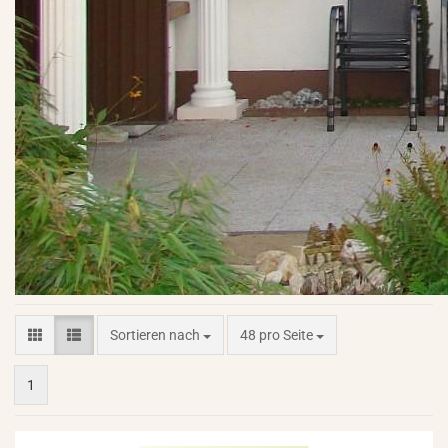
Sortieren nach
pro Seite
Sortieren nach
48 pro Seite
1