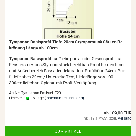
Tym­panon Ba­sis­pro­fil Tiefe 20cm Sty­ro­por­stuck Säu­len Be­
krö­nung Länge ab 100cm
Tym­panon Ba­sis­pro­fil
für Gie­bel­por­tal oder Ge­sims­pro­fil für
Fens­ter­stuck aus Sty­ro­por­stuck Leicht­bau Pro­fil für den Innen
und Au­ßen­be­reich Fas­sa­den­de­ko­ra­ti­on, Pro­fil­hö­he 24cm, Pro­
fil­tie­fe oben 20cm / Un­ter­sei­te 7cm, Lie­fer­län­ge von 100-​
300cm lie­fer­bar! Opio­nal mit Pro­fil Ver­köp­fung
Art.Nr.: Tympanon Basisteil T20
Lieferzeit:
36 Tage
(innerhalb Deutschland)
ab 109,00 EUR
inkl. 19% MwSt. zzgl.
Versand
ZUM ARTIKEL