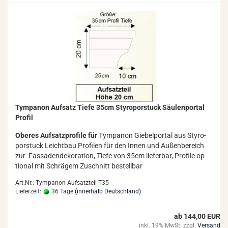
Tym­panon Auf­satz Tiefe 35cm Sty­ro­por­stuck Säu­len­por­tal
Pro­fil
Obe­res Auf­satz­pro­fi­le für
Tym­panon Gie­bel­por­tal aus Sty­ro­
por­stuck Leicht­bau Pro­fi­len für den Innen und Au­ßen­be­reich
zur Fas­sa­den­de­ko­ra­ti­on, Tiefe von 35cm lie­fer­bar, Pro­fi­le op­
tio­nal mit Schrä­gem Zu­schnitt be­stell­bar
Art.Nr.: Tympanon Aufsatzteil T35
Lieferzeit:
36 Tage
(innerhalb Deutschland)
ab 144,00 EUR
inkl. 19% MwSt. zzgl.
Versand