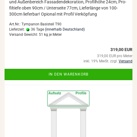
und Au­ßen­be­reich Fas­sa­den­de­ko­ra­ti­on, Pro­fil­hö­he 24cm, Pro­
fil­tie­fe oben 90cm / Un­ter­sei­te 77cm, Lie­fer­län­ge von 100-​
300cm lie­fer­bar! Opio­nal mit Pro­fil Ver­köp­fung
Art.Nr.: Tympanon Basisteil T90
Lieferzeit:
36 Tage
(innerhalb Deutschland)
Versand Gewicht:
51
kg je Meter
319,00 EUR
319,00 EUR pro Meter
inkl. 19% MwSt. zzgl.
Versand
IN DEN WARENKORB