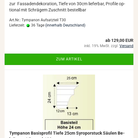
zur Fas­sa­den­de­ko­ra­ti­on, Tiefe von 30cm lie­fer­bar, Pro­fi­le op­
tio­nal mit Schrä­gem Zu­schnitt be­stell­bar
Art.Nr.: Tympanon Aufsatzteil T30
Lieferzeit:
36 Tage
(innerhalb Deutschland)
ab 129,00 EUR
inkl. 19% MwSt. zzgl.
Versand
ZUM ARTIKEL
Tym­panon Ba­sis­pro­fil Tiefe 25cm Sy­ro­por­stuck Säu­len Be­