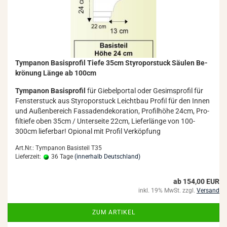
Tym­panon Ba­sis­pro­fil Tiefe 35cm Sty­ro­por­stuck Säu­len Be­
krö­nung Länge ab 100cm
Tym­panon Ba­sis­pro­fil
für Gie­bel­por­tal oder Ge­sims­pro­fil für
Fens­ter­stuck aus Sty­ro­por­stuck Leicht­bau Pro­fil für den Innen
und Au­ßen­be­reich Fas­sa­den­de­ko­ra­ti­on, Pro­fil­hö­he 24cm, Pro­
fil­tie­fe oben 35cm / Un­ter­sei­te 22cm, Lie­fer­län­ge von 100-​
300cm lie­fer­bar! Opio­nal mit Pro­fil Ver­köp­fung
Art.Nr.: Tympanon Basisteil T35
Lieferzeit:
36 Tage
(innerhalb Deutschland)
ab 154,00 EUR
inkl. 19% MwSt. zzgl.
Versand
ZUM ARTIKEL