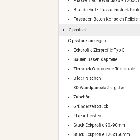
Pilaster flache Wandsäulen 200c
Brandschutz Fassadenstuck Profi
Fassaden Beton Konsolen Reliefs
Gipsstuck
Gipsstuck anzeigen
Eckprofile Zierprofile Typ C
Säulen Basen Kapitelle
Zierstuck Ornamente Türportale
Bilder Nischen
3D Wandpaneele Ziergitter
Zubehör
Gründerzeit Stuck
Flache Leisten
Stuck Eckprofile 90x90mm
Stuck Eckprofile 120x150mm