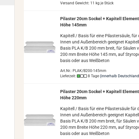
Versand Gewicht:
11
kg je Stück
Pi­las­ter 20cm So­ckel + Ka­pi­tell Ele­men­
Höhe 145mm
Ka­pi­tell / Basis für eine Pi­las­ter­säu­le, fü
Innen und Au­ßen­be­reich ge­eig­net Ka­pi­tell
Basis PLA K/B 200 mm breit, für Säu­len 
200 mm Brei­te Höhe 145 mm, auf Sty­ro­p
ba­sis oder aus Weiß­be­ton
Art.Nr.: PLAK/B200-145mm
Lieferzeit:
8 Tage
(innerhalb Deutschland
Pi­las­ter 20cm So­ckel + Ka­pi­tell Ele­men­
Höhe 220mm
Ka­pi­tell / Basis für eine Pi­las­ter­säu­le für
Innen und Au­ßen­be­reich ge­eig­net Ka­pi­tell
Basis PLA K/B 200 mm breit, für Säu­len 
200 mm Brei­te Höhe 220 mm, auf Sty­ro­p
ba­sis oder aus Weiß­be­ton