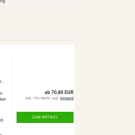
ung
­
m,
ab 70,80 EUR
ro­
inkl. 19% MwSt. zzgl.
Versand
ober­
ZUM ARTIKEL
nd)