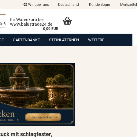
Wir über uns
Deutschland
Kundenlogin
Merkzettel
Ihr Warenkorb bei
www.balustrade24.de
0,00 EUR
SE
GARTENBÄNKE
STEINLATERNEN
WEITERE
uck mit schlagfester,