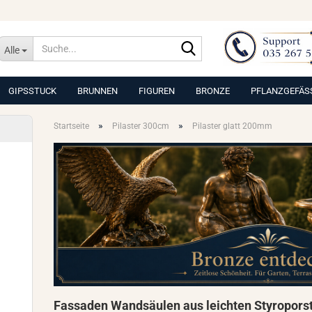
Suche...
Alle
GIPSSTUCK
BRUNNEN
FIGUREN
BRONZE
PFLANZGEFÄS
»
»
Startseite
Pilaster 300cm
Pilaster glatt 200mm
Fassaden Wandsäulen aus leichten Styroporst