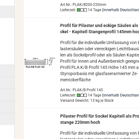
Art.Nr.: PLAK/B200-220mm
Lieferzeit:
14 Tage
(innerhalb Deutschla
Pro­fil für Pi­las­ter und ecki­ge Säu­len al
ckel - Ka­pi­tell Stan­gen­pro­fil 145mm ho
Pro­fil für die in­di­vi­du­el­le Um­fas­sung von 
las­ter­säu­len oder vier­ecki­gen Leicht­bau­
len als So­ckel­pro­fil oder als Säu­len Ka­pi­te
Pro­fil für Innen und Au­ßen­be­reich ge­eig­n
Pro­fil PLA K/B Pro­fil 145 Höhe 145 mm a
Sty­ro­por­ba­sis mit glas­fa­ser­ar­mier­ter Ze­
ment­ober­flä­che
Art.Nr.: PLAK/B Profil 145
Lieferzeit:
14 Tage
(innerhalb Deutschla
Versand Gewicht:
13
kg je Stück
Pi­las­ter Pro­fil für So­ckel Ka­pi­tell als Pro
stan­ge 220mm hoch
Pro­fil für die in­di­vi­du­el­le Um­fas­sung von 