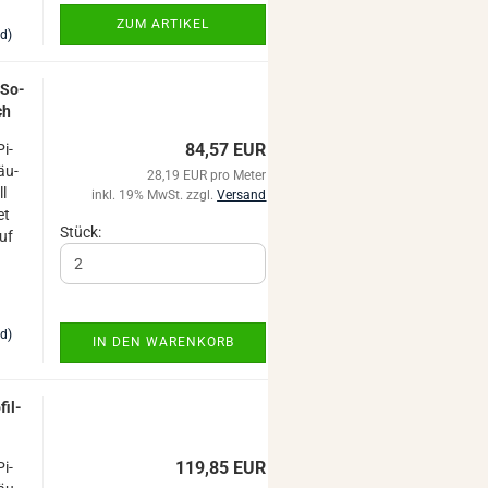
ZUM ARTIKEL
nd)
s So­
ch
84,57 EUR
Pi­
säu­
28,19 EUR pro Meter
ll
inkl. 19% MwSt. zzgl.
Versand
et
Stück:
uf
nd)
IN DEN WARENKORB
­fil­
119,85 EUR
Pi­