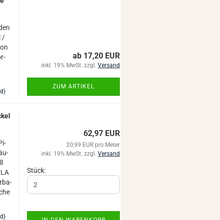
te
r den
 /
von
ab 17,20 EUR
r­
inkl. 19% MwSt. zzgl.
Versand
ZUM ARTIKEL
nd)
ckel
62,97 EUR
Pi­
20,99 EUR pro Meter
säu­
inkl. 19% MwSt. zzgl.
Versand
ll
Stück:
 PLA
r­ba­
­che
nd)
IN DEN WARENKORB