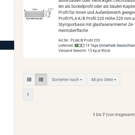
las­ter­säu­len oder vier­ecki­gen Leicht­bau­
len als So­ckel­pro­fil oder als Säu­len Ka­pi­te
Pro­fil für Innen und Au­ßen­be­reich ge­eig­n
Pro­fil PLA K/B Pro­fil 220 Höhe 220 mm a
Sty­ro­por­ba­sis mit glas­fa­ser­ar­mier­ter Ze­
ment­ober­flä­che
Art.Nr.: PLAK/B Profil 220
Lieferzeit:
14 Tage
(innerhalb Deutschla
Versand Gewicht:
15
kg je Stück
Sortieren nach
pro Seite
Sortieren nach
48 pro Seite
1
1
bis
7
(von insgesam