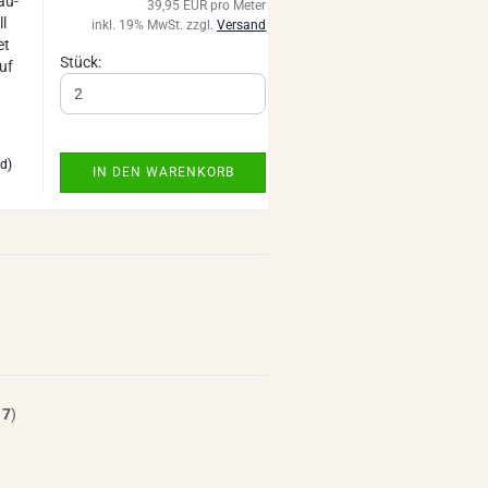
säu­
39,95 EUR pro Meter
ll
inkl. 19% MwSt. zzgl.
Versand
et
Stück:
uf
nd)
IN DEN WARENKORB
t
7
)