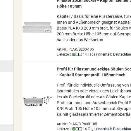
Pi­las­ter 20cm So­ckel + Ka­pi­tell Ele­men­
Höhe 105mm
Ka­pi­tell / Basis für eine Pi­las­ter­säu­le, fü
Innen und Au­ßen­be­reich ge­eig­net Ka­pi­tell
Basis PLA K/B 200 mm breit, für Säu­len 
200 mm Brei­te Höhe 105 mm auf Sty­ro­po
ba­sis oder aus Weiß­be­ton
Art.Nr.: PLAK/B200-105
Lieferzeit:
14 Tage
(innerhalb Deutschla
Pro­fil für Pi­las­ter und ecki­ge Säu­len So­
- Ka­pi­tell Stan­gen­pro­fil 105mm hoch
Pro­fil für die in­di­vi­du­el­le Um­fas­sung von 
las­ter­säu­len oder vier­ecki­gen Leicht­bau­
len als So­ckel­pro­fil oder als Säu­len Ka­pi­te
Pro­fil für Innen und Au­ßen­be­reich Pro­fil
K/B Pro­fil 105 Höhe 105 mm auf Sty­ro­po
sis mit glas­fa­ser­ar­mier­ter Ze­ment­ober­flä
Art.Nr.: PLAK/B Profil 105
Lieferzeit:
14 Tage
(innerhalb Deutschla