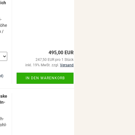
eich
i­
Höhe
n /
495,00 EUR
247,50 EUR pro 1 Stück
inkl. 19% MwSt. zzgl.
Versand
nd)
IN DEN WARENKORB
ra­ke
 In­
th­
ohl­