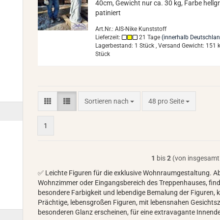
40cm, Ge­wicht nur ca. 30 kg, Farbe hell­g
pa­ti­niert
Art.Nr.: AIS-Nike Kunststoff
Lieferzeit:
21 Tage
(innerhalb Deutschla
Lagerbestand: 1 Stück , Versand Gewicht:
151
k
Stück
Sortieren nach
pro Seite
Sortieren nach
48 pro Seite
1
1
bis
2
(von insgesam
✅ Leichte Figuren für die exklusive Wohnraumgestaltung. Ab
Wohnzimmer oder Eingangsbereich des Treppenhauses, finden
besondere Farbigkeit und lebendige Bemalung der Figuren, 
Prächtige, lebensgroßen Figuren, mit lebensnahen Gesichtsz
besonderen Glanz erscheinen, für eine extravagante Inne