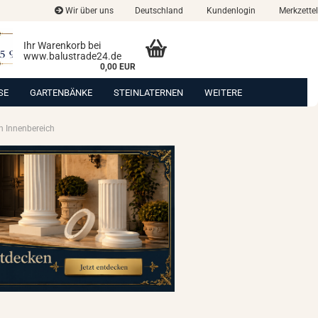
Wir über uns
Deutschland
Kundenlogin
Merkzettel
Ihr Warenkorb bei
www.balustrade24.de
0,00 EUR
SE
GARTENBÄNKE
STEINLATERNEN
WEITERE
n Innenbereich