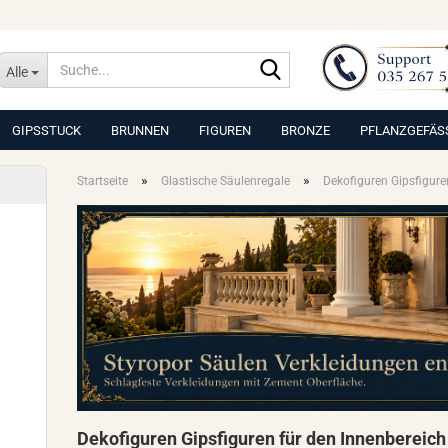
Suche...
Alle
GIPSSTUCK
BRUNNEN
FIGUREN
BRONZE
PFLANZGEFÄS
»
»
Startseite
Glastische Säulenregale
Dekofiguren Gipsfigure
Dekofiguren Gipsfiguren für den Innenbereich