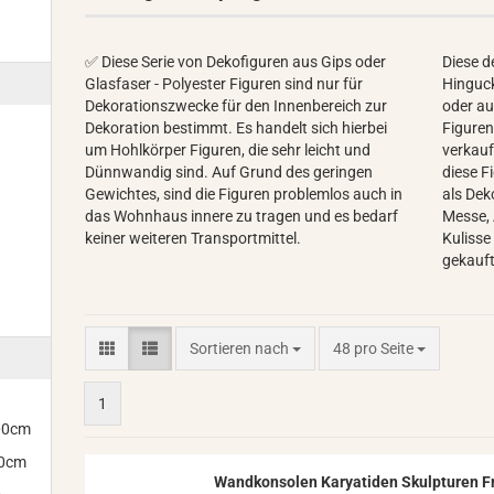
✅ Diese Serie von Dekofiguren aus Gips oder
Diese d
Glasfaser - Polyester Figuren sind nur für
Hinguck
Dekorationszwecke für den Innenbereich zur
oder au
Dekoration bestimmt. Es handelt sich hierbei
Figuren
um Hohlkörper Figuren, die sehr leicht und
verkauf
Dünnwandig sind. Auf Grund des geringen
diese F
Gewichtes, sind die Figuren problemlos auch in
als Dek
das Wohnhaus innere zu tragen und es bedarf
Messe, 
keiner weiteren Transportmittel.
Kulisse
gekauft
Sortieren nach
pro Seite
Sortieren nach
48 pro Seite
1
300cm
00cm
Wand­kon­so­len Ka­rya­ti­den Skulp­tu­ren 