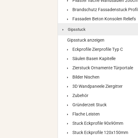
Pilaster flache Wandsäulen 200c
Brandschutz Fassadenstuck Profi
Fassaden Beton Konsolen Reliefs
Gipsstuck
Gipsstuck anzeigen
Eckprofile Zierprofile Typ C
Säulen Basen Kapitelle
Zierstuck Ornamente Türportale
Bilder Nischen
3D Wandpaneele Ziergitter
Zubehör
Gründerzeit Stuck
Flache Leisten
Stuck Eckprofile 90x90mm
Stuck Eckprofile 120x150mm