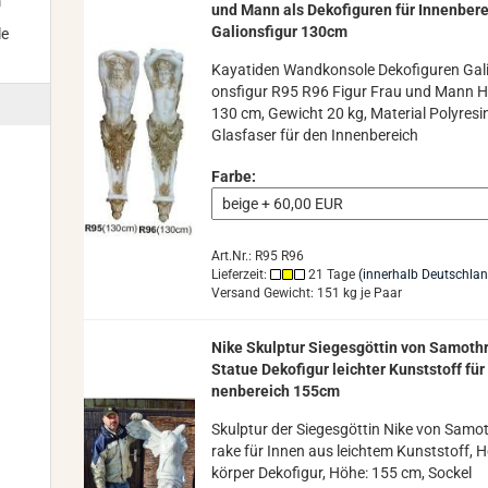
m
und Mann als De­ko­fi­gu­ren für In­nen­be­r
Ga­li­ons­fi­gur 130cm
le
Ka­ya­ti­den Wand­kon­so­le De­ko­fi­gu­ren Ga­l
ons­fi­gur R95 R96 Figur Frau und Mann 
130 cm, Ge­wicht 20 kg, Ma­te­ri­al Po­ly­re­si
Glas­fa­ser für den In­nen­be­reich
Farbe:
Art.Nr.: R95 R96
Lieferzeit:
21 Tage
(innerhalb Deutschla
Versand Gewicht:
151
kg je Paar
Nike Skulp­tur Sie­ges­göt­tin von Sa­mo­th­
Sta­tue De­ko­fi­gur leich­ter Kunst­stoff für
nen­be­reich 155cm
Skulp­tur der Sie­ges­göt­tin Nike von Sa­mo­
ra­ke für Innen aus leich­tem Kunst­stoff, H
kör­per De­ko­fi­gur, Höhe: 155 cm, So­ckel