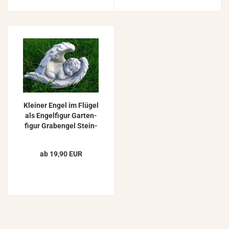
Klei­ner Engel im Flü­gel
als En­gel­fi­gur Gar­ten­
fi­gur Gra­ben­gel Stein­
fi­gur 21cm
ab 19,90 EUR