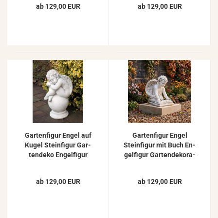
ab 129,00 EUR
ab 129,00 EUR
4100
Gar­ten­fi­gur Engel auf
Gar­ten­fi­gur Engel
Kugel Stein­fi­gur Gar­
Stein­fi­gur mit Buch En­
ten­de­ko En­gel­fi­gur
gel­fi­gur Gar­ten­de­ko­ra­
Beton Stein­guss Figur
ti­on Beton Stein­fi­gur
60cm 52kg ST440
36cm
ab 129,00 EUR
ab 129,00 EUR