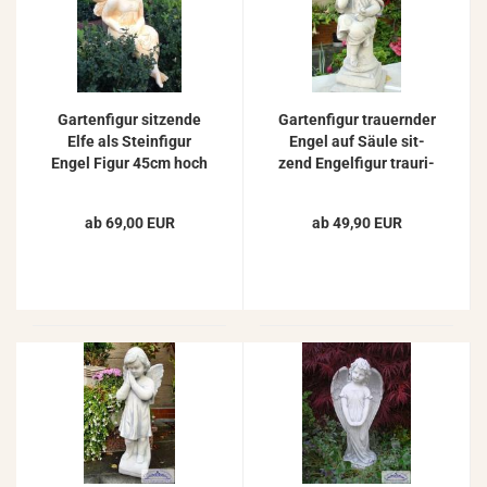
Gar­ten­fi­gur sit­zen­de
Gar­ten­fi­gur trau­ern­der
Elfe als Stein­fi­gur
Engel auf Säule sit­
Engel Figur 45cm hoch
zend En­gel­fi­gur trau­ri­
ZO-​1011
ger Gra­ben­gel 43cm
ab 69,00 EUR
ab 49,90 EUR