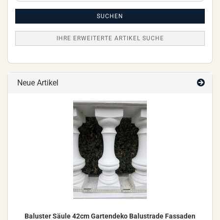
Artikel
Suche
SUCHEN
IHRE ERWEITERTE ARTIKEL SUCHE
Neue Artikel
Ba­lus­ter Säule 42cm Gar­ten­de­ko Ba­lus­tra­de Fas­sa­den