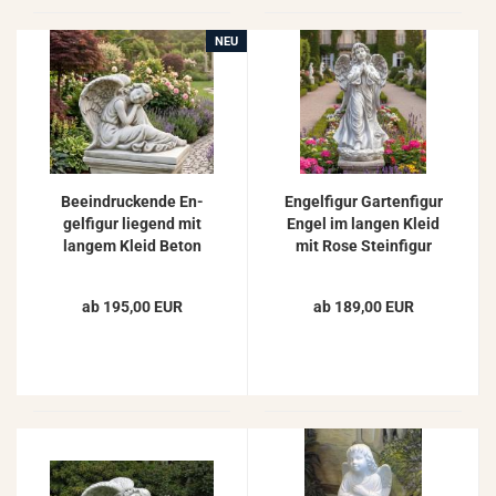
NEU
Be­ein­dru­cken­de En­
En­gel­fi­gur Gar­ten­fi­gur
gel­fi­gur lie­gend mit
Engel im lan­gen Kleid
lan­gem Kleid Beton
mit Rose Stein­fi­gur
Engel Stein­fi­gur
78cm
42x54cm 45kg
ab 195,00 EUR
ab 189,00 EUR