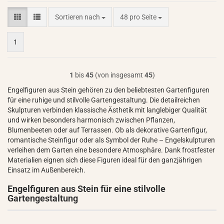
Sortieren nach
pro Seite
Sortieren nach
48 pro Seite
1
1
bis
45
(von insgesamt
45
)
Engelfiguren aus Stein gehören zu den beliebtesten Gartenfiguren
für eine ruhige und stilvolle Gartengestaltung. Die detailreichen
Skulpturen verbinden klassische Ästhetik mit langlebiger Qualität
und wirken besonders harmonisch zwischen Pflanzen,
Blumenbeeten oder auf Terrassen. Ob als dekorative Gartenfigur,
romantische Steinfigur oder als Symbol der Ruhe – Engelskulpturen
verleihen dem Garten eine besondere Atmosphäre. Dank frostfester
Materialien eignen sich diese Figuren ideal für den ganzjährigen
Einsatz im Außenbereich.
Engelfiguren aus Stein für eine stilvolle
Gartengestaltung