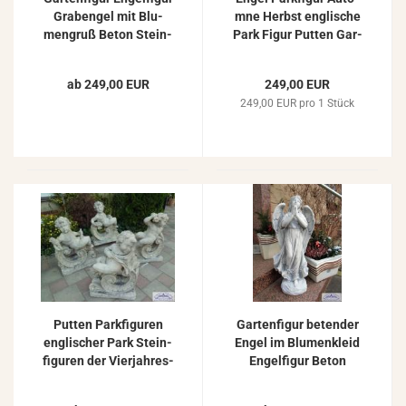
Gra­ben­gel mit Blu­
m­ne Herbst eng­li­sche
men­gruß Beton Stein­
Park Figur Put­ten Gar­
fi­gur 105cm
ten­fi­gur mit Wein
Stein­fi­gur 77cm
ab 249,00 EUR
249,00 EUR
249,00 EUR pro 1 Stück
Put­ten Park­fi­gu­ren
Gar­ten­fi­gur be­ten­der
eng­li­scher Park Stein­
Engel im Blu­men­kleid
fi­gu­ren der Vier­jah­res­
En­gel­fi­gur Beton
zei­ten an­ti­ke Beton
Stein­fi­gur 75cm
Stein­fi­gu­ren op­tio­nal