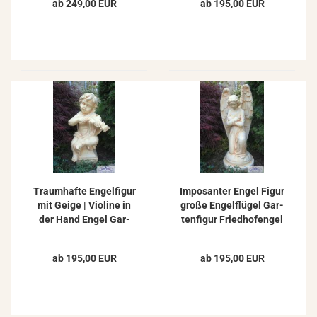
ab 249,00 EUR
ab 195,00 EUR
mit So­ckel
Traum­haf­te En­gel­fi­gur
Im­po­san­ter Engel Figur
mit Geige | Vio­li­ne in
große En­gel­flü­gel Gar­
der Hand Engel Gar­
ten­fi­gur Fried­ho­fen­gel
ten­fi­gur Beton Stein­fi­
Grab­fi­gur Stein­fi­gur
gur 74cm 67kg
80cm
ab 195,00 EUR
ab 195,00 EUR