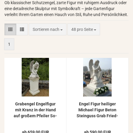
Ob klassischer Schutzengel, zarte Figur mit ruhigem Ausdruck oder
eine detailreiche Skulptur mit Symbolkraft – jede Gartenfigur
verleiht Ihrem Garten einen Hauch von Stil, Ruhe und Persönlichkeit.
Sortieren nach
pro Seite
Sortieren nach
48 pro Seite
1
Gra­ben­gel En­gel­fi­gur
Engel Figur hei­li­ger
mit Kranz in der Hand
Mi­cha­el Figur Beton
auf gro­ßem Pfei­ler So­
Stein­guss Grab Fried­
ckel 167cm 242kg
hof Stein­fi­gur 115cm
219kg
ab 659,00 EUR
ab 590,00 EUR