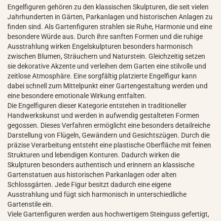
Engelfiguren gehören zu den klassischen Skulpturen, die seit vielen
Jahrhunderten in Gärten, Parkanlagen und historischen Anlagen zu
finden sind. Als Gartenfiguren strahlen sie Ruhe, Harmonie und eine
besondere Würde aus. Durch ihre sanften Formen und die ruhige
Ausstrahlung wirken Engelskulpturen besonders harmonisch
zwischen Blumen, Sträuchern und Naturstein. Gleichzeitig setzen
sie dekorative Akzente und verleihen dem Garten eine stilvolle und
zeitlose Atmosphäre. Eine sorgfältig platzierte Engelfigur kann
dabei schnell zum Mittelpunkt einer Gartengestaltung werden und
eine besondere emotionale Wirkung entfalten.
Die Engelfiguren dieser Kategorie entstehen in traditioneller
Handwerkskunst und werden in aufwendig gestalteten Formen
gegossen. Dieses Verfahren ermöglicht eine besonders detailreiche
Darstellung von Flügeln, Gewändern und Gesichtszügen. Durch die
präzise Verarbeitung entsteht eine plastische Oberfläche mit feinen
Strukturen und lebendigen Konturen. Dadurch wirken die
Skulpturen besonders authentisch und erinnern an klassische
Gartenstatuen aus historischen Parkanlagen oder alten
Schlossgärten. Jede Figur besitzt dadurch eine eigene
Ausstrahlung und fügt sich harmonisch in unterschiedliche
Gartenstile ein.
Viele Gartenfiguren werden aus hochwertigem Steinguss gefertigt,