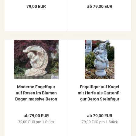
20kg
Stein­fi­gur 53cm 26kg
79,00 EUR
ab 79,00 EUR
Mo­der­ne En­gel­fi­gur
En­gel­fi­gur auf Kugel
auf Rosen im Blu­men
mit Harfe als Gar­ten­fi­
Bogen mas­si­ve Beton
gur Beton Stein­fi­gur
Stein­guss Figur 40cm
Figur 48cm
21kg S101186
ab 79,00 EUR
ab 79,00 EUR
79,00 EUR pro 1 Stück
79,00 EUR pro 1 Stück