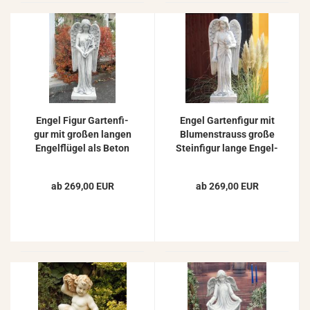
Engel Figur Gar­ten­fi­
Engel Gar­ten­fi­gur mit
gur mit gro­ßen lan­gen
Blu­men­strauss große
En­gel­flü­gel als Beton
Stein­fi­gur lange En­gel­
Stein­fi­gur 95cm
flü­gel 93cm 54kg ZO-​
10111
ab 269,00 EUR
ab 269,00 EUR