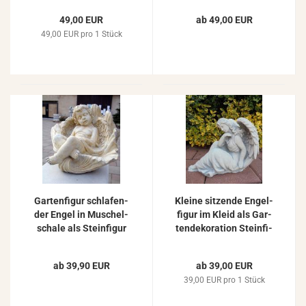
48cm
38cm
49,00 EUR
ab 49,00 EUR
49,00 EUR pro 1 Stück
Gar­ten­fi­gur schla­fen­
Klei­ne sit­zen­de En­gel­
der Engel in Mu­schel­
fi­gur im Kleid als Gar­
scha­le als Stein­fi­gur
ten­de­ko­ra­ti­on Stein­fi­
20cm
gur 23cm
ab 39,90 EUR
ab 39,00 EUR
39,00 EUR pro 1 Stück