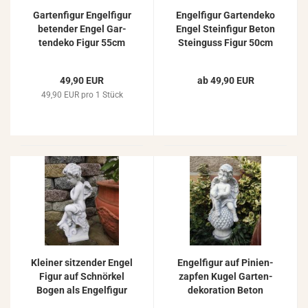
Gar­ten­fi­gur En­gel­fi­gur
En­gel­fi­gur Gar­ten­de­ko
be­ten­der Engel Gar­
Engel Stein­fi­gur Beton
ten­de­ko Figur 55cm
Stein­guss Figur 50cm
11kg Beton Stein­guss
Figur ZO-​4109
49,90 EUR
ab 49,90 EUR
49,90 EUR pro 1 Stück
Klei­ner sit­zen­der Engel
En­gel­fi­gur auf Pi­ni­en­
Figur auf Schnör­kel
zap­fen Kugel Gar­ten­
Bogen als En­gel­fi­gur
de­ko­ra­ti­on Beton
Gar­ten­de­ko­ra­ti­on
Stein­guss Stein­fi­gur