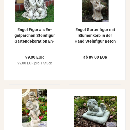
Engel Figur als En­
Engel Gar­ten­fi­gur mit
gelpär­chen Stein­fi­gur
Blu­men­korb in der
Gar­ten­de­ko­ra­ti­on En­
Hand Stein­fi­gur Beton
gel­fi­gur Beton Stein­
Stein­guss En­gel­fi­gur
guss 41cm 28kg
63cm 24kg ZO-​7213
99,00 EUR
ab 89,00 EUR
99,00 EUR pro 1 Stück