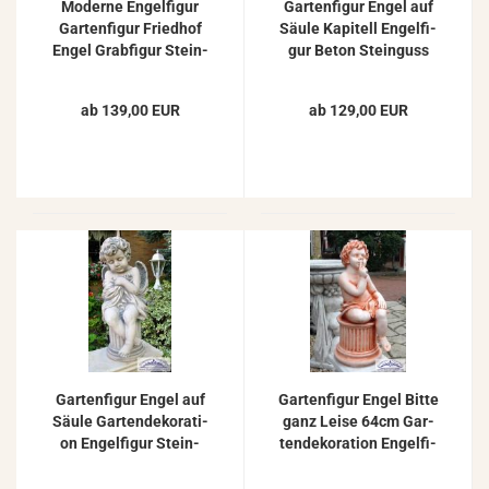
Mo­der­ne En­gel­fi­gur
Gar­ten­fi­gur Engel auf
Gar­ten­fi­gur Fried­hof
Säule Ka­pi­tell En­gel­fi­
Engel Grab­fi­gur Stein­
gur Beton Stein­guss
fi­gur 50cm 32kg
Gar­ten­de­ko­ra­ti­on
62cm
ab 139,00 EUR
ab 129,00 EUR
Gar­ten­fi­gur Engel auf
Gar­ten­fi­gur Engel Bitte
Säule Gar­ten­de­ko­ra­ti­
ganz Leise 64cm Gar­
on En­gel­fi­gur Stein­
ten­de­ko­ra­ti­on En­gel­fi­
guss Figur 57cm
gur auf So­ckel als
Beton Stein­fi­gur ZO-​