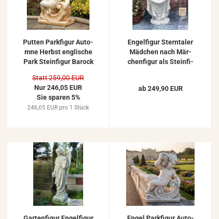
Put­ten Park­fi­gur Aut­o­
En­gel­fi­gur Stern­ta­ler
m­ne Herbst eng­li­sche
Mäd­chen nach Mär­
Park Stein­fi­gur Ba­rock
chen­fi­gur als Stein­fi­
Gar­ten­fi­gur mit Wein
gur 95cm 80kg
Statt 259,00 EUR
77cm
Nur 246,05 EUR
ab 249,90 EUR
Sie sparen 5%
246,05 EUR pro 1 Stück
Gar­ten­fi­gur En­gel­fi­gur
Engel Park­fi­gur Aut­o­