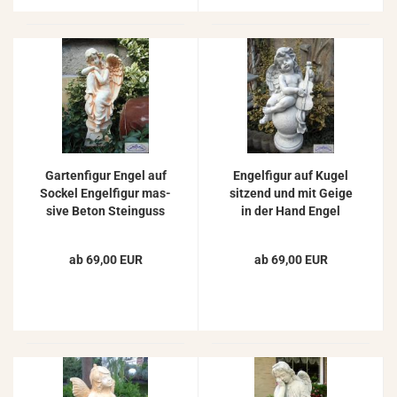
Gar­ten­fi­gur Engel auf
En­gel­fi­gur auf Kugel
So­ckel En­gel­fi­gur mas­
sit­zend und mit Geige
si­ve Beton Stein­guss
in der Hand Engel
Stein­fi­gur 40cm
Beton Stein­fi­gur 48cm
ab 69,00 EUR
ab 69,00 EUR