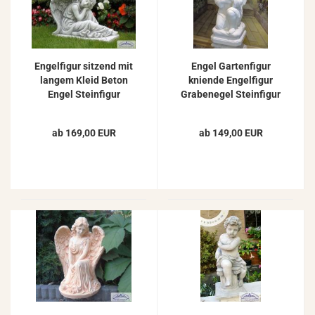
En­gel­fi­gur sit­zend mit
Engel Gar­ten­fi­gur
lan­gem Kleid Beton
knien­de En­gel­fi­gur
Engel Stein­fi­gur
Gra­bene­gel Stein­fi­gur
42x54cm 45kg
Gar­ten­de­ko 60cm
ab 169,00 EUR
ab 149,00 EUR