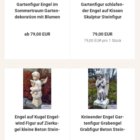
Gar­ten­fi­gur Engel im
Gar­ten­fi­gur schla­fen­
Som­mer­traum Gar­ten­
der Engel auf Kis­sen
de­ko­ra­ti­on mit Blu­men
Skulp­tur Stein­fi­gur
Beton Stein­guss Figur
Gar­ten­de­ko­ra­ti­on 21kg
58cm 23kg ZO-​4107
ab 79,00 EUR
79,00 EUR
79,00 EUR pro 1 Stück
Engel auf Kugel En­gel­
Knie­en­der Engel Gar­
wind Figur auf Zier­ku­
ten­fi­gur Gra­ben­gel
gel klei­ne Beton Stein­
Grab­fi­gur Beton Stein­
fi­gur En­gel­fi­gur 58cm
guss En­gel­fi­gur als