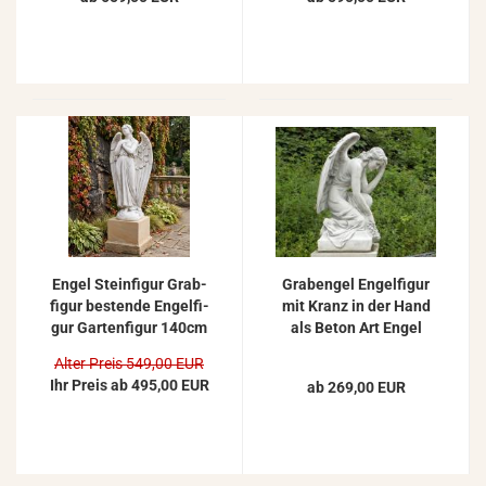
Engel Stein­fi­gur Grab­
Gra­ben­gel En­gel­fi­gur
fi­gur bes­ten­de En­gel­fi­
mit Kranz in der Hand
gur Gar­ten­fi­gur 140cm
als Beton Art Engel
Skulp­tur 80cm 93kg
Alter Preis 549,00 EUR
Ihr Preis ab 495,00 EUR
ab 269,00 EUR