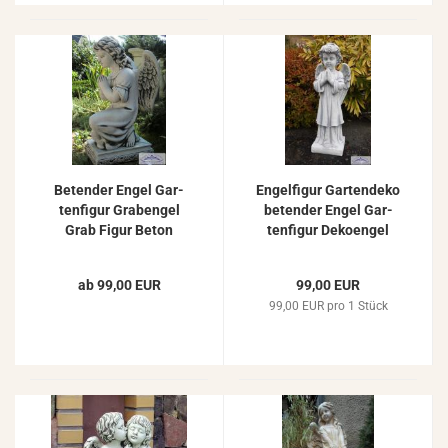
Be­ten­der Engel Gar­
En­gel­fi­gur Gar­ten­de­ko
ten­fi­gur Gra­ben­gel
be­ten­der Engel Gar­
Grab Figur Beton
ten­fi­gur De­ko­en­gel
Stein­fi­gur En­gel­fi­gur
Stein­fi­gur 67cm
60cm 35kg
ab 99,00 EUR
99,00 EUR
99,00 EUR pro 1 Stück