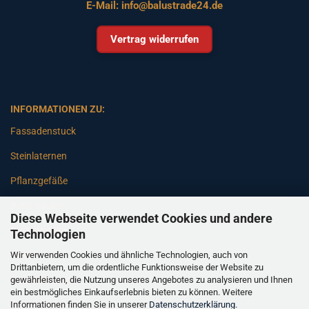
E-Mail:
info@balustrade24.de
Vertrag widerrufen
INFORMATIONEN ZU:
Fassadenstuck
Steinlaternen
Pflanzgefäße
Betonsäulen
Diese Webseite verwendet Cookies und andere
Gartenbänke
Technologien
Wir verwenden Cookies und ähnliche Technologien, auch von
Pfeiler
Drittanbietern, um die ordentliche Funktionsweise der Website zu
gewährleisten, die Nutzung unseres Angebotes zu analysieren und Ihnen
Gartenbrunnen
ein bestmögliches Einkaufserlebnis bieten zu können. Weitere
Informationen finden Sie in unserer
Datenschutzerklärung
.
Gartenfiguren