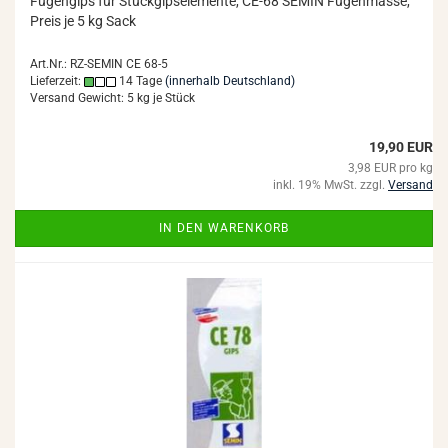
Fu­gen­gips für Stuck­gips­ele­men­te, CE-68 SEMIN Fu­gen­mas­se,
Preis je 5 kg Sack
Art.Nr.: RZ-SEMIN CE 68-5
Lieferzeit:
14 Tage
(innerhalb Deutschland)
Versand Gewicht:
5
kg je Stück
19,90 EUR
3,98 EUR pro kg
inkl. 19% MwSt. zzgl.
Versand
IN DEN WARENKORB