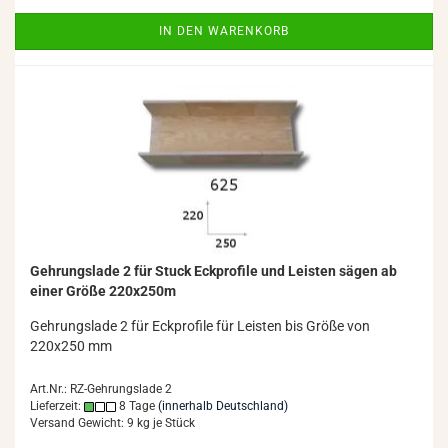
IN DEN WARENKORB
Geh­rungs­la­de 2 für Stuck Eck­pro­fi­le und Leis­ten sägen ab
einer Größe 220x250m
Geh­rungs­la­de 2 für Eck­pro­fi­le für Leis­ten bis Größe von
220x250 mm
Art.Nr.: RZ-Gehrungslade 2
Lieferzeit:
8 Tage
(innerhalb Deutschland)
Versand Gewicht:
9
kg je Stück