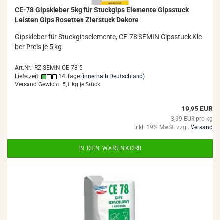
CE-78 Gips­kle­ber 5kg für Stuck­gips Ele­men­te Gips­stuck
Leis­ten Gips Ro­set­ten Zier­stuck De­ko­re
Gips­kle­ber für Stuck­gips­ele­men­te, CE-78 SEMIN Gips­stuck Kle­
ber Preis je 5 kg
Art.Nr.: RZ-SEMIN CE 78-5
Lieferzeit:
14 Tage
(innerhalb Deutschland)
Versand Gewicht:
5,1
kg je Stück
19,95 EUR
3,99 EUR pro kg
inkl. 19% MwSt. zzgl.
Versand
IN DEN WARENKORB