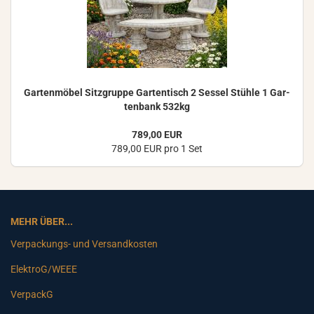
Gar­ten­mö­bel Sitz­grup­pe Gar­ten­tisch 2 Ses­sel Stüh­le 1 Gar­
ten­bank 532kg
789,00 EUR
789,00 EUR pro 1 Set
MEHR ÜBER...
Verpackungs- und Versandkosten
ElektroG/WEEE
VerpackG