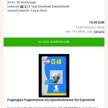
Art.Nr.: RZ-Stucksaege
Lieferzeit:
8 Tage
(innerhalb Deutschland)
Versand Gewicht:
4
kg je Stück
19,90 EUR
19,90 EUR pro 1 Stück
inkl. 19% MwSt. zzgl.
Versand
IN DEN WARENKORB
Fu­gen­gips Fu­gen­mas­se als Spach­tel­mas­se für Gips­stuck