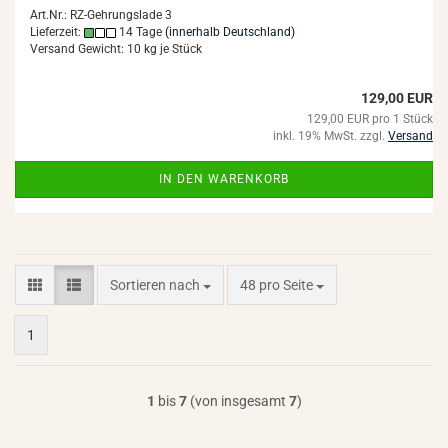
Art.Nr.: RZ-Gehrungslade 3
Lieferzeit:
14 Tage
(innerhalb Deutschland)
Versand Gewicht:
10
kg je Stück
129,00 EUR
129,00 EUR pro 1 Stück
inkl. 19% MwSt. zzgl.
Versand
IN DEN WARENKORB
Sortieren nach
pro Seite
Sortieren nach
48 pro Seite
1
1
bis
7
(von insgesamt
7
)