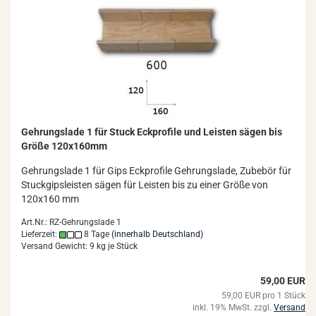
Geh­rungs­la­de 1 für Stuck Eck­pro­fi­le und Leis­ten sägen bis
Größe 120x160mm
Geh­rungs­la­de 1 für Gips Eck­pro­fi­le Geh­rungs­la­de, Zu­be­bör für
Stuck­gips­leis­ten sägen für Leis­ten bis zu einer Größe von
120x160 mm
Art.Nr.: RZ-Gehrungslade 1
Lieferzeit:
8 Tage
(innerhalb Deutschland)
Versand Gewicht:
9
kg je Stück
59,00 EUR
59,00 EUR pro 1 Stück
inkl. 19% MwSt. zzgl.
Versand