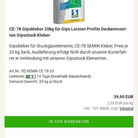
CE-78 Gips­kle­ber 20kg für Gips Leis­ten Pro­fi­le De­cken­ro­set­
ten Gips­stuck Kle­ber
Gips­kle­ber für Stuck­gips­ele­men­te, CE-78 SEMIN Kle­ber, Preis je
20 kg Sack, Aus­lie­fe­rung er­folgt NUR durch un­se­ren Ku­rier­fah­
rer in Ver­bin­dung mit un­se­ren Gips­stuck Ele­men­ten.
Art.Nr.: RZ-SEMIN CE 78-20
Lieferzeit:
14 Tage
(innerhalb Deutschland)
Versand Gewicht:
20
kg je Stück
39,90 EUR
2,00 EUR pro kg
inkl. 19% MwSt. zzgl.
Versand
IN DEN WARENKORB