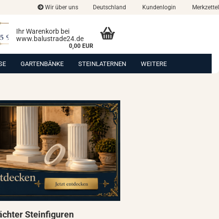
Wir über uns
Deutschland
Kundenlogin
Merkzettel
Ihr Warenkorb bei
www.balustrade24.de
0,00 EUR
SE
GARTENBÄNKE
STEINLATERNEN
WEITERE
chter Steinfiguren