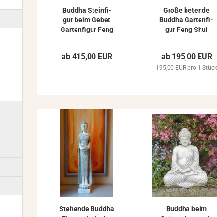
Bud­dha Stein­fi­
Große be­ten­de
gur beim Gebet
Bud­dha Gar­ten­fi­
Gar­ten­fi­gur Feng
gur Feng Shui
Shui Skulp­tur
Gar­ten­de­ko­ra­ti­on
Stein­fi­gur 100cm
Stein­fi­gur 66cm
ab 415,00 EUR
ab 195,00 EUR
140kg
63kg
195,00 EUR pro 1 Stüc
Ste­hen­de Bud­dha
Bud­dha beim