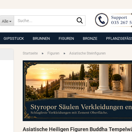
Suche...
Alle
GIPSSTUCK
BRUNNEN
FIGUREN
BRONZE
PFLANZGEFÄS
»
»
Startseite
Figuren
Asiatische Steinfiguren
Asiatische Heiligen Figuren Buddha Tempelwä