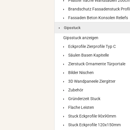
Pilaster flache Wandsäulen 200c
Brandschutz Fassadenstuck Profi
Fassaden Beton Konsolen Reliefs
Gipsstuck
Gipsstuck anzeigen
Eckprofile Zierprofile Typ C
Säulen Basen Kapitelle
Zierstuck Ornamente Türportale
Bilder Nischen
3D Wandpaneele Ziergitter
Zubehör
Gründerzeit Stuck
Flache Leisten
Stuck Eckprofile 90x90mm
Stuck Eckprofile 120x150mm