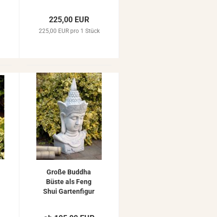
Bud­dha­fi­gur als
Gar­ten­fi­gur mas­
225,00 EUR
si­ve Stein­fi­gur
225,00 EUR pro 1 Stück
85cm 93kg ZO-​
3116
Große Bud­dha
Büste als Feng
Shui Gar­ten­fi­gur
Bud­dha­kopf mas­
si­ver Beton