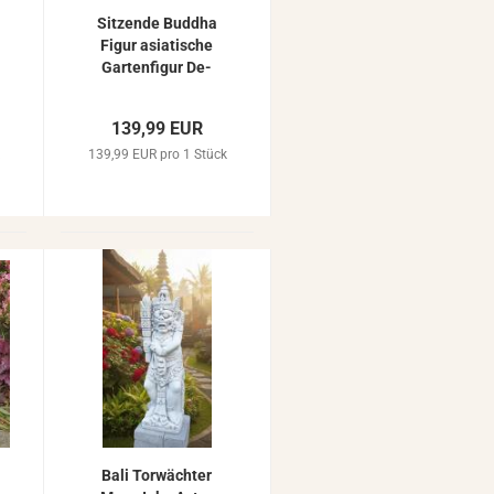
Sit­zen­de Bud­dha
Figur asia­ti­sche
Gar­ten­fi­gur De­
ko­fi­gur Feng Shui
75cm
139,99 EUR
k
139,99 EUR pro 1 Stück
Bali Tor­wäch­ter