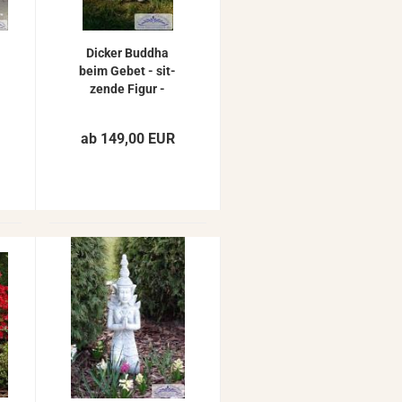
Di­cker Bud­dha
beim Gebet - sit­
zen­de Figur -
mas­si­ve Beton
Stein­guss Stein­
ab 149,00 EUR
fi­gur 44cm 57kg