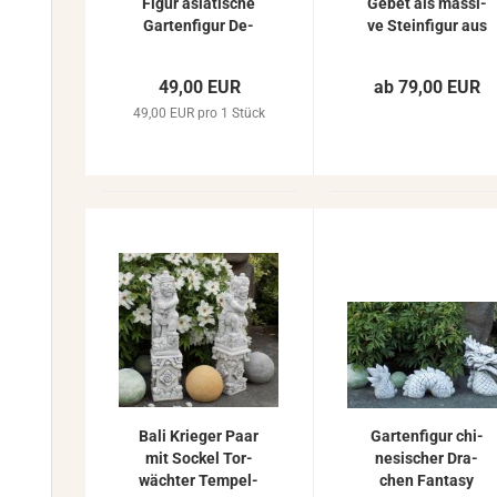
Figur asia­ti­sche
Gebet als mas­si­
Gar­ten­fi­gur De­
ve Stein­fi­gur aus
ko­fi­gur Feng Shui
Beton Stein­guss
68cm 7kg
hell­grau 42cm
49,00 EUR
ab 79,00 EUR
S101154
49,00 EUR pro 1 Stück
Bali Krie­ger Paar
Gar­ten­fi­gur chi­
mit So­ckel Tor­
ne­si­scher Dra­
wäch­ter Tem­pel­
chen Fan­ta­sy