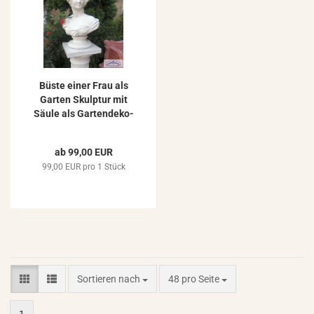
Büste einer Frau als
Gar­ten Skulp­tur mit
Säule als Gar­ten­de­ko­
ra­ti­on aus Beton Stein­
guss 133cm 100kg
ab 99,00 EUR
99,00 EUR pro 1 Stück
Sortieren nach
pro Seite
Sortieren nach
48 pro Seite