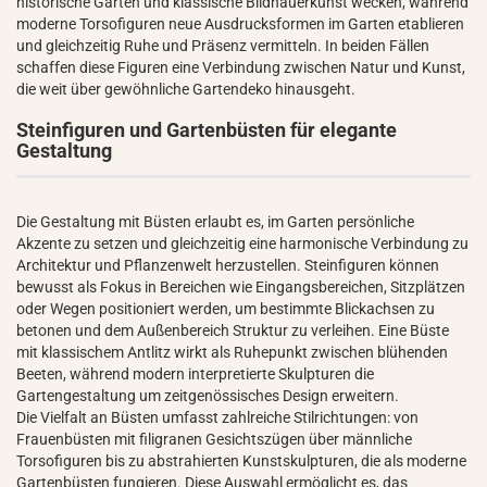
historische Gärten und klassische Bildhauerkunst wecken, während
moderne Torsofiguren neue Ausdrucksformen im Garten etablieren
und gleichzeitig Ruhe und Präsenz vermitteln. In beiden Fällen
schaffen diese Figuren eine Verbindung zwischen Natur und Kunst,
die weit über gewöhnliche Gartendeko hinausgeht.
Steinfiguren und Gartenbüsten für elegante
Gestaltung
Die Gestaltung mit Büsten erlaubt es, im Garten persönliche
Akzente zu setzen und gleichzeitig eine harmonische Verbindung zu
Architektur und Pflanzenwelt herzustellen. Steinfiguren können
bewusst als Fokus in Bereichen wie Eingangsbereichen, Sitzplätzen
oder Wegen positioniert werden, um bestimmte Blickachsen zu
betonen und dem Außenbereich Struktur zu verleihen. Eine Büste
mit klassischem Antlitz wirkt als Ruhepunkt zwischen blühenden
Beeten, während modern interpretierte Skulpturen die
Gartengestaltung um zeitgenössisches Design erweitern.
Die Vielfalt an Büsten umfasst zahlreiche Stilrichtungen: von
Frauenbüsten mit filigranen Gesichtszügen über männliche
Torsofiguren bis zu abstrahierten Kunstskulpturen, die als moderne
Gartenbüsten fungieren. Diese Auswahl ermöglicht es, das