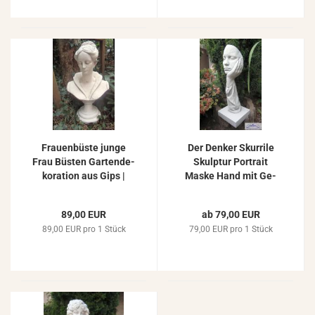
Frau­en­büs­te junge
Der Den­ker Skur­ri­le
Frau Büs­ten Gar­ten­de­
Skulp­tur Por­trait
ko­ra­ti­on aus Gips |
Maske Hand mit Ge­
Beton als Deko Skulp­
sicht Büste Mo­dern Art
tur 51cm
De­sign Figur 48cm
89,00 EUR
ab 79,00 EUR
89,00 EUR pro 1 Stück
79,00 EUR pro 1 Stück