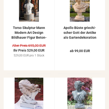
Torso Skulp­tur Mann
Apol­lo Büste grie­chi­
Mo­dern Art De­sign
scher Gott der An­ti­ke
Bild­hau­er Figur Be­ton­
als Gar­ten­de­ko­ra­ti­on
skulp­tur 109cm 290kg
Skulp­tur 55cm
Alter Preis 695,00 EUR
Ihr Preis 529,00 EUR
ab 99,00 EUR
529,00 EUR pro 1 Stück