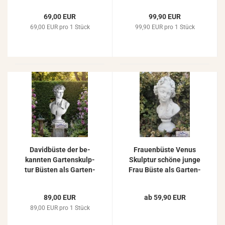
Skulp­tur 44cm 14kg
guss 67cm 46kg
69,00 EUR
99,90 EUR
ST320
S102001
69,00 EUR pro 1 Stück
99,90 EUR pro 1 Stück
Da­vid­büs­te der be­
Frau­en­büs­te Venus
kann­ten Gar­ten­skulp­
Skulp­tur schö­ne junge
tur Büs­ten als Gar­ten­
Frau Büste als Gar­ten­
de­ko Skulp­tur 53cm
de­ko­ra­ti­on 44cm
89,00 EUR
ab 59,90 EUR
89,00 EUR pro 1 Stück