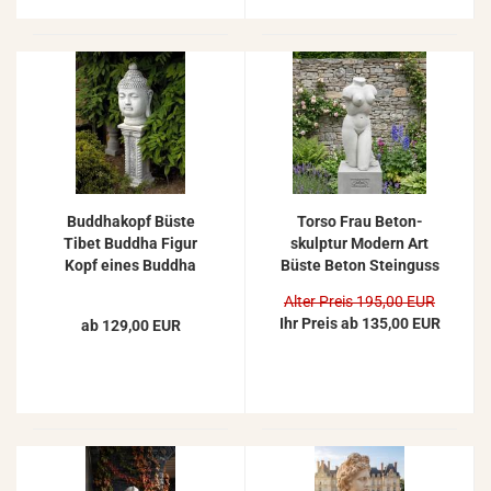
Bud­dha­kopf Büste
Torso Frau Be­ton­
Tibet Bud­dha Figur
skulp­tur Mo­dern Art
Kopf eines Bud­dha
Büste Beton Stein­guss
Beton Stein­guss Gar­
Skulp­tur Figur 56cm
Alter Preis 195,00 EUR
ten­fi­gur 51cm 46kg
30kg
Ihr Preis ab 135,00 EUR
ab 129,00 EUR
SA-​N857