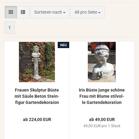
Sortieren nach
pro Seite
Sortieren nach
48 pro Seite
1
NEU
Frau­en Skulp­tur Büste
Iris Büste junge schö­ne
mit Säule Beton Stein­
Frau mit Blume stil­vol­
fi­gur Gar­ten­de­ko­rai­on
le Gar­ten­de­ko­ra­ti­on
130cm 87kgFrauen
Stein­guss Skulp­tur
28cm
ab 224,00 EUR
ab 49,00 EUR
49,00 EUR pro 1 Stück