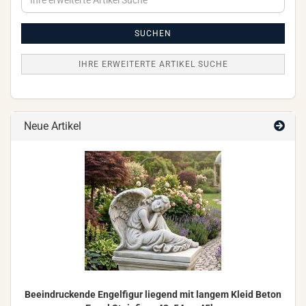
erweiterte
Artikel
Suche
SUCHEN
IHRE ERWEITERTE ARTIKEL SUCHE
Neue Artikel
Be­ein­dru­cken­de En­gel­fi­gur lie­gend mit lan­gem Kleid Beton