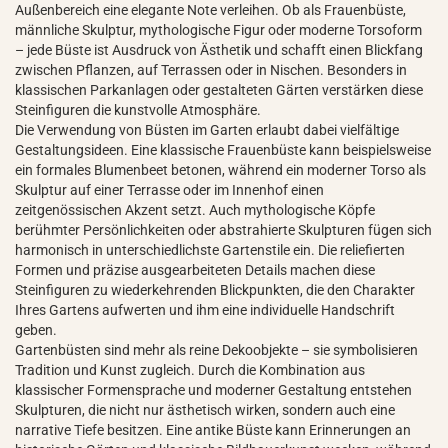
Außenbereich eine elegante Note verleihen. Ob als Frauenbüste,
männliche Skulptur, mythologische Figur oder moderne Torsoform
– jede Büste ist Ausdruck von Ästhetik und schafft einen Blickfang
zwischen Pflanzen, auf Terrassen oder in Nischen. Besonders in
klassischen Parkanlagen oder gestalteten Gärten verstärken diese
Steinfiguren die kunstvolle Atmosphäre.
Die Verwendung von Büsten im Garten erlaubt dabei vielfältige
Gestaltungsideen. Eine klassische Frauenbüste kann beispielsweise
ein formales Blumenbeet betonen, während ein moderner Torso als
Skulptur auf einer Terrasse oder im Innenhof einen
zeitgenössischen Akzent setzt. Auch mythologische Köpfe
berühmter Persönlichkeiten oder abstrahierte Skulpturen fügen sich
harmonisch in unterschiedlichste Gartenstile ein. Die reliefierten
Formen und präzise ausgearbeiteten Details machen diese
Steinfiguren zu wiederkehrenden Blickpunkten, die den Charakter
Ihres Gartens aufwerten und ihm eine individuelle Handschrift
geben.
Gartenbüsten sind mehr als reine Dekoobjekte – sie symbolisieren
Tradition und Kunst zugleich. Durch die Kombination aus
klassischer Formensprache und moderner Gestaltung entstehen
Skulpturen, die nicht nur ästhetisch wirken, sondern auch eine
narrative Tiefe besitzen. Eine antike Büste kann Erinnerungen an