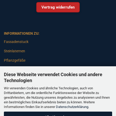
Vertrag widerrufen
INFORMATIONEN ZU:
Fassadenstuck
Steinlaternen
Pflanzgefäße
Betonsäulen
Diese Webseite verwendet Cookies und andere
Gartenbänke
Technologien
Wir verwenden Cookies und ähnliche Technologien, auch von
Pfeiler
Drittanbietern, um die ordentliche Funktionsweise der Website zu
gewährleisten, die Nutzung unseres Angebotes zu analysieren und Ihnen
Gartenbrunnen
ein bestmögliches Einkaufserlebnis bieten zu können. Weitere
Informationen finden Sie in unserer
Datenschutzerklärung
.
Gartenfiguren