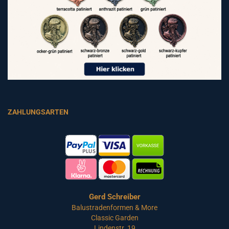
ZAHLUNGSARTEN
Gerd Schreiber
Balustradenformen & More
Classic Garden
Lindenstr. 19