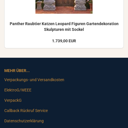
Pan­ther Raub­tier Kat­zen Leo­pard Fi­gu­ren Gar­ten­de­ko­ra­ti­on
Skulp­tu­ren mit So­ckel
1.739,00 EUR
MEHR ÜBER...
Verpackungs- und Versandkosten
ElektroG/WEEE
VerpackG
Callback Rückruf Service
Datenschutzerklärung