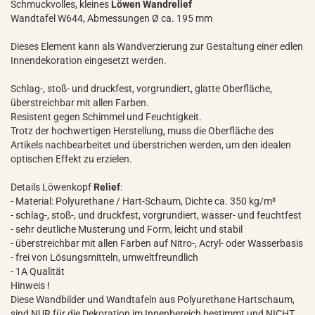
Schmuckvolles, kleines
Löwen Wandrelief
Wandtafel W644, Abmessungen Ø ca. 195 mm
Dieses Element kann als Wandverzierung zur Gestaltung einer edlen
Innendekoration eingesetzt werden.
Schlag-, stoß- und druckfest, vorgrundiert, glatte Oberfläche,
überstreichbar mit allen Farben.
Resistent gegen Schimmel und Feuchtigkeit.
Trotz der hochwertigen Herstellung, muss die Oberfläche des
Artikels nachbearbeitet und überstrichen werden, um den idealen
optischen Effekt zu erzielen.
Details Löwenkopf
Relief
:
- Material: Polyurethane / Hart-Schaum, Dichte ca. 350 kg/m³
- schlag-, stoß-, und druckfest, vorgrundiert, wasser- und feuchtfest
- sehr deutliche Musterung und Form, leicht und stabil
- überstreichbar mit allen Farben auf Nitro-, Acryl- oder Wasserbasis
- frei von Lösungsmitteln, umweltfreundlich
- 1A Qualität
Hinweis !
Diese Wandbilder und Wandtafeln aus Polyurethane Hartschaum,
sind NUR für die Dekoration im Innenbereich bestimmt und NICHT