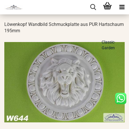
Lö­wen­kopf Wand­bild Schmuck­plat­te aus PUR Hart­schaum
195mm
Classic-
Garden