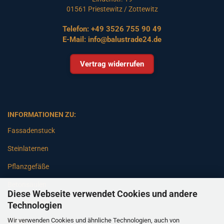
01561 Priestewitz / Zottewitz
Telefon:
+49 3526 755 90 49
E-Mail:
info@balustrade24.de
Vertrag widerrufen
INFORMATIONEN ZU:
Fassadenstuck
Steinlaternen
Pflanzgefäße
Betonsäulen
Diese Webseite verwendet Cookies und andere
Gartenbänke
Technologien
Wir verwenden Cookies und ähnliche Technologien, auch von
Pfeiler