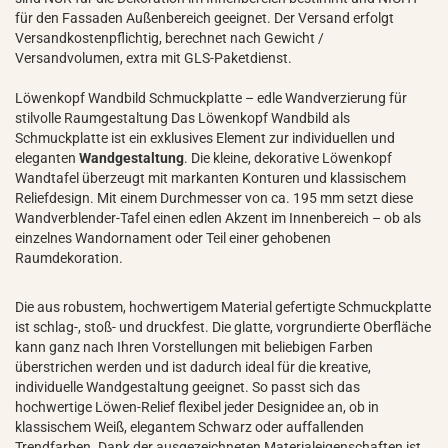
für den Fassaden Außenbereich geeignet. Der Versand erfolgt
Versandkostenpflichtig, berechnet nach Gewicht /
Versandvolumen, extra mit GLS-Paketdienst.
Löwenkopf Wandbild Schmuckplatte – edle Wandverzierung für
stilvolle Raumgestaltung Das Löwenkopf Wandbild als
Schmuckplatte ist ein exklusives Element zur individuellen und
eleganten
Wandgestaltung
. Die kleine, dekorative Löwenkopf
Wandtafel überzeugt mit markanten Konturen und klassischem
Reliefdesign. Mit einem Durchmesser von ca. 195 mm setzt diese
Wandverblender-Tafel einen edlen Akzent im Innenbereich – ob als
einzelnes Wandornament oder Teil einer gehobenen
Raumdekoration.
Die aus robustem, hochwertigem Material gefertigte Schmuckplatte
ist schlag-, stoß- und druckfest. Die glatte, vorgrundierte Oberfläche
kann ganz nach Ihren Vorstellungen mit beliebigen Farben
überstrichen werden und ist dadurch ideal für die kreative,
individuelle Wandgestaltung geeignet. So passt sich das
hochwertige Löwen-Relief flexibel jeder Designidee an, ob in
klassischem Weiß, elegantem Schwarz oder auffallenden
Trendfarben. Dank der ausgezeichneten Materialeigenschaften ist