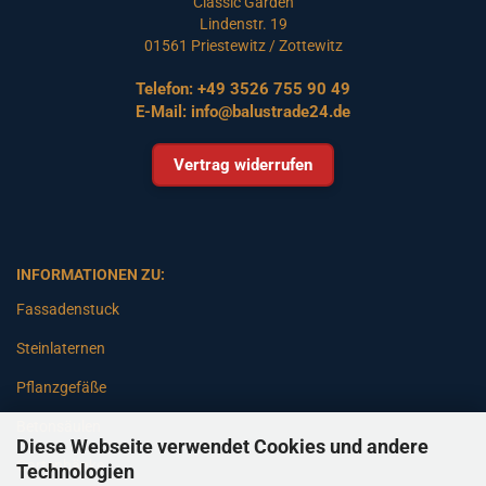
Classic Garden
Lindenstr. 19
01561 Priestewitz / Zottewitz
Telefon:
+49 3526 755 90 49
E-Mail:
info@balustrade24.de
Vertrag widerrufen
INFORMATIONEN ZU:
Fassadenstuck
Steinlaternen
Pflanzgefäße
Betonsäulen
Diese Webseite verwendet Cookies und andere
Gartenbänke
Technologien