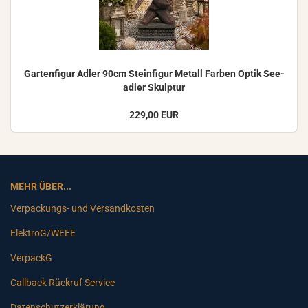
Gar­ten­fi­gur Adler 90cm Stein­fi­gur Me­tall Far­ben Optik See­
ad­ler Skulp­tur
229,00 EUR
MEHR ÜBER...
Verpackungs- und Versandkosten
ElektroG/WEEE
VerpackG
Callback Rückruf Service
Datenschutzerklärung