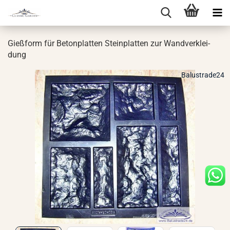
Gieß­form für Be­ton­plat­ten Stein­plat­ten zur Wand­ver­klei­
dung
Balustrade24