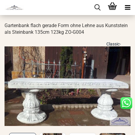
Gar­ten­bank flach ge­ra­de Form ohne Lehne aus Kunst­stein
als Stein­bank 135cm 123kg ZO-​G004
Classic-
Garden