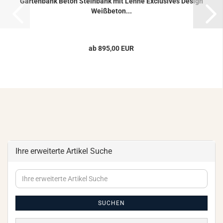
Gar­ten­bank Beton Stein­bank mit Lehne Ex­clu­si­ves De­sign
Weiß­be­ton...
ab 895,00 EUR
Ihre erweiterte Artikel Suche
Ihre
erweiterte
Artikel
Suche
SUCHEN