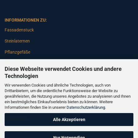
INFORMATIONEN ZU:
Fassadenstuck
Steinlaternen
Pflanzgefäße
Betonsäulen
Diese Webseite verwendet Cookies und andere
Gartenbänke
Technologien
Wir verwenden Cookies und ähnliche Technologien, auch von
Pfeiler
Drittanbietern, um die ordentliche Funktionsweise der Website zu
gewährleisten, die Nutzung unseres Angebotes zu analysieren und Ihnen
Gartenbrunnen
ein bestmögliches Einkaufserlebnis bieten zu können. Weitere
Informationen finden Sie in unserer
Datenschutzerklärung
.
Gartenfiguren
Balustraden
Alle Akzeptieren
Säulen Verkleidungen
Nur Notwendige