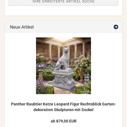
IHRE ERWEITERTE ARTIKEL SUCHE
Neue Artikel
Pan­ther Raub­tier Katze Leo­pard Figur Rechts­blick Gar­ten­
de­ko­ra­ti­on Skulp­tu­ren mit So­ckel
ab 879,00 EUR