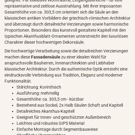
geeignet. Für exklusive Wohnräume, Eingangsbereiche - für eine
repräsentative und zeitlose Ausstrahlung. Mit ihrer imposanten
Gesamthöhe von ca. 303,5 cm orientiert sich die Säule an den
klassischen antiken Vorbildern der griechisch-römischen Architektur
und überzeugt durch detailreiche Verzierungen sowie harmonische
Proportionen. Besonders das kunstvoll gestaltete Kapitell mit den
typischen Akanthusblatt-Ornamenten unterstreicht den luxuriösen
Charakter dieser hochwertigen Dekorsäule.
Die hochwertige Verarbeitung sowie die detailreichen Verzierungen
machen diese
Fassadensäule
zu einer idealen Wahl für
anspruchsvolle Bauherren, Innenarchitekten und Liebhaber
klassischer Architektur. Durch die authentische Optik entsteht eine
eindrucksvolle Verbindung aus Tradition, Eleganz und moderner
Funktionalität.
Stilrichtung: Korinthisch
Ausführung: mehrteilig
Gesamthöhe: ca. 303,5 cm - kürzbar
Bestehend aus Sockel, 2x Halb Säulen Schaft und Kapitell
Detailreiches Akanthus-Kapitell
Geeignet für Innen- und geschützten Außenbereich
Leichtes und robustes GIPS Material
Einfache Montage durch Segmentbauweise