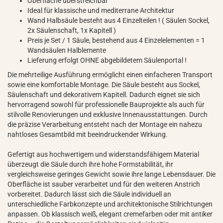
Oberfläche überstreichbar
Ideal für klassische und mediterrane Architektur
Wand Halbsäule besteht aus 4 Einzelteilen ! ( Säulen Sockel,
2x Säulenschaft, 1x Kapitell )
Preis je Set / 1 Säule, bestehend aus 4 Einzelelementen = 1
Wandsäulen Halblemente
Lieferung erfolgt OHNE abgebildetem Säulenportal !
Die mehrteilige Ausführung ermöglicht einen einfacheren Transport
sowie eine komfortable Montage. Die Säule besteht aus Sockel,
Säulenschaft und dekorativem Kapitell. Dadurch eignet sie sich
hervorragend sowohl für professionelle Bauprojekte als auch für
stilvolle Renovierungen und exklusive Innenausstattungen. Durch
die präzise Verarbeitung entsteht nach der Montage ein nahezu
nahtloses Gesamtbild mit beeindruckender Wirkung.
Gefertigt aus hochwertigem und widerstandsfähigem Material
überzeugt die Säule durch ihre hohe Formstabilität, ihr
vergleichsweise geringes Gewicht sowie ihre lange Lebensdauer. Die
Oberfläche ist sauber verarbeitet und für den weiteren Anstrich
vorbereitet. Dadurch lässt sich die Säule individuell an
unterschiedliche Farbkonzepte und architektonische Stilrichtungen
anpassen. Ob klassisch weiß, elegant cremefarben oder mit antiker