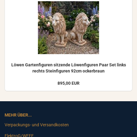
Löwen Gar­ten­fi­gu­ren sit­zen­de Lö­wen­fi­gu­ren Paar Set links
rechts Stein­fi­gu­ren 92cm ocker­braun
895,00 EUR
MEHR ÜBER...
Verpackungs- und Versandkosten
ElektroG/WEEE