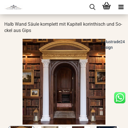
Halb Wand Säule kom­plett mit Ka­pi­tell ko­rin­thisch und So­
ckel aus Gips
Balustrade24
Design