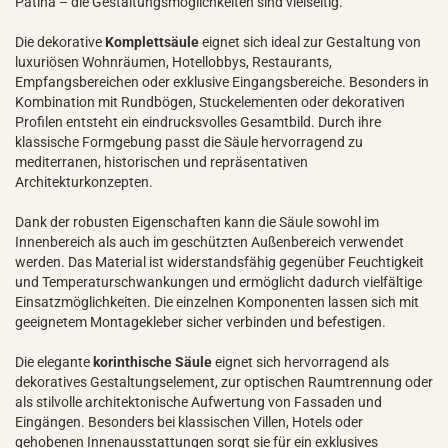
Patina – die Gestaltungsmöglichkeiten sind vielseitig.
Die dekorative
Komplettsäule
eignet sich ideal zur Gestaltung von
luxuriösen Wohnräumen, Hotellobbys, Restaurants,
Empfangsbereichen oder exklusive Eingangsbereiche. Besonders in
Kombination mit Rundbögen, Stuckelementen oder dekorativen
Profilen entsteht ein eindrucksvolles Gesamtbild. Durch ihre
klassische Formgebung passt die Säule hervorragend zu
mediterranen, historischen und repräsentativen
Architekturkonzepten.
Dank der robusten Eigenschaften kann die Säule sowohl im
Innenbereich als auch im geschützten Außenbereich verwendet
werden. Das Material ist widerstandsfähig gegenüber Feuchtigkeit
und Temperaturschwankungen und ermöglicht dadurch vielfältige
Einsatzmöglichkeiten. Die einzelnen Komponenten lassen sich mit
geeignetem Montagekleber sicher verbinden und befestigen.
Die elegante
korinthische Säule
eignet sich hervorragend als
dekoratives Gestaltungselement, zur optischen Raumtrennung oder
als stilvolle architektonische Aufwertung von Fassaden und
Eingängen. Besonders bei klassischen Villen, Hotels oder
gehobenen Innenausstattungen sorgt sie für ein exklusives