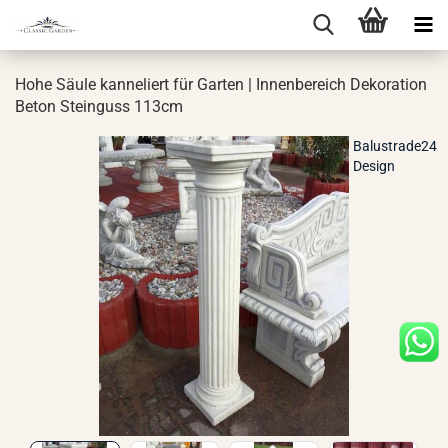
Hohe Säule kan­ne­liert für Gar­ten | In­nen­be­reich De­ko­ra­ti­on
Beton Stein­guss 113cm
Balustrade24
Design