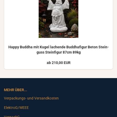
Happy Bud­dha mit Kugel la­chen­de Bud­dha­fi­gur Beton Stein­
guss Stein­fi­gur 87cm 89kg
ab 210,00 EUR
MEHR ÜBER...
Verpackungs- und Versandkosten
ElektroG/WEEE