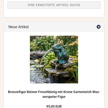
IHRE ERWEITERTE ARTIKEL SUCHE
Neue Artikel
Bron­ze­fi­gur klei­ner Frosch­kö­nig mit Krone Gar­ten­teich Was­
ser­spei­er Figur
95,00 EUR