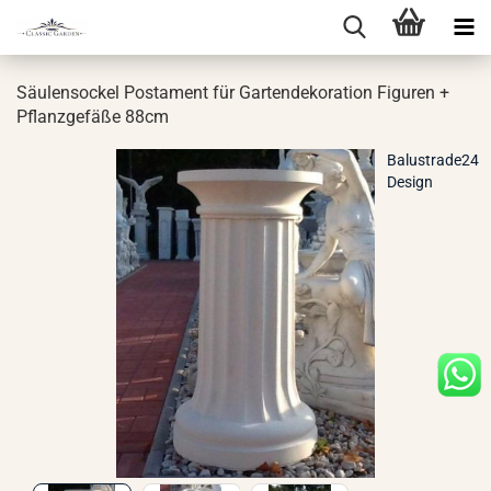
Säu­len­so­ckel Pos­ta­ment für Gar­ten­de­ko­ra­ti­on Fi­gu­ren +
Pflanz­ge­fä­ße 88cm
Balustrade24
Design