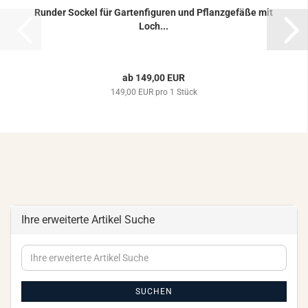
Run­der So­ckel für Gar­ten­fi­gu­ren und Pflanz­ge­fä­ße mit
Loch...
ab 149,00 EUR
149,00 EUR pro 1 Stück
Ihre erweiterte Artikel Suche
Ihre
erweiterte
Artikel
Suche
SUCHEN