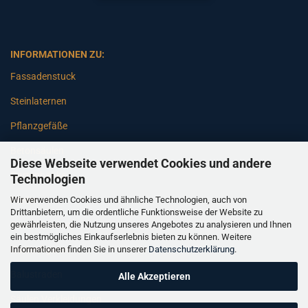
INFORMATIONEN ZU:
Fassadenstuck
Steinlaternen
Pflanzgefäße
Betonsäulen
Diese Webseite verwendet Cookies und andere
Gartenbänke
Technologien
Wir verwenden Cookies und ähnliche Technologien, auch von
Pfeiler
Drittanbietern, um die ordentliche Funktionsweise der Website zu
gewährleisten, die Nutzung unseres Angebotes zu analysieren und Ihnen
Gartenbrunnen
ein bestmögliches Einkaufserlebnis bieten zu können. Weitere
Informationen finden Sie in unserer
Datenschutzerklärung
.
Gartenfiguren
Balustraden
Alle Akzeptieren
Säulen Verkleidungen