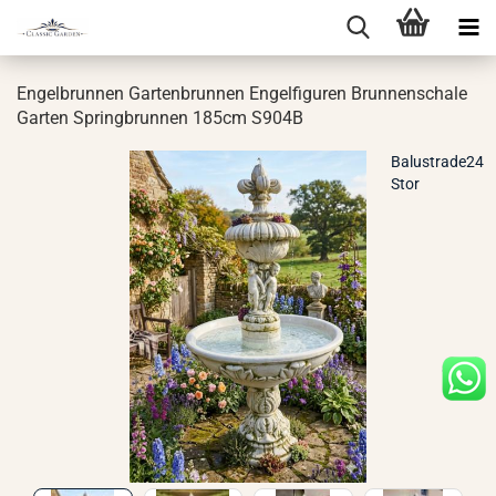
En­gel­brun­nen Gar­ten­brun­nen En­gel­fi­gu­ren Brun­nen­scha­le
Gar­ten Spring­brun­nen 185cm S904B
Balustrade24
Stor