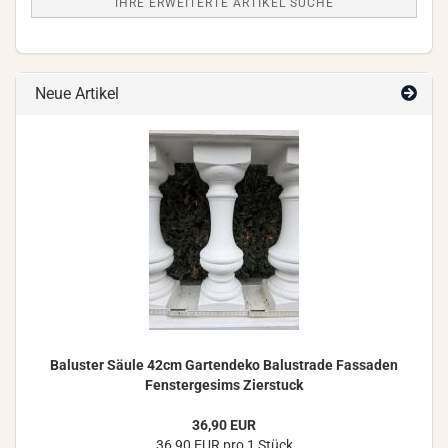
IHRE ERWEITERTE ARTIKEL SUCHE
Neue Artikel
Ba­lus­ter Säule 42cm Gar­ten­de­ko Ba­lus­tra­de Fas­sa­den
Fens­ter­ge­sims Zier­stuck
36,90 EUR
36,90 EUR pro 1 Stück