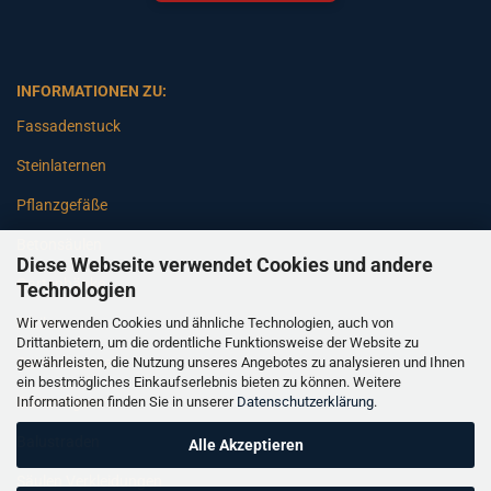
INFORMATIONEN ZU:
Fassadenstuck
Steinlaternen
Pflanzgefäße
Betonsäulen
Diese Webseite verwendet Cookies und andere
Gartenbänke
Technologien
Wir verwenden Cookies und ähnliche Technologien, auch von
Pfeiler
Drittanbietern, um die ordentliche Funktionsweise der Website zu
gewährleisten, die Nutzung unseres Angebotes zu analysieren und Ihnen
Gartenbrunnen
ein bestmögliches Einkaufserlebnis bieten zu können. Weitere
Informationen finden Sie in unserer
Datenschutzerklärung
.
Gartenfiguren
Balustraden
Alle Akzeptieren
Säulen Verkleidungen