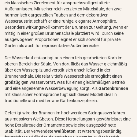
ein klassisches Zierelement für anspruchsvoll gestaltete
Außenanlagen. Mit seiner reich verzierten Mittelsäule, den zwei
harmonisch dargestellten Tauben und dem dekorativen
Wasseraustritt schafft er eine ruhige, elegante Atmosphäre.
Besonders wirkungsvoll kommt der Brunnen zur Geltung, wenn er
mittig in einer großen Brunnenschale platziert wird. Durch seine
ausgewogenen Proportionen eignet er sich sowohl für private
Gärten als auch für repräsentative Außenbereiche.
Der Wasserlauf entspringt aus einem fein gearbeiteten Korb im
oberen Bereich der Säule. Von dort fließt das Wasser gleichmäßig
über den Wasserpilz und verteilt sich anschließend in der
Brunnenschale. Die relativ tiefe Wasserschale ermöglicht einen
großzügigen Wasservorrat, was für einen gleichmäßigen Betrieb
und eine angenehme Wasserbewegung sorgt. Als
Gartenbrunnen
mit klassischer Formsprache fügt sich dieses Modell ideal in
traditionelle und mediterrane Gartenkonzepte ein.
Gefertigt wird der Brunnen im hochwertigen Steingussverfahren
aus massivem Weißbeton. Diese Herstellungsart gewährleistet eine
hohe Detailtreue der Ornamente sowie eine ausgezeichnete
Stabilität. Der verwendete
Weißbeton
ist witterungsbeständig,