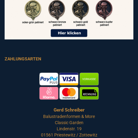
ZAHLUNGSARTEN
Gerd Schreiber
Balustradenformen & More
Classic Garden
Lindenstr. 19
01561 Priestewitz / Zottewitz