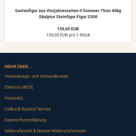
Gar­ten­fi­gur aus Vier­jah­res­zei­ten II Som­mer 75cm 40kg
Skulp­tur Stein­fi­gur Figur S300
139,00 EUR
139,00 EUR pro 1 Stück
MEHR ÜBER...
Verpackungs- und Versandkosten
ElektroG/WEEE
VerpackG
Callback Rückruf Service
Datenschutzerklärung
Widerrufsrecht & Muster-Widerrufsformular