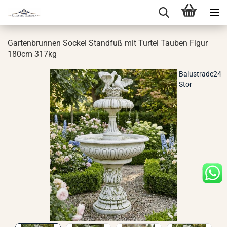
Gar­ten­brun­nen So­ckel Stand­fuß mit Tur­tel Tau­ben Figur
180cm 317kg
Balustrade24
Stor