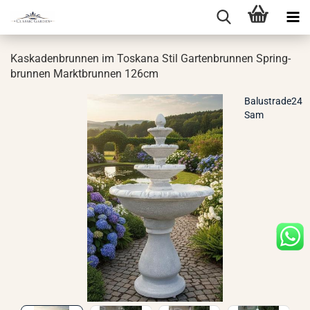
Kas­ka­den­brun­nen im Tos­ka­na Stil Gar­ten­brun­nen Spring­
brun­nen Markt­brun­nen 126cm
Balustrade24
Sam