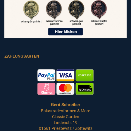
ZAHLUNGSARTEN
Gerd Schreiber
Balustradenformen & More
Classic Garden
Lindenstr. 19
01561 Priestewitz / Zottewitz