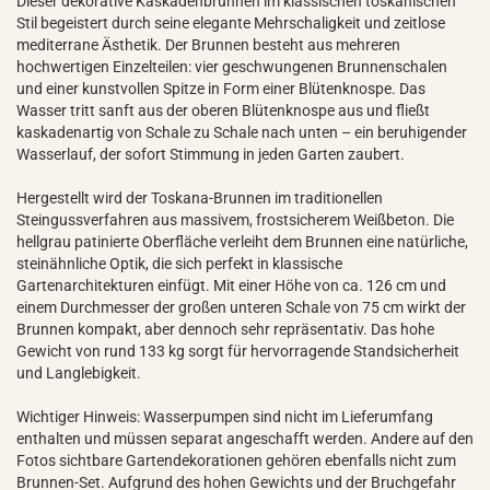
Dieser dekorative Kaskadenbrunnen im klassischen toskanischen
Stil begeistert durch seine elegante Mehrschaligkeit und zeitlose
mediterrane Ästhetik. Der Brunnen besteht aus mehreren
hochwertigen Einzelteilen: vier geschwungenen Brunnenschalen
und einer kunstvollen Spitze in Form einer Blütenknospe. Das
Wasser tritt sanft aus der oberen Blütenknospe aus und fließt
kaskadenartig von Schale zu Schale nach unten – ein beruhigender
Wasserlauf, der sofort Stimmung in jeden Garten zaubert.
Hergestellt wird der Toskana-Brunnen im traditionellen
Steingussverfahren aus massivem, frostsicherem Weißbeton. Die
hellgrau patinierte Oberfläche verleiht dem Brunnen eine natürliche,
steinähnliche Optik, die sich perfekt in klassische
Gartenarchitekturen einfügt. Mit einer Höhe von ca. 126 cm und
einem Durchmesser der großen unteren Schale von 75 cm wirkt der
Brunnen kompakt, aber dennoch sehr repräsentativ. Das hohe
Gewicht von rund 133 kg sorgt für hervorragende Standsicherheit
und Langlebigkeit.
Wichtiger Hinweis: Wasserpumpen sind nicht im Lieferumfang
enthalten und müssen separat angeschafft werden. Andere auf den
Fotos sichtbare Gartendekorationen gehören ebenfalls nicht zum
Brunnen-Set. Aufgrund des hohen Gewichts und der Bruchgefahr