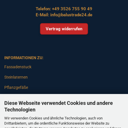
Telefon:
+49 3526 755 90 49
E-Mail:
info@balustrade24.de
Vertrag widerrufen
INFORMATIONEN ZU:
Fassadenstuck
Steinlaternen
Pflanzgefäße
Betonsäulen
Diese Webseite verwendet Cookies und andere
Gartenbänke
Technologien
Wir verwenden Cookies und ähnliche Technologien, auch von
Pfeiler
Drittanbietern, um die ordentliche Funktionsweise der Website zu