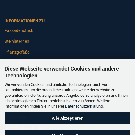
INFORMATIONEN ZU:
Fassadenstuck
Steinlaternen
Pflanzgefäße
Betonsäulen
Diese Webseite verwendet Cookies und andere
Gartenbänke
Technologien
Wir verwenden Cookies und ähnliche Technologien, auch von
Pfeiler
Drittanbietern, um die ordentliche Funktionsweise der Website zu
gewährleisten, die Nutzung unseres Angebotes zu analysieren und Ihnen
Gartenbrunnen
ein bestmögliches Einkaufserlebnis bieten zu können. Weitere
Informationen finden Sie in unserer
Datenschutzerklärung
.
Gartenfiguren
Balustraden
Alle Akzeptieren
Säulen Verkleidungen