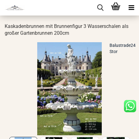
Kas­ka­den­brun­nen mit Brun­nen­fi­gur 3 Was­ser­scha­len als
gro­ßer Gar­ten­brun­nen 200cm
Balustrade24
Stor