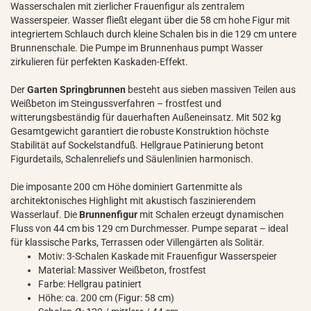
Wasserschalen mit zierlicher Frauenfigur als zentralem
Wasserspeier. Wasser fließt elegant über die 58 cm hohe Figur mit
integriertem Schlauch durch kleine Schalen bis in die 129 cm untere
Brunnenschale. Die Pumpe im Brunnenhaus pumpt Wasser
zirkulieren für perfekten Kaskaden-Effekt.
Der
Garten Springbrunnen
besteht aus sieben massiven Teilen aus
Weißbeton im Steingussverfahren – frostfest und
witterungsbeständig für dauerhaften Außeneinsatz. Mit 502 kg
Gesamtgewicht garantiert die robuste Konstruktion höchste
Stabilität auf Sockelstandfuß. Hellgraue Patinierung betont
Figurdetails, Schalenreliefs und Säulenlinien harmonisch.
Die imposante 200 cm Höhe dominiert Gartenmitte als
architektonisches Highlight mit akustisch faszinierendem
Wasserlauf. Die
Brunnenfigur
mit Schalen erzeugt dynamischen
Fluss von 44 cm bis 129 cm Durchmesser. Pumpe separat – ideal
für klassische Parks, Terrassen oder Villengärten als Solitär.
Motiv: 3-Schalen Kaskade mit Frauenfigur Wasserspeier
Material: Massiver Weißbeton, frostfest
Farbe: Hellgrau patiniert
Höhe: ca. 200 cm (Figur: 58 cm)