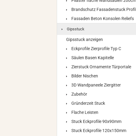
Pilaster flache Wandsäulen 200c
Brandschutz Fassadenstuck Profi
Fassaden Beton Konsolen Reliefs
Gipsstuck
Gipsstuck anzeigen
Eckprofile Zierprofile Typ C
Säulen Basen Kapitelle
Zierstuck Ornamente Türportale
Bilder Nischen
3D Wandpaneele Ziergitter
Zubehör
Gründerzeit Stuck
Flache Leisten
Stuck Eckprofile 90x90mm
Stuck Eckprofile 120x150mm