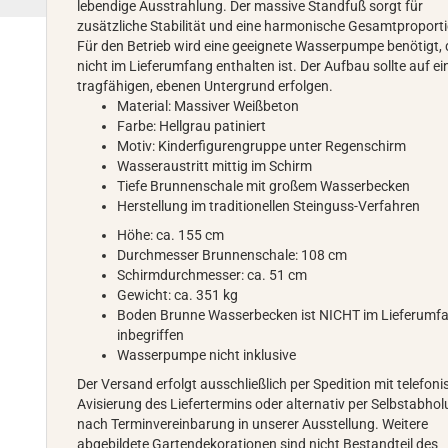
lebendige Ausstrahlung. Der massive Standfuß sorgt für
zusätzliche Stabilität und eine harmonische Gesamtproport
Für den Betrieb wird eine geeignete Wasserpumpe benötigt, 
nicht im Lieferumfang enthalten ist. Der Aufbau sollte auf e
tragfähigen, ebenen Untergrund erfolgen.
Material: Massiver Weißbeton
Farbe: Hellgrau patiniert
Motiv: Kinderfigurengruppe unter Regenschirm
Wasseraustritt mittig im Schirm
Tiefe Brunnenschale mit großem Wasserbecken
Herstellung im traditionellen Steinguss-Verfahren
Höhe: ca. 155 cm
Durchmesser Brunnenschale: 108 cm
Schirmdurchmesser: ca. 51 cm
Gewicht: ca. 351 kg
Boden Brunne Wasserbecken ist NICHT im Lieferumf
inbegriffen
Wasserpumpe nicht inklusive
Der Versand erfolgt ausschließlich per Spedition mit telefoni
Avisierung des Liefertermins oder alternativ per Selbstabho
nach Terminvereinbarung in unserer Ausstellung. Weitere
abgebildete Gartendekorationen sind nicht Bestandteil des