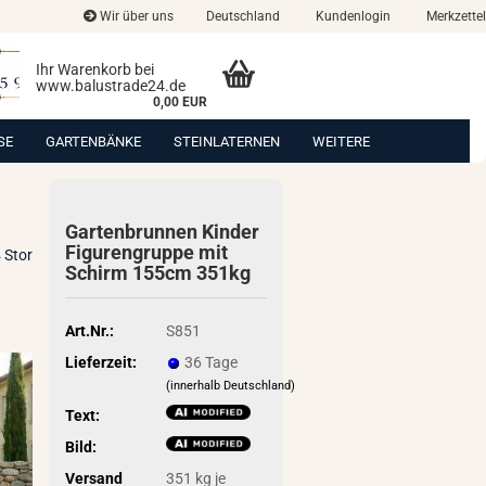
Wir über uns
Deutschland
Kundenlogin
Merkzettel
Ihr Warenkorb bei
www.balustrade24.de
0,00 EUR
SE
GARTENBÄNKE
STEINLATERNEN
WEITERE
Gar­ten­brun­nen Kin­der
Fi­gu­ren­grup­pe mit
 Stor
Schirm 155cm 351kg
Art.Nr.:
S851
Lieferzeit:
36 Tage
(innerhalb Deutschland)
Text:
Bild:
Versand
351
kg je