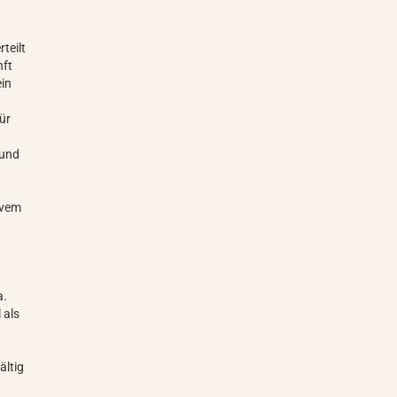
teilt
nft
ein
ür
 und
ivem
a.
 als
ältig