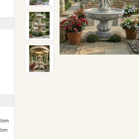
300cm
00cm