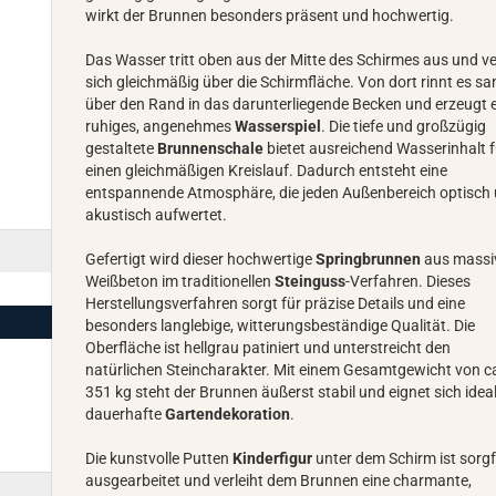
wirkt der Brunnen besonders präsent und hochwertig.
Das Wasser tritt oben aus der Mitte des Schirmes aus und ver
sich gleichmäßig über die Schirmfläche. Von dort rinnt es sa
über den Rand in das darunterliegende Becken und erzeugt 
ruhiges, angenehmes
Wasserspiel
. Die tiefe und großzügig
gestaltete
Brunnenschale
bietet ausreichend Wasserinhalt f
einen gleichmäßigen Kreislauf. Dadurch entsteht eine
entspannende Atmosphäre, die jeden Außenbereich optisch
akustisch aufwertet.
Gefertigt wird dieser hochwertige
Springbrunnen
aus mass
Weißbeton im traditionellen
Steinguss
-Verfahren. Dieses
Herstellungsverfahren sorgt für präzise Details und eine
besonders langlebige, witterungsbeständige Qualität. Die
Oberfläche ist hellgrau patiniert und unterstreicht den
natürlichen Steincharakter. Mit einem Gesamtgewicht von c
351 kg steht der Brunnen äußerst stabil und eignet sich ideal
dauerhafte
Gartendekoration
.
Die kunstvolle Putten
Kinderfigur
unter dem Schirm ist sorgf
ausgearbeitet und verleiht dem Brunnen eine charmante,