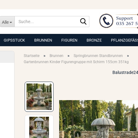
Suche...
Alle
GIPSSTUCK
BRUNNEN
FIGUREN
BRONZE
PFLANZGEFÄS
»
»
»
Startseite
Brunnen
Springbrunnen Standbrunnen
Gartenbrunnen Kinder Figurengruppe mit Schirm 155cm 351kg
Balustrade24