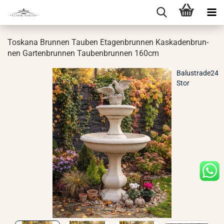
Tos­ka­na Brun­nen Tau­ben Eta­gen­brun­nen Kas­ka­den­brun­
nen Gar­ten­brun­nen Tau­ben­brun­nen 160cm
Balustrade24
Stor