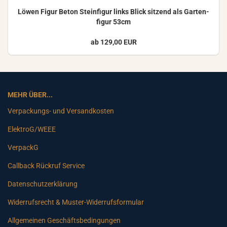
Löwen Figur Beton Stein­fi­gur links Blick sit­zend als Gar­ten­
fi­gur 53cm
ab 129,00 EUR
MEHR ÜBER...
Verpackungs- und Versandkosten
ElektroG/WEEE
VerpackG
Callback Rückruf Service
Datenschutzerklärung
Widerrufsrecht & Muster-Widerrufsformular
Allgemeinen Geschäftsbedingungen