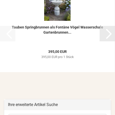
Tau­ben Spring­brun­nen als Fon­tä­ne Vögel Was­ser­scha­le
Gar­ten­brun­nen...
395,00 EUR
395,00 EUR pro 1 Stück
Ihre erweiterte Artikel Suche