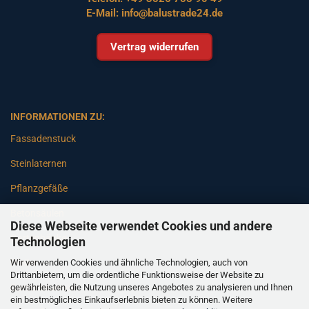
E-Mail:
info@balustrade24.de
Vertrag widerrufen
INFORMATIONEN ZU:
Fassadenstuck
Steinlaternen
Pflanzgefäße
Betonsäulen
Diese Webseite verwendet Cookies und andere
Gartenbänke
Technologien
Wir verwenden Cookies und ähnliche Technologien, auch von
Pfeiler
Drittanbietern, um die ordentliche Funktionsweise der Website zu
gewährleisten, die Nutzung unseres Angebotes zu analysieren und Ihnen
Gartenbrunnen
ein bestmögliches Einkaufserlebnis bieten zu können. Weitere