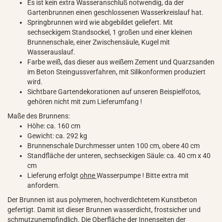
Es ist kein extra Wasseranschluß notwendig, da der
Gartenbrunnen einen geschlossenen Wasserkreislauf hat.
Springbrunnen wird wie abgebildet geliefert. Mit
sechseckigem Standsockel, 1 großen und einer kleinen
Brunnenschale, einer Zwischensäule, Kugel mit
Wasserauslauf.
Farbe weiß, das dieser aus weißem Zement und Quarzsanden
im Beton Steingussverfahren, mit Silikonformen produziert
wird.
Sichtbare Gartendekorationen auf unseren Beispielfotos,
gehören nicht mit zum Lieferumfang !
Maße des Brunnens:
Höhe: ca. 160 cm
Gewicht: ca. 292 kg
Brunnenschale Durchmesser unten 100 cm, obere 40 cm
Standfläche der unteren, sechseckigen Säule: ca. 40 cm x 40
cm
Lieferung erfolgt
ohne
Wasserpumpe ! Bitte extra mit
anfordern.
Der Brunnen ist aus polymeren, hochverdichtetem Kunstbeton
gefertigt. Damit ist dieser Brunnen wasserdicht, frostsicher und
schmutzunempfindlich. Die Oberfläche der Innenseiten der