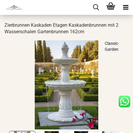
Zier­brun­nen Kas­ka­den Eta­gen Kas­ka­den­brun­nen mit 2
Was­ser­scha­len Gar­ten­brun­nen 162cm
Classic-
Garden