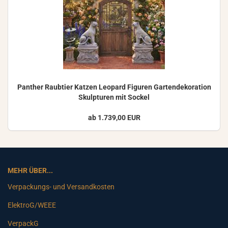
Pan­ther Raub­tier Kat­zen Leo­pard Fi­gu­ren Gar­ten­de­ko­ra­ti­on
Skulp­tu­ren mit So­ckel
ab 1.739,00 EUR
MEHR ÜBER...
Verpackungs- und Versandkosten
ElektroG/WEEE
VerpackG