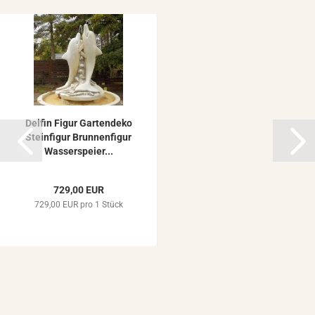
Del­fin Figur Gar­ten­de­ko
Stein­fi­gur Brun­nen­fi­gur
Was­ser­spei­er...
729,00 EUR
729,00 EUR pro 1 Stück