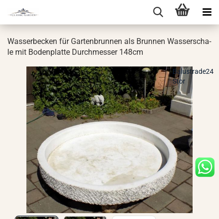
Was­ser­be­cken für Gar­ten­brun­nen als Brun­nen Was­ser­scha­
le mit Bo­den­plat­te Durch­mes­ser 148cm
Balustrade24
Stor