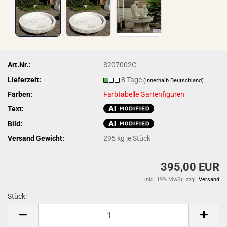
Art.Nr.:
S207002C
Lieferzeit:
8 Tage
(innerhalb Deutschland)
Farben:
Farbtabelle Gartenfiguren
Text:
Bild:
Versand Gewicht:
295
kg je Stück
395,00 EUR
inkl. 19% MwSt. zzgl.
Versand
Stück:
Stück