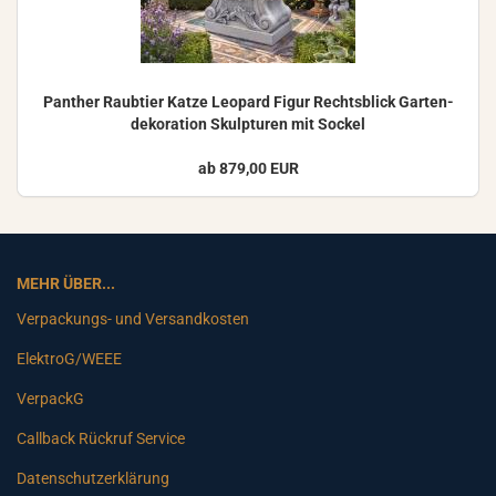
Pan­ther Raub­tier Katze Leo­pard Figur Rechts­blick Gar­ten­
de­ko­ra­ti­on Skulp­tu­ren mit So­ckel
ab 879,00 EUR
MEHR ÜBER...
Verpackungs- und Versandkosten
ElektroG/WEEE
VerpackG
Callback Rückruf Service
Datenschutzerklärung