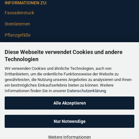
INFORMATIONEN ZU:
Fassadenstuck
Steinlaternen
Pflanzgefäße
Betonsäulen
Diese Webseite verwendet Cookies und andere
Gartenbänke
Technologien
Wir verwenden Cookies und ähnliche Technologien, auch von
Pfeiler
Drittanbietern, um die ordentliche Funktionsweise der Website zu
gewährleisten, die Nutzung unseres Angebotes zu analysieren und Ihnen
Gartenbrunnen
ein bestmögliches Einkaufserlebnis bieten zu können. Weitere
Informationen finden Sie in unserer
Datenschutzerklärung
.
Gartenfiguren
Balustraden
Alle Akzeptieren
Säulen Verkleidungen
Nur Notwendige
Weitere Informationen