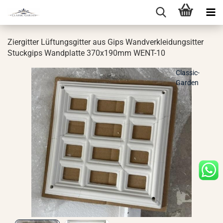
Zi­er­git­ter Lüf­tungs­git­ter aus Gips Wand­ver­klei­dungsit­ter
Stuck­gips Wand­plat­te 370x190mm WENT-​10
Classic-
Garden