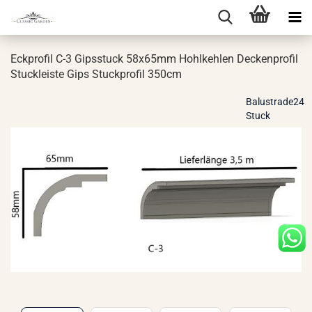
Eck­pro­fil C-3 Gips­stuck 58x65mm Hohl­keh­len De­cken­pro­fil
Stuck­leis­te Gips Stuck­pro­fil 350cm
Balustrade24
Stuck