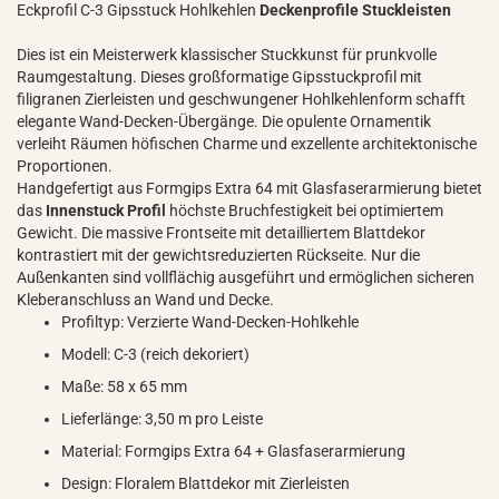
Eckprofil C-3 Gipsstuck Hohlkehlen
Deckenprofile
Stuckleisten
Dies ist ein Meisterwerk klassischer Stuckkunst für prunkvolle
Raumgestaltung. Dieses großformatige Gipsstuckprofil mit
filigranen Zierleisten und geschwungener Hohlkehlenform schafft
elegante Wand-Decken-Übergänge. Die opulente Ornamentik
verleiht Räumen höfischen Charme und exzellente architektonische
Proportionen.
Handgefertigt aus Formgips Extra 64 mit Glasfaserarmierung bietet
das
Innenstuck Profil
höchste Bruchfestigkeit bei optimiertem
Gewicht. Die massive Frontseite mit detailliertem Blattdekor
kontrastiert mit der gewichtsreduzierten Rückseite. Nur die
Außenkanten sind vollflächig ausgeführt und ermöglichen sicheren
Kleberanschluss an Wand und Decke.
Profiltyp: Verzierte Wand-Decken-Hohlkehle
Modell: C-3 (reich dekoriert)
Maße: 58 x 65 mm
Lieferlänge: 3,50 m pro Leiste
Material: Formgips Extra 64 + Glasfaserarmierung
Design: Floralem Blattdekor mit Zierleisten