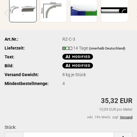
Art.Nr.:
RZ-C-3
Lieferzeit:
14 Tage
(innerhalb Deutschland)
Text:
Bild:
Versand Gewicht:
8
kg je Stück
Mindestbestellmenge:
4
35,32 EUR
10,09 EUR pro Meter
inkl. 19% MwSt. zzgl.
Versand
Stück:
Stück