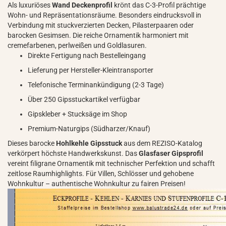
Als luxuriöses
Wand Deckenprofil
krönt das C-3-Profil prächtige
Wohn- und Repräsentationsräume. Besonders eindrucksvoll in
Verbindung mit stuckverzierten Decken, Pilasterpaaren oder
barocken Gesimsen. Die reiche Ornamentik harmoniert mit
cremefarbenen, perlweißen und Goldlasuren.
Direkte Fertigung nach Bestelleingang
Lieferung per Hersteller-Kleintransporter
Telefonische Terminankündigung (2-3 Tage)
Über 250 Gipsstuckartikel verfügbar
Gipskleber + Stucksäge im Shop
Premium-Naturgips (Südharzer/Knauf)
Dieses barocke
Hohlkehle Gipsstuck
aus dem REZISO-Katalog
verkörpert höchste Handwerkskunst. Das
Glasfaser Gipsprofil
vereint filigrane Ornamentik mit technischer Perfektion und schafft
zeitlose Raumhighlights. Für Villen, Schlösser und gehobene
Wohnkultur – authentische Wohnkultur zu fairen Preisen!