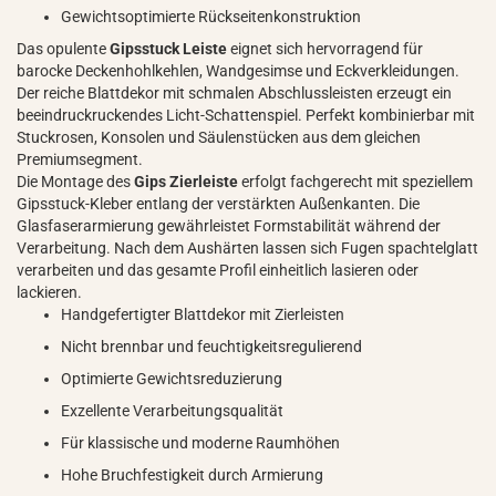
Gewichtsoptimierte Rückseitenkonstruktion
Das opulente
Gipsstuck Leiste
eignet sich hervorragend für
barocke Deckenhohlkehlen, Wandgesimse und Eckverkleidungen.
Der reiche Blattdekor mit schmalen Abschlussleisten erzeugt ein
beeindruckruckendes Licht-Schattenspiel. Perfekt kombinierbar mit
Stuckrosen, Konsolen und Säulenstücken aus dem gleichen
Premiumsegment.
Die Montage des
Gips Zierleiste
erfolgt fachgerecht mit speziellem
Gipsstuck-Kleber entlang der verstärkten Außenkanten. Die
Glasfaserarmierung gewährleistet Formstabilität während der
Verarbeitung. Nach dem Aushärten lassen sich Fugen spachtelglatt
verarbeiten und das gesamte Profil einheitlich lasieren oder
lackieren.
Handgefertigter Blattdekor mit Zierleisten
Nicht brennbar und feuchtigkeitsregulierend
Optimierte Gewichtsreduzierung
Exzellente Verarbeitungsqualität
Für klassische und moderne Raumhöhen
Hohe Bruchfestigkeit durch Armierung