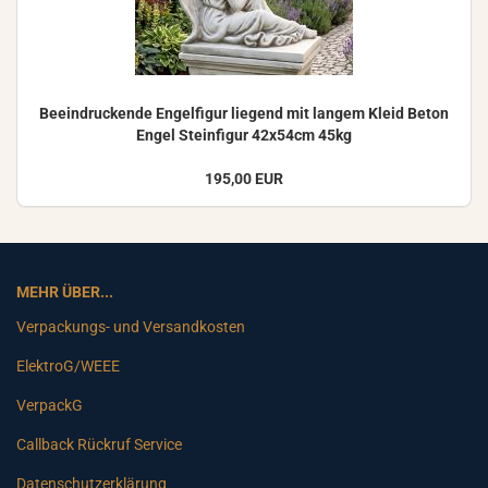
Be­ein­dru­cken­de En­gel­fi­gur lie­gend mit lan­gem Kleid Beton
Engel Stein­fi­gur 42x54cm 45kg
195,00 EUR
MEHR ÜBER...
Verpackungs- und Versandkosten
ElektroG/WEEE
VerpackG
Callback Rückruf Service
Datenschutzerklärung