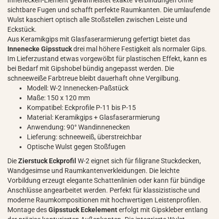
Innenecken-Element gewährleistet exakte Verbindungen ohne
sichtbare Fugen und schafft perfekte Raumkanten. Die umlaufende
Wulst kaschiert optisch alle Stoßstellen zwischen Leiste und
Eckstück.
Aus Keramikgips mit Glasfaserarmierung gefertigt bietet das
Innenecke Gipsstuck
drei mal höhere Festigkeit als normaler Gips.
Im Lieferzustand etwas vorgewölbt für plastischen Effekt, kann es
bei Bedarf mit Gipshobel bündig angepasst werden. Die
schneeweiße Farbtreue bleibt dauerhaft ohne Vergilbung.
Modell: W-2 Innenecken-Paßstück
Maße: 150 x 120 mm
Kompatibel: Eckprofile P-11 bis P-15
Material: Keramikgips + Glasfaserarmierung
Anwendung: 90° Wandinnenecken
Lieferung: schneeweiß, überstreichbar
Optische Wulst gegen Stoßfugen
Die
Zierstuck Eckprofil
W-2 eignet sich für filigrane Stuckdecken,
Wandgesimse und Raumkantenverkleidungen. Die leichte
Vorbildung erzeugt elegante Schattenlinien oder kann für bündige
Anschlüsse angearbeitet werden. Perfekt für klassizistische und
moderne Raumkompositionen mit hochwertigen Leistenprofilen.
Montage des
Gipsstuck Eckelement
erfolgt mit Gipskleber entlang