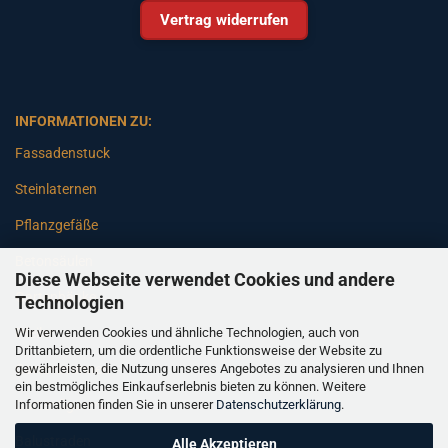
Vertrag widerrufen
INFORMATIONEN ZU:
Fassadenstuck
Steinlaternen
Pflanzgefäße
Betonsäulen
Diese Webseite verwendet Cookies und andere
Gartenbänke
Technologien
Wir verwenden Cookies und ähnliche Technologien, auch von
Pfeiler
Drittanbietern, um die ordentliche Funktionsweise der Website zu
gewährleisten, die Nutzung unseres Angebotes zu analysieren und Ihnen
Gartenbrunnen
ein bestmögliches Einkaufserlebnis bieten zu können. Weitere
Informationen finden Sie in unserer
Datenschutzerklärung
.
Gartenfiguren
Balustraden
Alle Akzeptieren