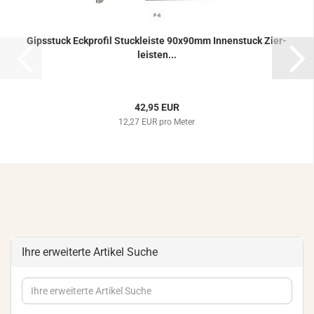
Gips­stuck Eck­pro­fil Stuck­leis­te 90x90mm In­nen­stuck Zier­
leis­ten...
42,95 EUR
12,27 EUR pro Meter
Ihre erweiterte Artikel Suche
Ihre
erweiterte
Artikel