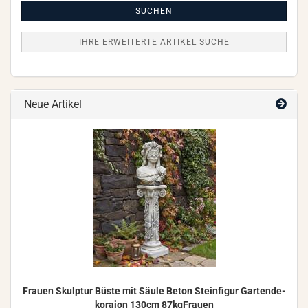
Suche
SUCHEN
IHRE ERWEITERTE ARTIKEL SUCHE
Neue Artikel
Frau­en Skulp­tur Büste mit Säule Beton Stein­fi­gur Gar­ten­de­
ko­rai­on 130cm 87kgFrauen