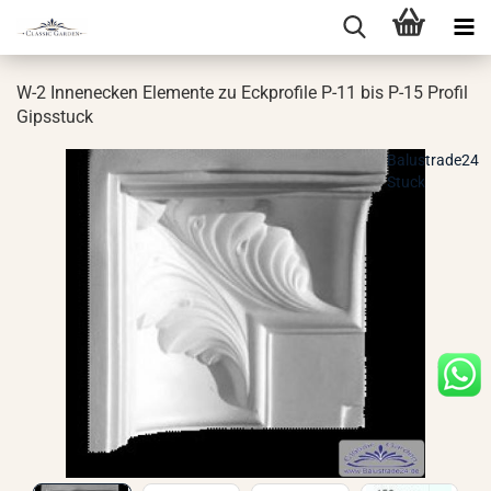
W-2 In­nen­ecken Ele­men­te zu Eck­pro­fi­le P-11 bis P-15 Pro­fil
Gips­stuck
Balustrade24
Stuck