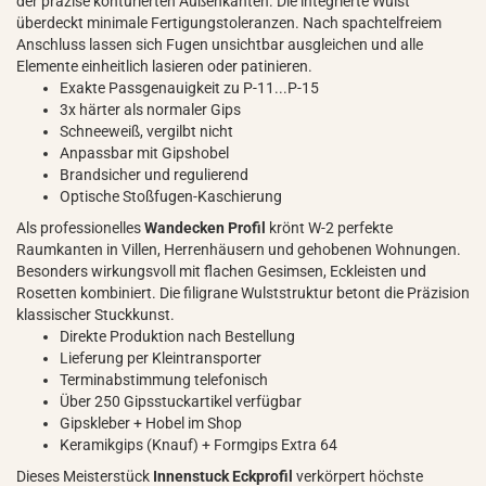
der präzise konturierten Außenkanten. Die integrierte Wulst
überdeckt minimale Fertigungstoleranzen. Nach spachtelfreiem
Anschluss lassen sich Fugen unsichtbar ausgleichen und alle
Elemente einheitlich lasieren oder patinieren.
Exakte Passgenauigkeit zu P-11...P-15
3x härter als normaler Gips
Schneeweiß, vergilbt nicht
Anpassbar mit Gipshobel
Brandsicher und regulierend
Optische Stoßfugen-Kaschierung
Als professionelles
Wandecken Profil
krönt W-2 perfekte
Raumkanten in Villen, Herrenhäusern und gehobenen Wohnungen.
Besonders wirkungsvoll mit flachen Gesimsen, Eckleisten und
Rosetten kombiniert. Die filigrane Wulststruktur betont die Präzision
klassischer Stuckkunst.
Direkte Produktion nach Bestellung
Lieferung per Kleintransporter
Terminabstimmung telefonisch
Über 250 Gipsstuckartikel verfügbar
Gipskleber + Hobel im Shop
Keramikgips (Knauf) + Formgips Extra 64
Dieses Meisterstück
Innenstuck Eckprofil
verkörpert höchste