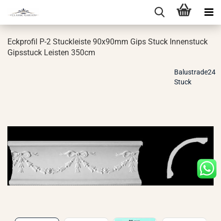
Eck­pro­fil P-2 Stuck­leis­te 90x90mm Gips Stuck In­nen­stuck
Gips­stuck Leis­ten 350cm
Balustrade24
Stuck