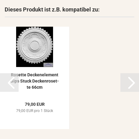
Dieses Produkt ist z.B. kompatibel zu:
Ro­set­te De­cken­ele­ment
Gips Stuck De­cken­ro­set­
te 66cm
79,00 EUR
79,00 EUR pro 1 Stück