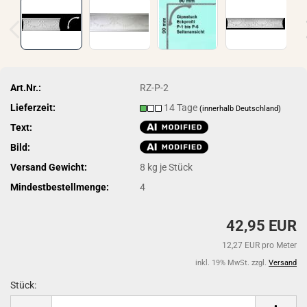
Art.Nr.:
RZ-P-2
Lieferzeit:
14 Tage
(innerhalb Deutschland)
Text:
Bild:
Versand Gewicht:
8
kg je Stück
Mindestbestellmenge:
4
42,95 EUR
12,27 EUR pro Meter
inkl. 19% MwSt. zzgl.
Versand
Stück:
Stück