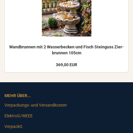
Wand­brun­nen mit 2 Was­ser­be­cken und Fisch Stein­guss Zier­
brun­nen 105cm
369,00 EUR
MEHR ÜBER...
Verpackungs- und Versandkosten
ElektroG/WEEE
VerpackG