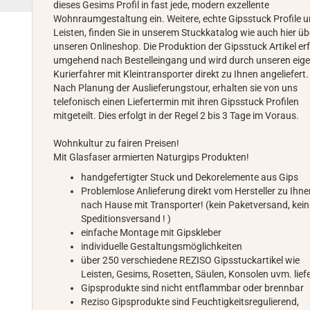
dieses Gesims Profil in fast jede, modern exzellente
Wohnraumgestaltung ein. Weitere, echte Gipsstuck Profile 
Leisten, finden Sie in unserem Stuckkatalog wie auch hier üb
unseren Onlineshop. Die Produktion der Gipsstuck Artikel erf
umgehend nach Bestelleingang und wird durch unseren eig
Kurierfahrer mit Kleintransporter direkt zu Ihnen angeliefert.
Nach Planung der Auslieferungstour, erhalten sie von uns
telefonisch einen Liefertermin mit ihren Gipsstuck Profilen
mitgeteilt. Dies erfolgt in der Regel 2 bis 3 Tage im Voraus.
Wohnkultur zu fairen Preisen!
Mit Glasfaser armierten Naturgips Produkten!
handgefertigter Stuck und Dekorelemente aus Gips
Problemlose Anlieferung direkt vom Hersteller zu Ihn
nach Hause mit Transporter! (kein Paketversand, kein
Speditionsversand ! )
einfache Montage mit Gipskleber
individuelle Gestaltungsmöglichkeiten
über 250 verschiedene REZISO Gipsstuckartikel wie
Leisten, Gesims, Rosetten, Säulen, Konsolen uvm. lief
Gipsprodukte sind nicht entflammbar oder brennbar
Reziso Gipsprodukte sind Feuchtigkeitsregulierend,