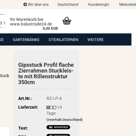
Wir über uns
Deutschland
Kundenlogin
Merkzettel
Ihr Warenkorb bei
www.balustrade24.de
0,00 EUR
SE
GARTENBÄNKE
STEINLATERNEN
WEITERE
Gips­stuck Pro­fil fla­che
Zier­rah­men Stuck­leis­
Stuck
te mit Ril­len­struk­tur
350cm
Art.Nr.:
RZ-LP-4
Lieferzeit:
14
Tage
(innerhalb Deutschland)
Text: