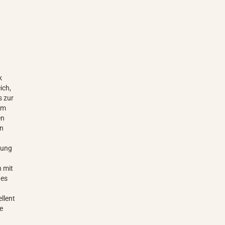
k
ich,
s zur
um
en
en
ltung
n mit
hes
llent
te
h