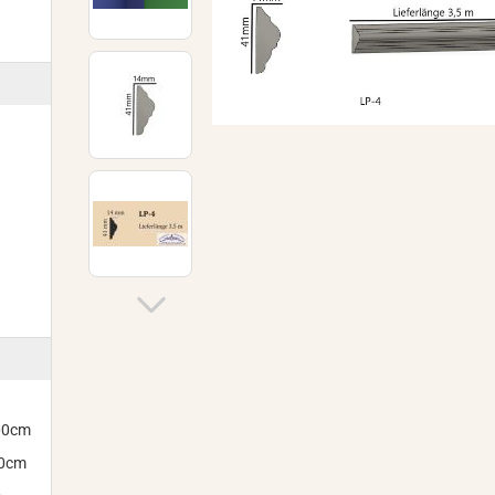
300cm
00cm