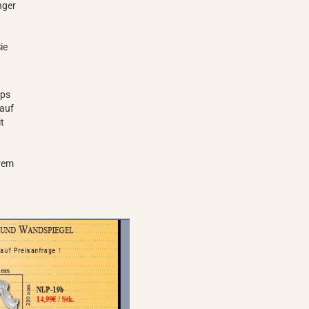
nger
ie
ips
nauf
it
erem