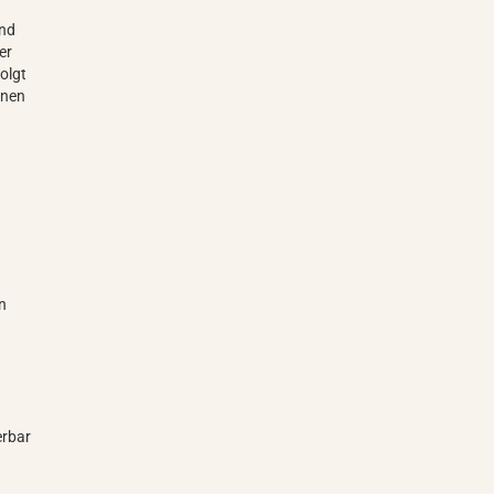
und
er
olgt
enen
en
erbar