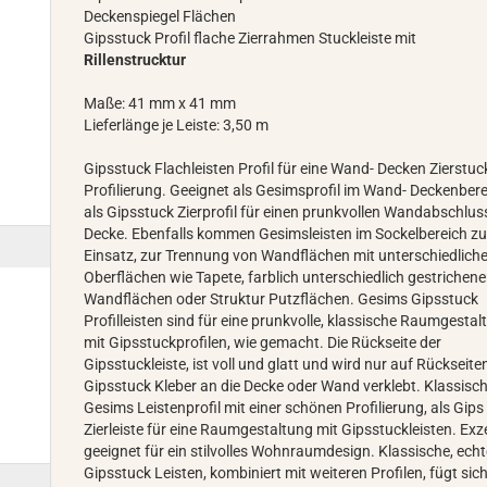
Deckenspiegel Flächen
Gipsstuck Profil flache Zierrahmen Stuckleiste mit
Rillenstrucktur
Maße: 41 mm x 41 mm
Lieferlänge je Leiste: 3,50 m
Gipsstuck Flachleisten Profil für eine Wand- Decken Zierstuc
Profilierung. Geeignet als Gesimsprofil im Wand- Deckenbere
als Gipsstuck Zierprofil für einen prunkvollen Wandabschlus
Decke. Ebenfalls kommen Gesimsleisten im Sockelbereich z
Einsatz, zur Trennung von Wandflächen mit unterschiedlich
Oberflächen wie Tapete, farblich unterschiedlich gestrichen
Wandflächen oder Struktur Putzflächen. Gesims Gipsstuck
Profilleisten sind für eine prunkvolle, klassische Raumgesta
mit Gipsstuckprofilen, wie gemacht. Die Rückseite der
Gipsstuckleiste, ist voll und glatt und wird nur auf Rückseite
Gipsstuck Kleber an die Decke oder Wand verklebt. Klassisc
Gesims Leistenprofil mit einer schönen Profilierung, als Gips
Zierleiste für eine Raumgestaltung mit Gipsstuckleisten. Exze
geeignet für ein stilvolles Wohnraumdesign. Klassische, ech
Gipsstuck Leisten, kombiniert mit weiteren Profilen, fügt sic