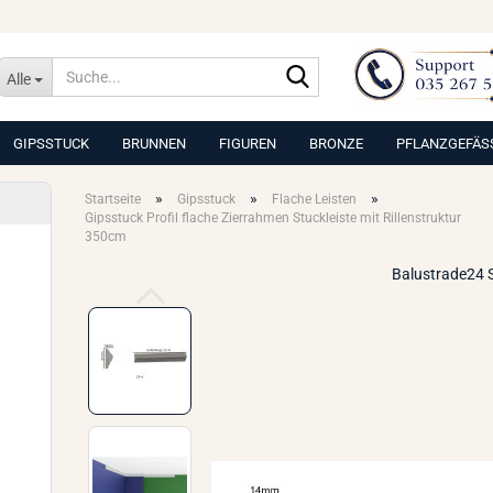
Suche...
Alle
GIPSSTUCK
BRUNNEN
FIGUREN
BRONZE
PFLANZGEFÄS
»
»
»
Startseite
Gipsstuck
Flache Leisten
Gipsstuck Profil flache Zierrahmen Stuckleiste mit Rillenstruktur
350cm
Balustrade24 