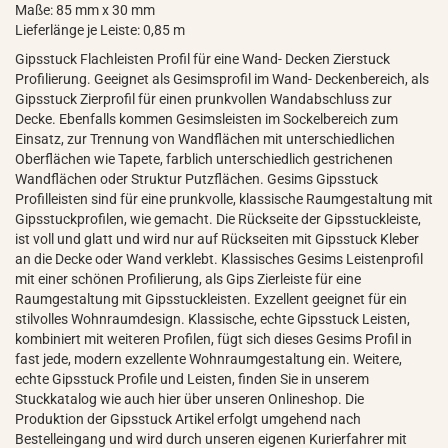
Maße: 85 mm x 30 mm
Lieferlänge je Leiste: 0,85 m
Gipsstuck Flachleisten Profil für eine Wand- Decken Zierstuck
Profilierung. Geeignet als Gesimsprofil im Wand- Deckenbereich, als
Gipsstuck Zierprofil für einen prunkvollen Wandabschluss zur
Decke. Ebenfalls kommen Gesimsleisten im Sockelbereich zum
Einsatz, zur Trennung von Wandflächen mit unterschiedlichen
Oberflächen wie Tapete, farblich unterschiedlich gestrichenen
Wandflächen oder Struktur Putzflächen. Gesims Gipsstuck
Profilleisten sind für eine prunkvolle, klassische Raumgestaltung mit
Gipsstuckprofilen, wie gemacht. Die Rückseite der Gipsstuckleiste,
ist voll und glatt und wird nur auf Rückseiten mit Gipsstuck Kleber
an die Decke oder Wand verklebt. Klassisches Gesims Leistenprofil
mit einer schönen Profilierung, als Gips Zierleiste für eine
Raumgestaltung mit Gipsstuckleisten. Exzellent geeignet für ein
stilvolles Wohnraumdesign. Klassische, echte Gipsstuck Leisten,
kombiniert mit weiteren Profilen, fügt sich dieses Gesims Profil in
fast jede, modern exzellente Wohnraumgestaltung ein. Weitere,
echte Gipsstuck Profile und Leisten, finden Sie in unserem
Stuckkatalog wie auch hier über unseren Onlineshop. Die
Produktion der Gipsstuck Artikel erfolgt umgehend nach
Bestelleingang und wird durch unseren eigenen Kurierfahrer mit