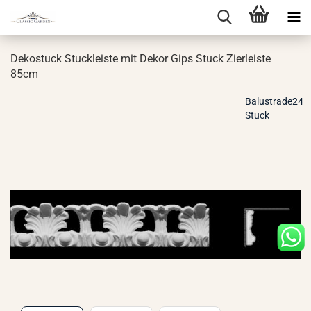
De­kos­tuck Stuck­leis­te mit Dekor Gips Stuck Zier­leis­te
85cm
Balustrade24
Stuck