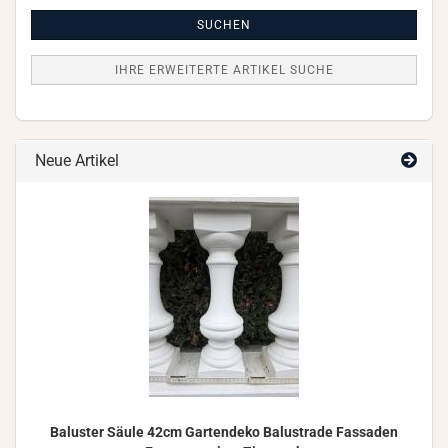
Artikel
Suche
SUCHEN
IHRE ERWEITERTE ARTIKEL SUCHE
Neue Artikel
Ba­lus­ter Säule 42cm Gar­ten­de­ko Ba­lus­tra­de Fas­sa­den