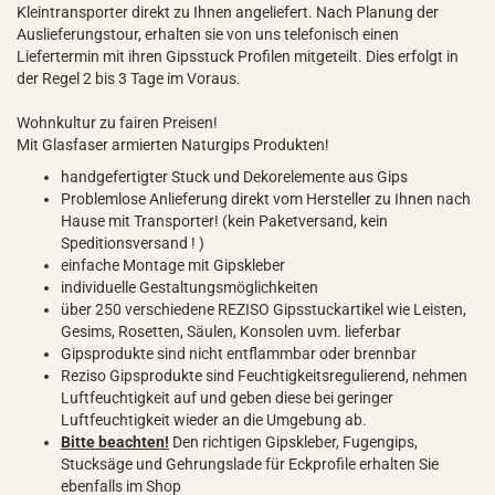
Kleintransporter direkt zu Ihnen angeliefert. Nach Planung der
Auslieferungstour, erhalten sie von uns telefonisch einen
Liefertermin mit ihren Gipsstuck Profilen mitgeteilt. Dies erfolgt in
der Regel 2 bis 3 Tage im Voraus.
Wohnkultur zu fairen Preisen!
Mit Glasfaser armierten Naturgips Produkten!
handgefertigter Stuck und Dekorelemente aus Gips
Problemlose Anlieferung direkt vom Hersteller zu Ihnen nach
Hause mit Transporter! (kein Paketversand, kein
Speditionsversand ! )
einfache Montage mit Gipskleber
individuelle Gestaltungsmöglichkeiten
über 250 verschiedene REZISO Gipsstuckartikel wie Leisten,
Gesims, Rosetten, Säulen, Konsolen uvm. lieferbar
Gipsprodukte sind nicht entflammbar oder brennbar
Reziso Gipsprodukte sind Feuchtigkeitsregulierend, nehmen
Luftfeuchtigkeit auf und geben diese bei geringer
Luftfeuchtigkeit wieder an die Umgebung ab.
Bitte beachten!
Den richtigen Gipskleber, Fugengips,
Stucksäge und Gehrungslade für Eckprofile erhalten Sie
ebenfalls im Shop