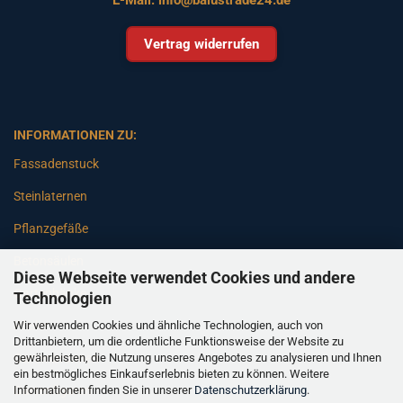
Vertrag widerrufen
INFORMATIONEN ZU:
Fassadenstuck
Steinlaternen
Pflanzgefäße
Betonsäulen
Diese Webseite verwendet Cookies und andere
Gartenbänke
Technologien
Wir verwenden Cookies und ähnliche Technologien, auch von
Pfeiler
Drittanbietern, um die ordentliche Funktionsweise der Website zu
gewährleisten, die Nutzung unseres Angebotes zu analysieren und Ihnen
Gartenbrunnen
ein bestmögliches Einkaufserlebnis bieten zu können. Weitere
Informationen finden Sie in unserer
Datenschutzerklärung
.
Gartenfiguren