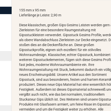
155 mm x 95 mm
Lieferlänge je Leiste: 2,90 m
Diese klassischen, großen Gips Gesims Leisten werden gern 
Zierleisten für eine besondere Raumgestaltung mit
Gipsstuckleisten verwendet. Gipsstuck Gesims Profile, werd
als obere Wandabschluss Zierleisten zur Decke eingesetzt. 
stoßen dies an die Deckenfläche an. Diese großen
Gipsstuckprofile, eignen sich exzellent für ein stilvolles
Wohnraumdesign. Klassischer, echter Gipsstuck, kombiniert
weiteren Gipsstuckelementen, fügen sich diese Gesims Profil
fast jedes, moderne Wohnraumambiente ein. Ihre
Wohnraumgestaltung mit Stuck, bekommt dadurch ein völli
neues Erscheinungsbild. Unsere Artikel aus den Sortiment
Gipsstuck, sind aus besonderem, festen und hartem Kerami
produziert. Dieses neue Gips Material hat eine wesentlich h
Festigkeit. Außerdem ist dieses Gipsmaterial schneeweiß un
vergilbt auch nicht, wie das bei normalem, traditionellem
Stuckateur Gips üblich ist. Des Weiteren sind unsere Gipsstu
Produkte mit Glasfasern armiert, um feine Risse im Gipsstuc
vermeiden und um die Festigkeit weiter zu erhöhen. Alle