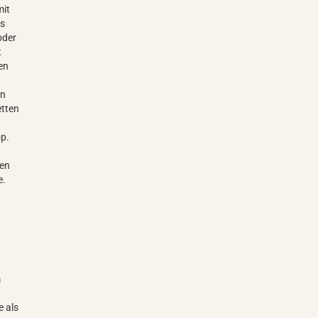
mit
as
oder
t
len
in
etten
op.
nen
e.
m
e als