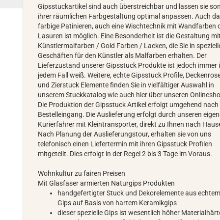
Gipsstuckartikel sind auch überstreichbar und lassen sie so
ihrer räumlichen Farbgestaltung optimal anpassen. Auch d
farbige Patinieren, auch eine Wischtechnik mit Wandfarben 
Lasuren ist möglich. Eine Besonderheit ist die Gestaltung mi
Künstlermalfarben / Gold Farben / Lacken, die Sie in speziel
Geschäften für den Künstler als Malfarben erhalten. Der
Lieferzustand unserer Gipsstuck Produkte ist jedoch immer 
jedem Fall weiß. Weitere, echte Gipsstuck Profile, Deckenros
und Zierstuck Elemente finden Sie in vielfältiger Auswahl in
unserem Stuckkatalog wie auch hier über unseren Onlinesh
Die Produktion der Gipsstuck Artikel erfolgt umgehend nach
Bestelleingang. Die Auslieferung erfolgt durch unseren eige
Kurierfahrer mit Kleintransporter, direkt zu Ihnen nach Haus
Nach Planung der Auslieferungstour, erhalten sie von uns
telefonisch einen Liefertermin mit ihren Gipsstuck Profilen
mitgeteilt. Dies erfolgt in der Regel 2 bis 3 Tage im Voraus.
Wohnkultur zu fairen Preisen
Mit Glasfaser armierten Naturgips Produkten
handgefertigter Stuck und Dekorelemente aus echte
Gips auf Basis von hartem Keramikgips
dieser spezielle Gips ist wesentlich höher Materialhärt