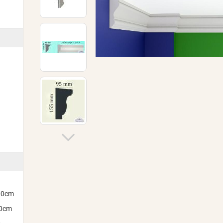
300cm
00cm