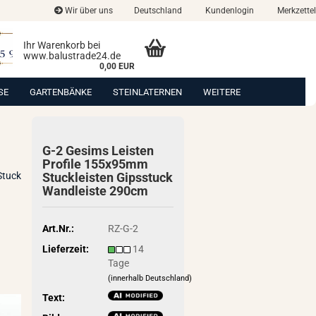
Wir über uns
Deutschland
Kundenlogin
Merkzettel
Ihr Warenkorb bei
www.balustrade24.de
0,00 EUR
SE
GARTENBÄNKE
STEINLATERNEN
WEITERE
G-2 Ge­sims Leis­ten
Pro­fi­le 155x95mm
Stuck
Stuck­leis­ten Gips­stuck
Wand­leis­te 290cm
Art.Nr.:
RZ-G-2
Lieferzeit:
14
Tage
(innerhalb Deutschland)
Text: