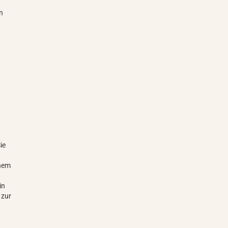
en
ie
inem
in
 zur