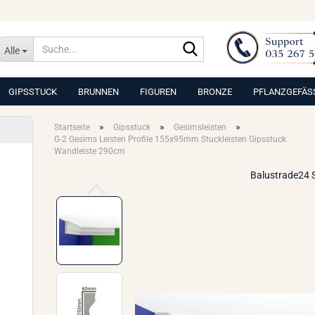
Suche...
Alle
GIPSSTUCK
BRUNNEN
FIGUREN
BRONZE
PFLANZGEFÄS
»
»
»
Startseite
Gipsstuck
Gesimsleisten
G-2 Gesims Leisten Profile 155x95mm Stuckleisten Gipsstuck
Wandleiste 290cm
Balustrade24 