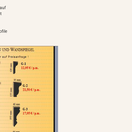
s
nauf
it
file