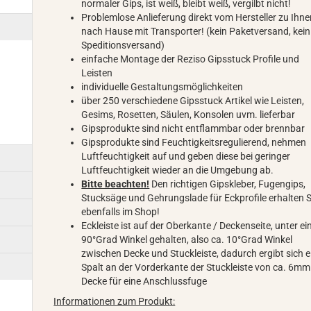
normaler Gips, ist weiß, bleibt weiß, vergilbt nicht!
Problemlose Anlieferung direkt vom Hersteller zu Ihn
nach Hause mit Transporter! (kein Paketversand, kein
Speditionsversand)
einfache Montage der Reziso Gipsstuck Profile und
Leisten
individuelle Gestaltungsmöglichkeiten
über 250 verschiedene Gipsstuck Artikel wie Leisten,
Gesims, Rosetten, Säulen, Konsolen uvm. lieferbar
Gipsprodukte sind nicht entflammbar oder brennbar
Gipsprodukte sind Feuchtigkeitsregulierend, nehmen
Luftfeuchtigkeit auf und geben diese bei geringer
Luftfeuchtigkeit wieder an die Umgebung ab.
Bitte beachten!
Den richtigen Gipskleber, Fugengips,
Stucksäge und Gehrungslade für Eckprofile erhalten S
ebenfalls im Shop!
Eckleiste ist auf der Oberkante / Deckenseite, unter e
90°Grad Winkel gehalten, also ca. 10°Grad Winkel
zwischen Decke und Stuckleiste, dadurch ergibt sich e
Spalt an der Vorderkante der Stuckleiste von ca. 6mm
Decke für eine Anschlussfuge
Informationen zum Produkt: