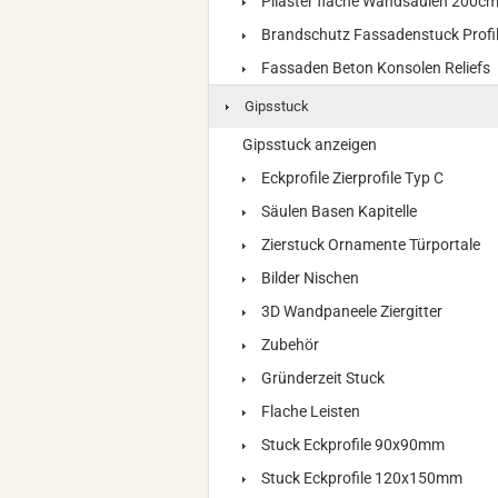
Pilaster flache Wandsäulen 200c
Brandschutz Fassadenstuck Profi
Fassaden Beton Konsolen Reliefs
Gipsstuck
Gipsstuck anzeigen
Eckprofile Zierprofile Typ C
Säulen Basen Kapitelle
Zierstuck Ornamente Türportale
Bilder Nischen
3D Wandpaneele Ziergitter
Zubehör
Gründerzeit Stuck
Flache Leisten
Stuck Eckprofile 90x90mm
Stuck Eckprofile 120x150mm