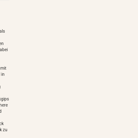
als
en
Dabei
 mit
 in
g
kgips
öhere
d
ck
k zu