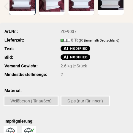
Art.Nr.:
ZO-9037
Lieferzeit:
8 Tage
(innerhalb Deutschland)
Text:
Bild:
Versand Gewicht:
2.6
kg je Stück
Mindestbestellmenge:
2
Material:
Weißbeton (für außen)
Gips (nur für innen)
Imprägnierung: