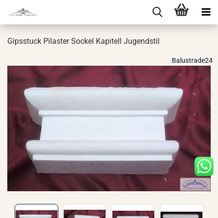
Gips­stuck Pi­las­ter So­ckel Ka­pi­tell Ju­gend­stil
Balustrade24