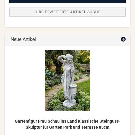
IHRE ERWEITERTE ARTIKEL SUCHE
Neue Artikel
Gar­ten­fi­gur Frau Schau ins Land Klas­si­sche Steinguss-​
Skulptur für Gar­ten Park und Ter­ras­se 85cm