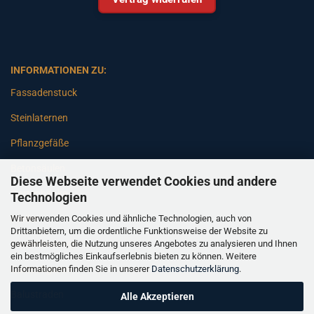
INFORMATIONEN ZU:
Fassadenstuck
Steinlaternen
Pflanzgefäße
Betonsäulen
Diese Webseite verwendet Cookies und andere
Gartenbänke
Technologien
Wir verwenden Cookies und ähnliche Technologien, auch von
Pfeiler
Drittanbietern, um die ordentliche Funktionsweise der Website zu
gewährleisten, die Nutzung unseres Angebotes zu analysieren und Ihnen
Gartenbrunnen
ein bestmögliches Einkaufserlebnis bieten zu können. Weitere
Informationen finden Sie in unserer
Datenschutzerklärung
.
Gartenfiguren
Balustraden
Alle Akzeptieren