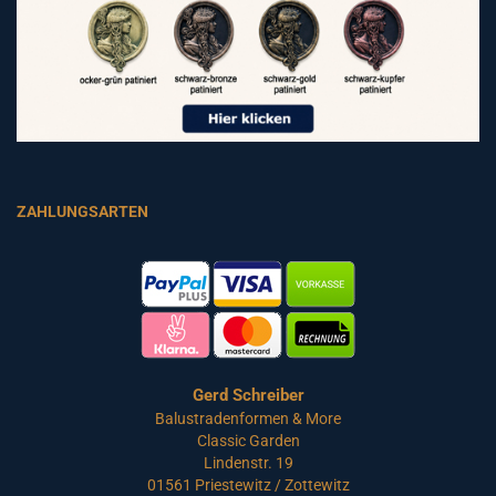
ZAHLUNGSARTEN
Gerd Schreiber
Balustradenformen & More
Classic Garden
Lindenstr. 19
01561 Priestewitz / Zottewitz