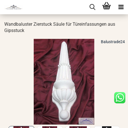
Wand­ba­lus­ter Zier­stuck Säule für Tür­ein­fas­sun­gen aus
Gips­stuck
Balustrade24