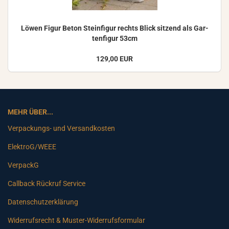
Löwen Figur Beton Stein­fi­gur rechts Blick sit­zend als Gar­
ten­fi­gur 53cm
129,00 EUR
MEHR ÜBER...
Verpackungs- und Versandkosten
ElektroG/WEEE
VerpackG
Callback Rückruf Service
Datenschutzerklärung
Widerrufsrecht & Muster-Widerrufsformular