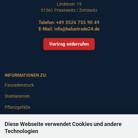
Lindenstr. 19
01561 Priestewitz / Zottewitz
Telefon:
+49 3526 755 90 49
E-Mail:
info@balustrade24.de
Vertrag widerrufen
INFORMATIONEN ZU:
Fassadenstuck
Steinlaternen
Pflanzgefäße
Betonsäulen
Diese Webseite verwendet Cookies und andere
Gartenbänke
Technologien