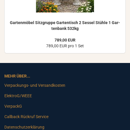
Gar­ten­mö­bel Sitz­grup­pe Gar­ten­tisch 2 Ses­sel Stüh­le 1 Gar­
ten­bank 532kg
789,00 EUR
789,00 EUR pro 1 Set
MEHR ÜBER...
Verpackungs- und Versandkosten
ElektroG/WEEE
VerpackG
Callback Rückruf Service
Datenschutzerklärung