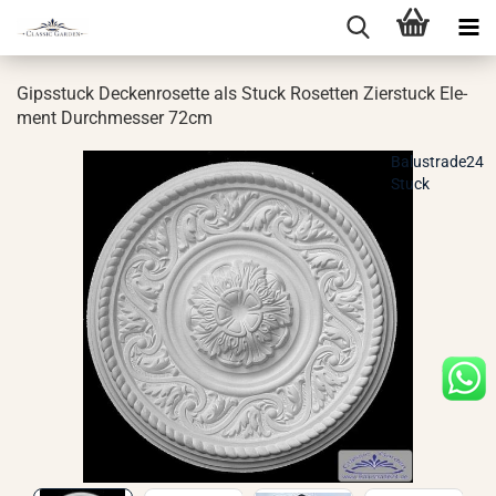
Gips­stuck De­cken­ro­set­te als Stuck Ro­set­ten Zier­stuck Ele­
ment Durch­mes­ser 72cm
Balustrade24
Stuck