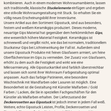
kombinieren. Auch in einem modernen Wohnraumambiente, lassen
sich traditionelle, klassische
Stuckelemente
einfügen und ergeben
eine stilvolle Wohnraumgestaltung mit Stuck. So erhalten Sie ein
völlig neues Erscheinungsbild ihrer Innenräume.
Unsere Artikel aus den Sortiment Gipsstuck, sind aus besonders,
festem und weißem Keramikgips produziert. Dieses moderne,
neuartige Gips Material hat gegenüber dem herkömmlichen
Gips
,
eine wesentlich höhere Material Festigkeit. Keramikgips ist
schneeweiß und vergilbt nicht, wie das bei normalem, traditionellem
Stuckateur Gips bei Lichteinwirkung der Fall ist. Außerdem sind
unsere Gipsstuck Produkte mit feinen Glasfasern armiert, um feine
Oberflächenrisse im Gips zu vermeiden. Der Zusatz von Glasfasern,
erhöht zu dem auch die Festigkeit und wirkt wie eine
Mikroarmierung. Alle Gipsstuckartikel sind farblich überstreichbar
und lassen sich somit ihrer Wohnraum Farbgestaltung optimal
anpassen. Auch das farbige Patinieren, eine besondere
Wischtechnik mit Wandfarben oder Lasuren ist möglich. Eine
Besonderheit ist die Gestaltung mit Künstler Malfarben / Gold
Farben / Lacken, die Sie in speziellen Fachgeschäften für den
Künstler als Malfarben erhalten. Der Lieferzustand der
Deckenrosetten aus Gipsstuck
ist jedoch immer in jedem Fall weiß.
Weitere, echte Gipsstuck Leisten, Profile, Deckenrosetten und