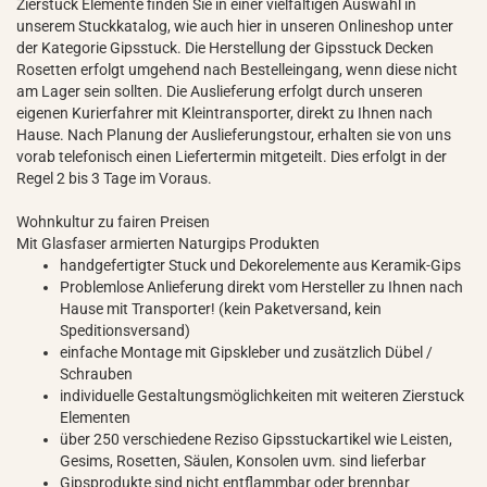
Zierstuck Elemente finden Sie in einer vielfältigen Auswahl in
unserem Stuckkatalog, wie auch hier in unseren Onlineshop unter
der Kategorie Gipsstuck. Die Herstellung der Gipsstuck Decken
Rosetten erfolgt umgehend nach Bestelleingang, wenn diese nicht
am Lager sein sollten. Die Auslieferung erfolgt durch unseren
eigenen Kurierfahrer mit Kleintransporter, direkt zu Ihnen nach
Hause. Nach Planung der Auslieferungstour, erhalten sie von uns
vorab telefonisch einen Liefertermin mitgeteilt. Dies erfolgt in der
Regel 2 bis 3 Tage im Voraus.
Wohnkultur zu fairen Preisen
Mit Glasfaser armierten Naturgips Produkten
handgefertigter Stuck und Dekorelemente aus Keramik-Gips
Problemlose Anlieferung direkt vom Hersteller zu Ihnen nach
Hause mit Transporter! (kein Paketversand, kein
Speditionsversand)
einfache Montage mit Gipskleber und zusätzlich Dübel /
Schrauben
individuelle Gestaltungsmöglichkeiten mit weiteren Zierstuck
Elementen
über 250 verschiedene Reziso Gipsstuckartikel wie Leisten,
Gesims, Rosetten, Säulen, Konsolen uvm. sind lieferbar
Gipsprodukte sind nicht entflammbar oder brennbar