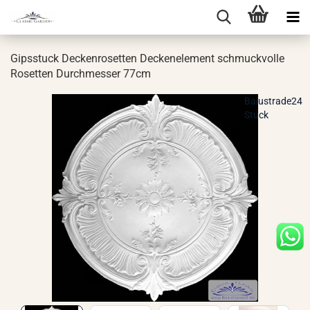
Gips­stuck De­cken­ro­set­ten De­cken­ele­ment schmuck­vol­le
Ro­set­ten Durch­mes­ser 77cm
Balustrade24
Stuck