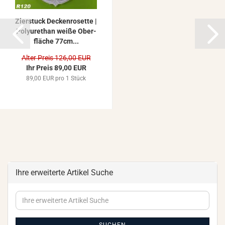
Zier­stuck De­cken­ro­set­te |
Po­ly­ure­than weiße Ober­
flä­che 77cm...
Alter Preis 126,00 EUR
Ihr Preis 89,00 EUR
89,00 EUR pro 1 Stück
Ihre erweiterte Artikel Suche
Ihre
erweiterte
Artikel