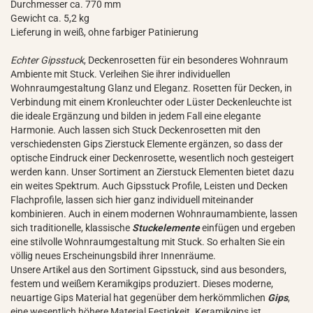
Durchmesser ca. 770 mm
Gewicht ca. 5,2 kg
Lieferung in weiß, ohne farbiger Patinierung
Echter Gipsstuck
, Deckenrosetten für ein besonderes Wohnraum
Ambiente mit Stuck. Verleihen Sie ihrer individuellen
Wohnraumgestaltung Glanz und Eleganz. Rosetten für Decken, in
Verbindung mit einem Kronleuchter oder Lüster Deckenleuchte ist
die ideale Ergänzung und bilden in jedem Fall eine elegante
Harmonie. Auch lassen sich Stuck Deckenrosetten mit den
verschiedensten Gips Zierstuck Elemente ergänzen, so dass der
optische Eindruck einer Deckenrosette, wesentlich noch gesteigert
werden kann. Unser Sortiment an Zierstuck Elementen bietet dazu
ein weites Spektrum. Auch Gipsstuck Profile, Leisten und Decken
Flachprofile, lassen sich hier ganz individuell miteinander
kombinieren. Auch in einem modernen Wohnraumambiente, lassen
sich traditionelle, klassische
Stuckelemente
einfügen und ergeben
eine stilvolle Wohnraumgestaltung mit Stuck. So erhalten Sie ein
völlig neues Erscheinungsbild ihrer Innenräume.
Unsere Artikel aus den Sortiment Gipsstuck, sind aus besonders,
festem und weißem Keramikgips produziert. Dieses moderne,
neuartige Gips Material hat gegenüber dem herkömmlichen
Gips
,
eine wesentlich höhere Material Festigkeit. Keramikgips ist