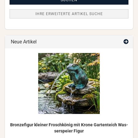
Suche
SUCHEN
IHRE ERWEITERTE ARTIKEL SUCHE
Neue Artikel
Bron­ze­fi­gur klei­ner Frosch­kö­nig mit Krone Gar­ten­teich Was­
ser­spei­er Figur