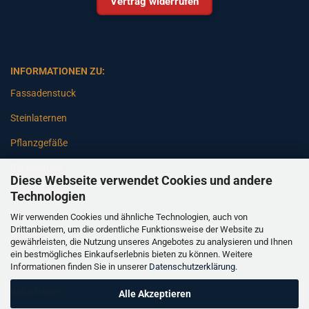
Vertrag widerrufen
INFORMATIONEN ZU:
Fassadenstuck
Steinlaternen
Pflanzgefäße
Betonsäulen
Diese Webseite verwendet Cookies und andere
Gartenbänke
Technologien
Wir verwenden Cookies und ähnliche Technologien, auch von
Pfeiler
Drittanbietern, um die ordentliche Funktionsweise der Website zu
gewährleisten, die Nutzung unseres Angebotes zu analysieren und Ihnen
Gartenbrunnen
ein bestmögliches Einkaufserlebnis bieten zu können. Weitere
Informationen finden Sie in unserer
Datenschutzerklärung
.
Gartenfiguren
Balustraden
Alle Akzeptieren