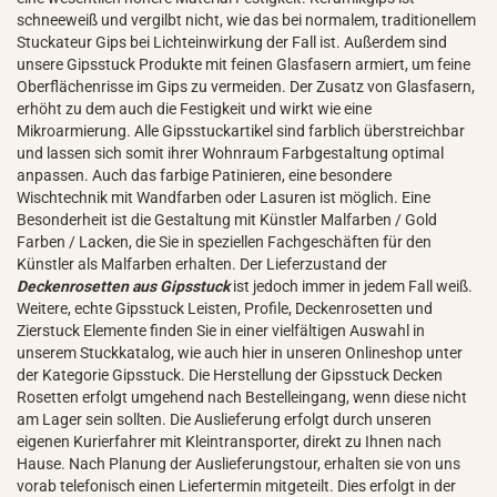
schneeweiß und vergilbt nicht, wie das bei normalem, traditionellem
Stuckateur Gips bei Lichteinwirkung der Fall ist. Außerdem sind
unsere Gipsstuck Produkte mit feinen Glasfasern armiert, um feine
Oberflächenrisse im Gips zu vermeiden. Der Zusatz von Glasfasern,
erhöht zu dem auch die Festigkeit und wirkt wie eine
Mikroarmierung. Alle Gipsstuckartikel sind farblich überstreichbar
und lassen sich somit ihrer Wohnraum Farbgestaltung optimal
anpassen. Auch das farbige Patinieren, eine besondere
Wischtechnik mit Wandfarben oder Lasuren ist möglich. Eine
Besonderheit ist die Gestaltung mit Künstler Malfarben / Gold
Farben / Lacken, die Sie in speziellen Fachgeschäften für den
Künstler als Malfarben erhalten. Der Lieferzustand der
Deckenrosetten aus Gipsstuck
ist jedoch immer in jedem Fall weiß.
Weitere, echte Gipsstuck Leisten, Profile, Deckenrosetten und
Zierstuck Elemente finden Sie in einer vielfältigen Auswahl in
unserem Stuckkatalog, wie auch hier in unseren Onlineshop unter
der Kategorie Gipsstuck. Die Herstellung der Gipsstuck Decken
Rosetten erfolgt umgehend nach Bestelleingang, wenn diese nicht
am Lager sein sollten. Die Auslieferung erfolgt durch unseren
eigenen Kurierfahrer mit Kleintransporter, direkt zu Ihnen nach
Hause. Nach Planung der Auslieferungstour, erhalten sie von uns
vorab telefonisch einen Liefertermin mitgeteilt. Dies erfolgt in der