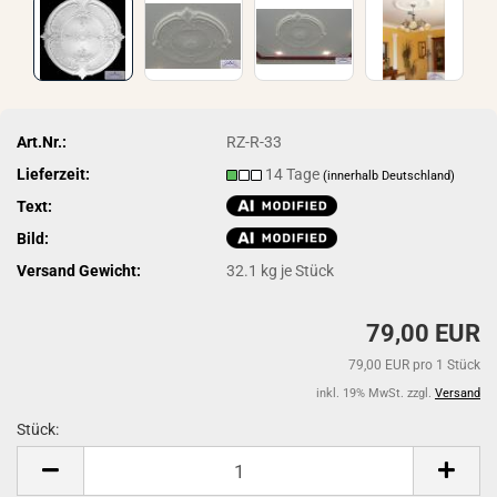
Art.Nr.:
RZ-R-33
Lieferzeit:
14 Tage
(innerhalb Deutschland)
Text:
Bild:
Versand Gewicht:
32.1
kg je Stück
79,00 EUR
79,00 EUR pro 1 Stück
inkl. 19% MwSt. zzgl.
Versand
Stück:
Stück