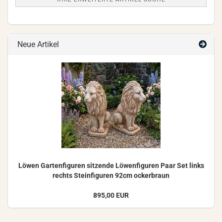
Neue Artikel
Löwen Gar­ten­fi­gu­ren sit­zen­de Lö­wen­fi­gu­ren Paar Set links
rechts Stein­fi­gu­ren 92cm ocker­braun
895,00 EUR