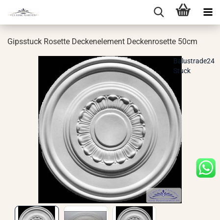
Gips­stuck Ro­set­te De­cken­ele­ment De­cken­ro­set­te 50cm
Balustrade24
Stuck