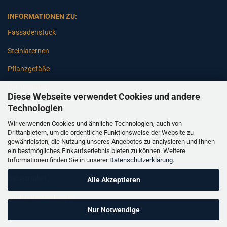
INFORMATIONEN ZU:
Fassadenstuck
Steinlaternen
Pflanzgefäße
Betonsäulen
Diese Webseite verwendet Cookies und andere
Gartenbänke
Technologien
Wir verwenden Cookies und ähnliche Technologien, auch von
Pfeiler
Drittanbietern, um die ordentliche Funktionsweise der Website zu
gewährleisten, die Nutzung unseres Angebotes zu analysieren und Ihnen
Gartenbrunnen
ein bestmögliches Einkaufserlebnis bieten zu können. Weitere
Informationen finden Sie in unserer
Datenschutzerklärung
.
Gartenfiguren
Balustraden
Alle Akzeptieren
Säulen Verkleidungen
Nur Notwendige