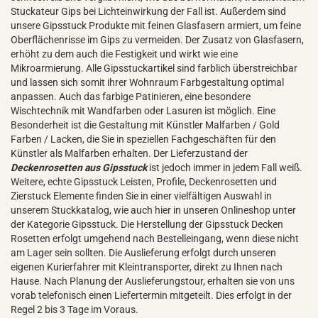
Stuckateur Gips bei Lichteinwirkung der Fall ist. Außerdem sind
unsere Gipsstuck Produkte mit feinen Glasfasern armiert, um feine
Oberflächenrisse im Gips zu vermeiden. Der Zusatz von Glasfasern,
erhöht zu dem auch die Festigkeit und wirkt wie eine
Mikroarmierung. Alle Gipsstuckartikel sind farblich überstreichbar
und lassen sich somit ihrer Wohnraum Farbgestaltung optimal
anpassen. Auch das farbige Patinieren, eine besondere
Wischtechnik mit Wandfarben oder Lasuren ist möglich. Eine
Besonderheit ist die Gestaltung mit Künstler Malfarben / Gold
Farben / Lacken, die Sie in speziellen Fachgeschäften für den
Künstler als Malfarben erhalten. Der Lieferzustand der
Deckenrosetten aus Gipsstuck
ist jedoch immer in jedem Fall weiß.
Weitere, echte Gipsstuck Leisten, Profile, Deckenrosetten und
Zierstuck Elemente finden Sie in einer vielfältigen Auswahl in
unserem Stuckkatalog, wie auch hier in unseren Onlineshop unter
der Kategorie Gipsstuck. Die Herstellung der Gipsstuck Decken
Rosetten erfolgt umgehend nach Bestelleingang, wenn diese nicht
am Lager sein sollten. Die Auslieferung erfolgt durch unseren
eigenen Kurierfahrer mit Kleintransporter, direkt zu Ihnen nach
Hause. Nach Planung der Auslieferungstour, erhalten sie von uns
vorab telefonisch einen Liefertermin mitgeteilt. Dies erfolgt in der
Regel 2 bis 3 Tage im Voraus.