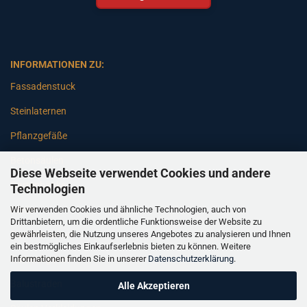
INFORMATIONEN ZU:
Fassadenstuck
Steinlaternen
Pflanzgefäße
Betonsäulen
Diese Webseite verwendet Cookies und andere
Gartenbänke
Technologien
Wir verwenden Cookies und ähnliche Technologien, auch von
Pfeiler
Drittanbietern, um die ordentliche Funktionsweise der Website zu
gewährleisten, die Nutzung unseres Angebotes zu analysieren und Ihnen
Gartenbrunnen
ein bestmögliches Einkaufserlebnis bieten zu können. Weitere
Informationen finden Sie in unserer
Datenschutzerklärung
.
Gartenfiguren
Balustraden
Alle Akzeptieren