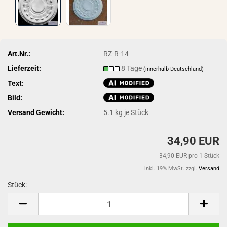
Art.Nr.:
RZ-R-14
Lieferzeit:
8 Tage
(innerhalb Deutschland)
Text:
Bild:
Versand Gewicht:
5.1
kg je Stück
34,90 EUR
34,90 EUR pro 1 Stück
inkl. 19% MwSt. zzgl.
Versand
Stück:
Stück