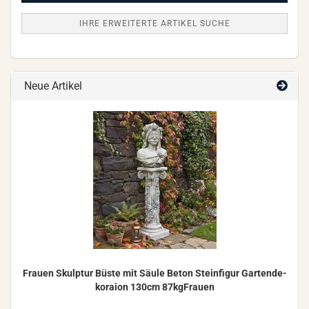
IHRE ERWEITERTE ARTIKEL SUCHE
Neue Artikel
Frau­en Skulp­tur Büste mit Säule Beton Stein­fi­gur Gar­ten­de­
ko­rai­on 130cm 87kgFrauen