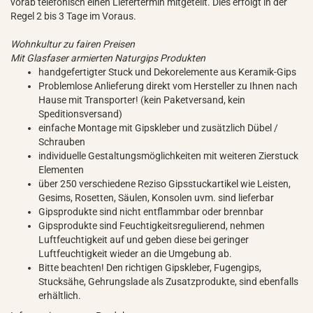
vorab telefonisch einen Liefertermin mitgeteilt. Dies erfolgt in der
Regel 2 bis 3 Tage im Voraus.
Wohnkultur zu fairen Preisen
Mit Glasfaser armierten Naturgips Produkten
handgefertigter Stuck und Dekorelemente aus Keramik-Gips
Problemlose Anlieferung direkt vom Hersteller zu Ihnen nach
Hause mit Transporter! (kein Paketversand, kein
Speditionsversand)
einfache Montage mit Gipskleber und zusätzlich Dübel /
Schrauben
individuelle Gestaltungsmöglichkeiten mit weiteren Zierstuck
Elementen
über 250 verschiedene Reziso Gipsstuckartikel wie Leisten,
Gesims, Rosetten, Säulen, Konsolen uvm. sind lieferbar
Gipsprodukte sind nicht entflammbar oder brennbar
Gipsprodukte sind Feuchtigkeitsregulierend, nehmen
Luftfeuchtigkeit auf und geben diese bei geringer
Luftfeuchtigkeit wieder an die Umgebung ab.
Bitte beachten! Den richtigen Gipskleber, Fugengips,
Stucksähe, Gehrungslade als Zusatzprodukte, sind ebenfalls
erhältlich.