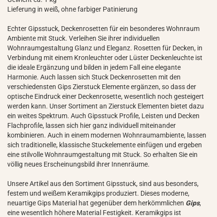
Lieferung in weiß, ohne farbiger Patinierung
Echter Gipsstuck, Deckenrosetten für ein besonderes Wohnraum
Ambiente mit Stuck. Verleihen Sie ihrer individuellen
Wohnraumgestaltung Glanz und Eleganz. Rosetten für Decken, in
Verbindung mit einem Kronleuchter oder Lüster Deckenleuchte ist
die ideale Ergänzung und bilden in jedem Fall eine elegante
Harmonie. Auch lassen sich Stuck Deckenrosetten mit den
verschiedensten Gips Zierstuck Elemente ergänzen, so dass der
optische Eindruck einer Deckenrosette, wesentlich noch gesteigert
werden kann. Unser Sortiment an Zierstuck Elementen bietet dazu
ein weites Spektrum. Auch Gipsstuck Profile, Leisten und Decken
Flachprofile, lassen sich hier ganz individuell miteinander
kombinieren. Auch in einem modernen Wohnraumambiente, lassen
sich traditionelle, klassische Stuckelemente einfügen und ergeben
eine stilvolle Wohnraumgestaltung mit Stuck. So erhalten Sie ein
völlig neues Erscheinungsbild ihrer Innenräume.
Unsere Artikel aus den Sortiment Gipsstuck, sind aus besonders,
festem und weißem Keramikgips produziert. Dieses moderne,
neuartige Gips Material hat gegenüber dem herkömmlichen
Gips
,
eine wesentlich höhere Material Festigkeit. Keramikgips ist