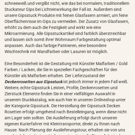
schneeweiß und vergilbt nicht, wie das bei normalem, traditionellem
Stuckateur Gips bei Lichteinwirkung der Fall ist. Außerdem sind
unsere Gipsstuck Produkte mit feinen Glasfasern armiert, um feine
Oberflächenrisse im Gips zu vermeiden. Der Zusatz von Glasfasern,
erhöht zu dem auch die Festigkeit und wirkt wie eine
Mikroarmierung. Alle Gipsstuckartikel sind farblich überstreichbar
und lassen sich somit ihrer Wohnraum Farbgestaltung optimal
anpassen. Auch das farbige Patinieren, eine besondere
Wischtechnik mit Wandfarben oder Lasuren ist möglich.
Eine Besonderheit ist die Gestaltung mit Künstler Malfarben / Gold
Farben / Lacken, die Sie in speziellen Fachgeschäften für den
Künstler als Malfarben erhalten. Der Lieferzustand der
Deckenrosetten aus Gipsstuck
ist jedoch immer in jedem Fall weiß.
Weitere, echte Gipsstuck Leisten, Profile, Deckenrosetten und
Zierstuck Elemente finden Sie in einer vielfältigen Auswahl in
unserem Stuckkatalog, wie auch hier in unseren Onlineshop unter
der Kategorie Gipsstuck. Die Herstellung der Gipsstuck Decken
Rosetten erfolgt umgehend nach Bestelleingang, wenn diese nicht
am Lager sein sollten. Die Auslieferung erfolgt durch unseren
eigenen Kurierfahrer mit Kleintransporter, direkt zu Ihnen nach
Hause. Nach Planung der Auslieferungstour, erhalten sie von uns