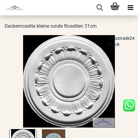
De­cken­ro­set­te klei­ne runde Ro­set­ten 31cm
Balustrade24
Stuck