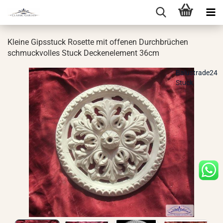
Klei­ne Gips­stuck Ro­set­te mit of­fe­nen Durch­brü­chen
schmuck­vol­les Stuck De­cken­ele­ment 36cm
Balustrade24
Stuck