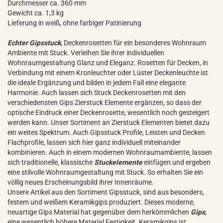
Durchmesser ca. 360 mm
Gewicht ca. 1,3 kg
Lieferung in weiß, ohne farbiger Patinierung
Echter Gipsstuck
, Deckenrosetten für ein besonderes Wohnraum
Ambiente mit Stuck. Verleihen Sie ihrer individuellen
Wohnraumgestaltung Glanz und Eleganz. Rosetten für Decken, in
Verbindung mit einem Kronleuchter oder Lüster Deckenleuchte ist
die ideale Ergänzung und bilden in jedem Fall eine elegante
Harmonie. Auch lassen sich Stuck Deckenrosetten mit den
verschiedensten Gips Zierstuck Elemente ergänzen, so dass der
optische Eindruck einer Deckenrosette, wesentlich noch gesteigert
werden kann. Unser Sortiment an Zierstuck Elementen bietet dazu
ein weites Spektrum. Auch Gipsstuck Profile, Leisten und Decken
Flachprofile, lassen sich hier ganz individuell miteinander
kombinieren. Auch in einem modernen Wohnraumambiente, lassen
sich traditionelle, klassische
Stuckelemente
einfügen und ergeben
eine stilvolle Wohnraumgestaltung mit Stuck. So erhalten Sie ein
völlig neues Erscheinungsbild ihrer Innenräume.
Unsere Artikel aus den Sortiment Gipsstuck, sind aus besonders,
festem und weißem Keramikgips produziert. Dieses moderne,
neuartige Gips Material hat gegenüber dem herkömmlichen
Gips
,
eine wesentlich höhere Material Festigkeit. Keramikgips ist