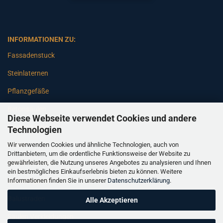
INFORMATIONEN ZU:
Fassadenstuck
Steinlaternen
Pflanzgefäße
Betonsäulen
Diese Webseite verwendet Cookies und andere
Gartenbänke
Technologien
Wir verwenden Cookies und ähnliche Technologien, auch von
Pfeiler
Drittanbietern, um die ordentliche Funktionsweise der Website zu
gewährleisten, die Nutzung unseres Angebotes zu analysieren und Ihnen
Gartenbrunnen
ein bestmögliches Einkaufserlebnis bieten zu können. Weitere
Informationen finden Sie in unserer
Datenschutzerklärung
.
Gartenfiguren
Balustraden
Alle Akzeptieren
Säulen Verkleidungen