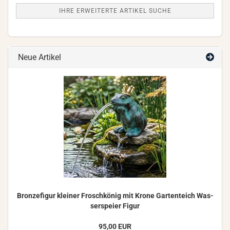
IHRE ERWEITERTE ARTIKEL SUCHE
Neue Artikel
Bron­ze­fi­gur klei­ner Frosch­kö­nig mit Krone Gar­ten­teich Was­
ser­spei­er Figur
95,00 EUR