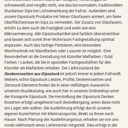
schneeweiß und vergilbt nicht, wie das bei normalem, traditionellem
Stuckateur Gips bei Lichteinwirkung der Fall ist. Außerdem sind
unsere Gipsstuck Produkte mit feinen Glasfasern armiert, um feine
Oberflächenrisse im Gips zu vermeiden. Der Zusatz von Glasfasern,
erhöht zu dem auch die Festigkeit und wirkt wie eine
Mikroarmierung. Alle Gipsstuckartikel sind farblich überstreichbar
und lassen sich somit ihrer Wohnraum Farbgestaltung optimal
anpassen. Auch das farbige Patinieren, eine besondere
Wischtechnik mit Wandfarben oder Lasuren ist möglich. Eine
Besonderheit ist die Gestaltung mit Künstler Malfarben / Gold
Farben / Lacken, die Sie in speziellen Fachgeschäften für den
Künstler als Malfarben erhalten. Der Lieferzustand der
Deckenrosetten aus Gipsstuck
ist jedoch immer in jedem Fall weiß.
Weitere, echte Gipsstuck Leisten, Profile, Deckenrosetten und
Zierstuck Elemente finden Sie in einer vielfältigen Auswahl in
unserem Stuckkatalog, wie auch hier in unseren Onlineshop unter
der Kategorie Gipsstuck. Die Herstellung der Gipsstuck Decken
Rosetten erfolgt umgehend nach Bestelleingang, wenn diese nicht
am Lager sein sollten. Die Auslieferung erfolgt durch unseren
eigenen Kurierfahrer mit Kleintransporter, direkt zu Ihnen nach
Hause. Nach Planung der Auslieferungstour, erhalten sie von uns
vorab telefonisch einen Liefertermin mitgeteilt. Dies erfolgt in der