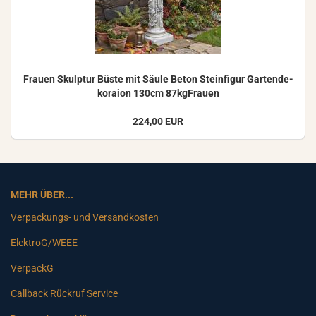
Frau­en Skulp­tur Büste mit Säule Beton Stein­fi­gur Gar­ten­de­
ko­rai­on 130cm 87kgFrauen
224,00 EUR
MEHR ÜBER...
Verpackungs- und Versandkosten
ElektroG/WEEE
VerpackG
Callback Rückruf Service