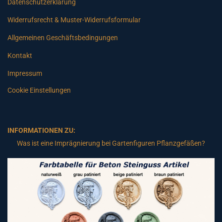
Datenschutzerklärung
Widerrufsrecht & Muster-Widerrufsformular
Allgemeinen Geschäftsbedingungen
Kontakt
Impressum
Cookie Einstellungen
INFORMATIONEN ZU:
Was ist eine Imprägnierung bei Gartenfiguren Pflanzgefäßen?