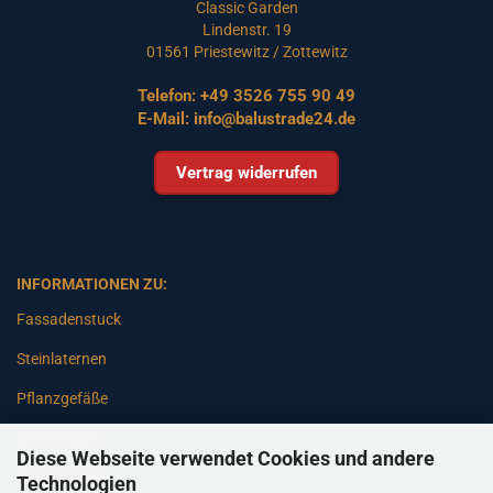
Classic Garden
Lindenstr. 19
01561 Priestewitz / Zottewitz
Telefon:
+49 3526 755 90 49
E-Mail:
info@balustrade24.de
Vertrag widerrufen
INFORMATIONEN ZU:
Fassadenstuck
Steinlaternen
Pflanzgefäße
Betonsäulen
Diese Webseite verwendet Cookies und andere
Gartenbänke
Technologien