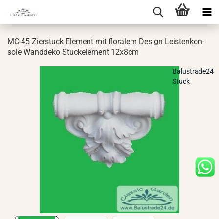
MC-45 Zier­stuck Ele­ment mit flo­ra­lem De­sign Leis­ten­kon­
so­le Wand­de­ko Stu­ck­ele­ment 12x8cm
Balustrade24
Stuck