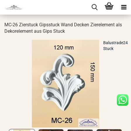
MC-26 Zier­stuck Gips­stuck Wand De­cken Zier­ele­ment als
De­kor­ele­ment aus Gips Stuck
Balustrade24
Stuck