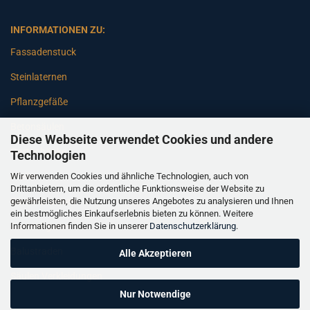
INFORMATIONEN ZU:
Fassadenstuck
Steinlaternen
Pflanzgefäße
Betonsäulen
Diese Webseite verwendet Cookies und andere
Gartenbänke
Technologien
Wir verwenden Cookies und ähnliche Technologien, auch von
Pfeiler
Drittanbietern, um die ordentliche Funktionsweise der Website zu
gewährleisten, die Nutzung unseres Angebotes zu analysieren und Ihnen
Gartenbrunnen
ein bestmögliches Einkaufserlebnis bieten zu können. Weitere
Informationen finden Sie in unserer
Datenschutzerklärung
.
Gartenfiguren
Balustraden
Alle Akzeptieren
Säulen Verkleidungen
Nur Notwendige