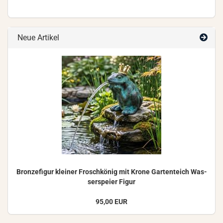
Neue Artikel
Bron­ze­fi­gur klei­ner Frosch­kö­nig mit Krone Gar­ten­teich Was­
ser­spei­er Figur
95,00 EUR