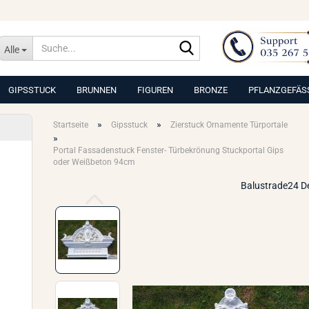
Suche...
Alle
GIPSSTUCK
BRUNNEN
FIGUREN
BRONZE
PFLANZGEFÄS
»
»
Startseite
Gipsstuck
Zierstuck Ornamente Türportale
»
Portal Fassadenstuck Fenster- Türbekrönung Stuckportal Gips
oder Weißbeton 94cm
Balustrade24 D