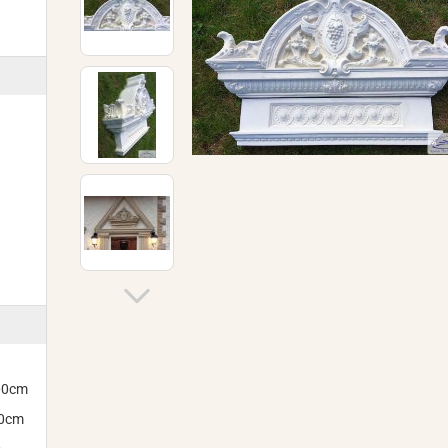
300cm
00cm