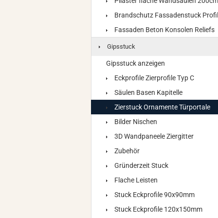
Pilaster flache Wandsäulen 200c
Brandschutz Fassadenstuck Profi
Fassaden Beton Konsolen Reliefs
Gipsstuck
Gipsstuck anzeigen
Eckprofile Zierprofile Typ C
Säulen Basen Kapitelle
Zierstuck Ornamente Türportale
Bilder Nischen
3D Wandpaneele Ziergitter
Zubehör
Gründerzeit Stuck
Flache Leisten
Stuck Eckprofile 90x90mm
Stuck Eckprofile 120x150mm