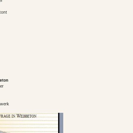
er
tont
eton
er
uwerk