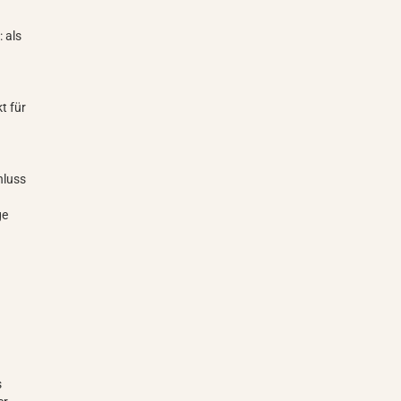
: als
t für
hluss
ge
s