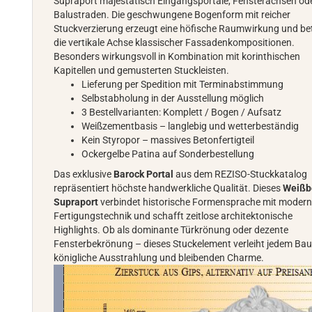
Supraport majestätisch Eingangsportale, Fensterachsen od
Balustraden. Die geschwungene Bogenform mit reicher
Stuckverzierung erzeugt eine höfische Raumwirkung und be
die vertikale Achse klassischer Fassadenkompositionen.
Besonders wirkungsvoll in Kombination mit korinthischen
Kapitellen und gemusterten Stuckleisten.
Lieferung per Spedition mit Terminabstimmung
Selbstabholung in der Ausstellung möglich
3 Bestellvarianten: Komplett / Bogen / Aufsatz
Weißzementbasis – langlebig und wetterbeständig
Kein Styropor – massives Betonfertigteil
Ockergelbe Patina auf Sonderbestellung
Das exklusive
Barock Portal
aus dem REZISO-Stuckkatalog
repräsentiert höchste handwerkliche Qualität. Dieses
Weißb
Supraport
verbindet historische Formensprache mit modern
Fertigungstechnik und schafft zeitlose architektonische
Highlights. Ob als dominante Türkrönung oder dezente
Fensterbekrönung – dieses Stuckelement verleiht jedem Ba
königliche Ausstrahlung und bleibenden Charme.