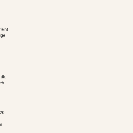
leiht
ige
n
tik.
rch
 20
cm