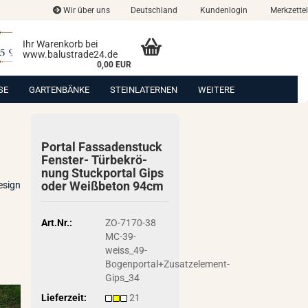
Wir über uns
Deutschland
Kundenlogin
Merkzettel
Ihr Warenkorb bei
www.balustrade24.de
0,00 EUR
SE
GARTENBÄNKE
STEINLATERNEN
WEITERE
Por­tal Fas­sa­den­stuck
Fenster-​ Tür­be­krö­
nung Stuck­por­tal Gips
oder Weiß­be­ton 94cm
esign
Art.Nr.:
ZO-7170-38
MC-39-
weiss_49-
Bogenportal+Zusatzelement-
Gips_34
Lieferzeit:
21