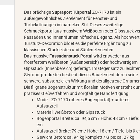
Das prächtige
Supraport Türportal
ZO-7170 ist ein
außergewöhnliches Zierelement für Fenster- und
Türbekrönungen im barocken Stil. Dieses zweiteilige
Schmuckportal aus massivem Weißbeton oder Gipsstuck ver
Fassaden und Innenräumen höfische Eleganz. Als hochwert
Türsturz-Dekoration bildet es die perfekte Ergänzung zu
klassischen Stuckleisten und Säulenelementen.
Das massive
Fassadenstuck Portal
wird entweder aus
frostfestem Weißbeton (Außenbereich) oder hochwertigem
Gipsstuck (Innenbereich) gefertigt. Im Gegensatz zu leichte
Styroporprodukten besticht dieses Bauelement durch seine
schwere, substanziellen Wirkung und detailgetreue Ornamen
Die filigrane Bogenstruktur mit floralen Motiven entsteht du
präzises Gießverfahren und sorgfältige Handfertigung.
Modell: ZO-7170 (oberes Bogenportal) + unteres
Aufsatzteil
Material: Weißbeton oder Gipsstuck
Bogenportal Breite: ca. 94,5 cm / Höhe: 48 cm / Tiefe:
cm
Aufsatzteil Breite: 79 cm / Höhe: 18 cm / Tiefe: bis 9 
Gewicht Beton: ca. 94 kg komplett / Gips: ca. 27 kg