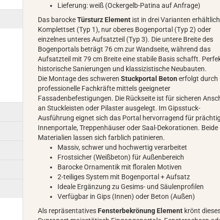
Lieferung: weiß (Ockergelb-Patina auf Anfrage)
Das barocke
Türsturz Element
ist in drei Varianten erhältlich
Komplettset (Typ 1), nur oberes Bogenportal (Typ 2) oder
einzelnes unteres Aufsatzteil (Typ 3). Die untere Breite des
Bogenportals beträgt 76 cm zur Wandseite, während das
Aufsatzteil mit 79 cm Breite eine stabile Basis schafft. Perfek
historische Sanierungen und klassizistische Neubauten.
Die Montage des schweren
Stuckportal Beton
erfolgt durch
professionelle Fachkräfte mittels geeigneter
Fassadenbefestigungen. Die Rückseite ist für sicheren Ansc
an Stuckleisten oder Pilaster ausgelegt. Im Gipsstuck-
Ausführung eignet sich das Portal hervorragend für prächti
Innenportale, Treppenhäuser oder Saal-Dekorationen. Beide
Materialien lassen sich farblich patinieren.
Massiv, schwer und hochwertig verarbeitet
Frostsicher (Weißbeton) für Außenbereich
Barocke Ornamentik mit floralen Motiven
2-teiliges System mit Bogenportal + Aufsatz
Ideale Ergänzung zu Gesims- und Säulenprofilen
Verfügbar in Gips (Innen) oder Beton (Außen)
Als repräsentatives
Fensterbekrönung Element
krönt diese