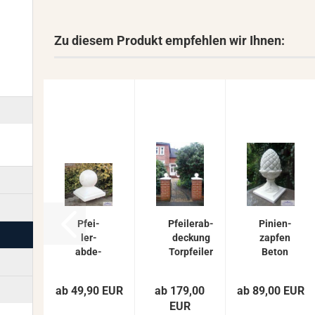
Zu diesem Produkt empfehlen wir Ihnen:
Pfei­
Pfei­ler­ab­
Pi­ni­en­
ler­
de­ckung
zap­fen
ab­de­
Tor­pfei­ler
Beton
ckung
Ab­de­
Pfei­ler­
mit
ckung
ab­de­
ab 49,90 EUR
ab 179,00
ab 89,00 EUR
Kugel
Pfei­ler­
ckung
EUR
für
plat­te
Tor­