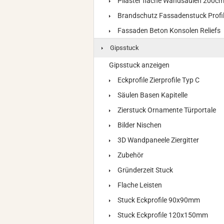
Pilaster flache Wandsäulen 200c
Brandschutz Fassadenstuck Profi
Fassaden Beton Konsolen Reliefs
Gipsstuck
Gipsstuck anzeigen
Eckprofile Zierprofile Typ C
Säulen Basen Kapitelle
Zierstuck Ornamente Türportale
Bilder Nischen
3D Wandpaneele Ziergitter
Zubehör
Gründerzeit Stuck
Flache Leisten
Stuck Eckprofile 90x90mm
Stuck Eckprofile 120x150mm