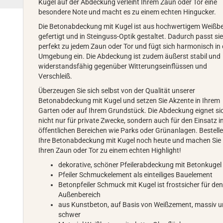
Kugel auf der Abdeckung verleiht Ihrem Zaun oder Tor eine
besondere Note und macht es zu einem echten Hingucker.
Die Betonabdeckung mit Kugel ist aus hochwertigem Weißb
gefertigt und in Steinguss-Optik gestaltet. Dadurch passt si
perfekt zu jedem Zaun oder Tor und fügt sich harmonisch in 
Umgebung ein. Die Abdeckung ist zudem äußerst stabil und
widerstandsfähig gegenüber Witterungseinflüssen und
Verschleiß.
Überzeugen Sie sich selbst von der Qualität unserer
Betonabdeckung mit Kugel und setzen Sie Akzente in Ihrem
Garten oder auf Ihrem Grundstück. Die Abdeckung eignet si
nicht nur für private Zwecke, sondern auch für den Einsatz i
öffentlichen Bereichen wie Parks oder Grünanlagen. Bestelle
Ihre Betonabdeckung mit Kugel noch heute und machen Sie
Ihren Zaun oder Tor zu einem echten Highlight!
dekorative, schöner Pfeilerabdeckung mit Betonkugel
Pfeiler Schmuckelement als einteiliges Bauelement
Betonpfeiler Schmuck mit Kugel ist frostsicher für de
Außenbereich
aus Kunstbeton, auf Basis von Weißzement, massiv 
schwer