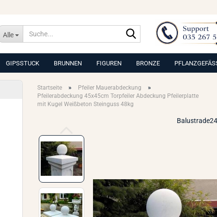
Suche...
Alle
GIPSSTUCK
BRUNNEN
FIGUREN
BRONZE
PFLANZGEFÄS
»
»
Startseite
Pfeiler Mauerabdeckung
Pfeilerabdeckung 45x45cm Torpfeiler Abdeckung Pfeilerplatte
mit Kugel Weißbeton Steinguss 48kg
Balustrade24