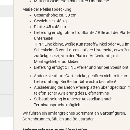
Material Weißbeton mit glatter Oberfläche
Maße der Pfeilerabdeckung:
Gesamthöhe: ca. 30 cm
Gewicht: ca. 48 kg
Platte: 45 x 45 cm
Lieferung erfolgt ohne Tropfkante / Rille auf der Platt
Unterseite!
TIPP: Eine kleine, weiße Kunststoffwinkel oder ALU im
Schenkelmaß von 1x1cm, auf der Unterseite, etwa 2c
zurückgesetzt, von der Platten-Außenkante, mit
Montagekleber aufkleben!
Lieferung erfolgt OHNE Pfeiler und nur per Spedition!
Andere sichtbare Gartendeko, gehören nicht mit zum
Lieferumfang! Bei Bedarf bitte extra bestellen!
Auslieferung der Beton Pfeilerplatten über Spedition m
telefonischer Avisierung des Liefertermins
Selbstabholung in unserer Ausstellung nach
Terminabsprache möglich!
Wir führen ein umfangreiches Sortiment an Gartenfiguren,
Gartenbrunnen, Säulen und Balustraden.