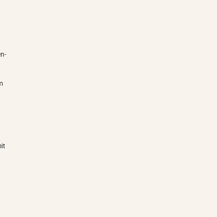
en-
m
it