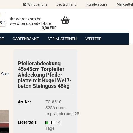
Wir über uns
Deutschland
Kundenlogin
Merkzettel
Ihr Warenkorb bei
www.balustrade24.de
0,00 EUR
SE
GARTENBÄNKE
STEINLATERNEN
WEITERE
Pfei­ler­ab­de­ckung
45x45cm Tor­pfei­ler
 Stor
Ab­de­ckung Pfei­ler­
plat­te mit Kugel Weiß­
be­ton Stein­guss 48kg
Art.Nr.:
ZO-8510
S256-ohne
Imprägnierung_25
Lieferzeit:
14
Tage