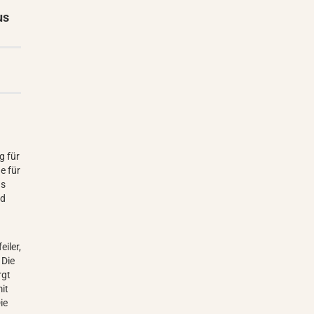
us
g für
e für
us
nd
iler,
 Die
rgt
mit
ie