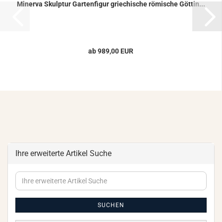
Mi­ner­va Skulp­tur Gar­ten­fi­gur grie­chi­sche rö­mi­sche Göt­tin...
ab 989,00 EUR
Ihre erweiterte Artikel Suche
Ihre
erweiterte
Artikel
Suche
SUCHEN