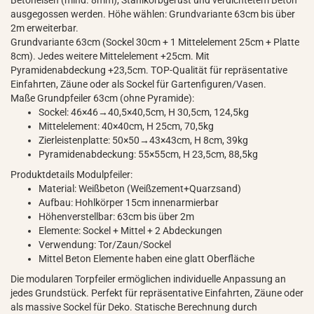
Betoneisen (mind. 8mm), Stahlkorbgerüst und verdichtetem Beton
ausgegossen werden. Höhe wählen: Grundvariante 63cm bis über
2m erweiterbar.
Grundvariante 63cm (Sockel 30cm + 1 Mittelelement 25cm + Platte
8cm). Jedes weitere Mittelelement +25cm. Mit
Pyramidenabdeckung +23,5cm. TOP-Qualität für repräsentative
Einfahrten, Zäune oder als Sockel für Gartenfiguren/Vasen.
Maße Grundpfeiler 63cm (ohne Pyramide):
Sockel: 46×46→40,5×40,5cm, H 30,5cm, 124,5kg
Mittelelement: 40×40cm, H 25cm, 70,5kg
Zierleistenplatte: 50×50→43×43cm, H 8cm, 39kg
Pyramidenabdeckung: 55×55cm, H 23,5cm, 88,5kg
Produktdetails Modulpfeiler:
Material: Weißbeton (Weißzement+Quarzsand)
Aufbau: Hohlkörper 15cm innenarmierbar
Höhenverstellbar: 63cm bis über 2m
Elemente: Sockel + Mittel + 2 Abdeckungen
Verwendung: Tor/Zaun/Sockel
Mittel Beton Elemente haben eine glatt Oberfläche
Die modularen Torpfeiler ermöglichen individuelle Anpassung an
jedes Grundstück. Perfekt für repräsentative Einfahrten, Zäune oder
als massive Sockel für Deko. Statische Berechnung durch