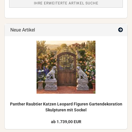
IHRE ERWEITERTE ARTIKEL SUCHE
Neue Artikel
Pan­ther Raub­tier Kat­zen Leo­pard Fi­gu­ren Gar­ten­de­ko­ra­ti­on
Skulp­tu­ren mit So­ckel
ab 1.739,00 EUR