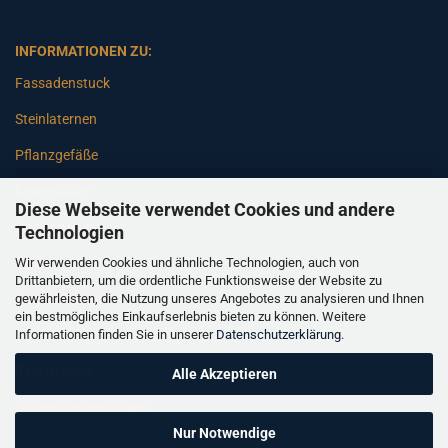
INFORMATIONEN ZU:
Fassadenstuck
Steinlaternen
Pflanzgefäße
Betonsäulen
Diese Webseite verwendet Cookies und andere
Gartenbänke
Technologien
Wir verwenden Cookies und ähnliche Technologien, auch von
Pfeiler
Drittanbietern, um die ordentliche Funktionsweise der Website zu
gewährleisten, die Nutzung unseres Angebotes zu analysieren und Ihnen
Gartenbrunnen
ein bestmögliches Einkaufserlebnis bieten zu können. Weitere
Informationen finden Sie in unserer
Datenschutzerklärung
.
Gartenfiguren
Balustraden
Alle Akzeptieren
Säulen Verkleidungen
Nur Notwendige