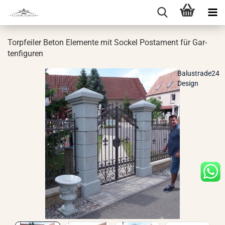
Tor­pfei­ler Beton Ele­men­te mit So­ckel Pos­ta­ment für Gar­
ten­fi­gu­ren
Balustrade24
Design