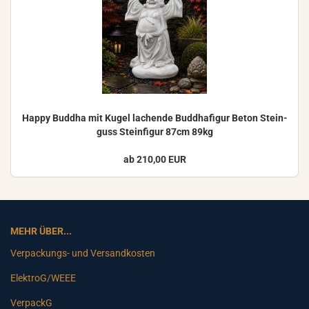
Happy Bud­dha mit Kugel la­chen­de Bud­dha­fi­gur Beton Stein­
guss Stein­fi­gur 87cm 89kg
ab 210,00 EUR
MEHR ÜBER...
Verpackungs- und Versandkosten
ElektroG/WEEE
VerpackG