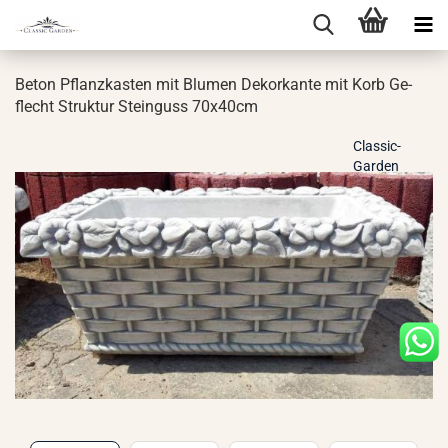
Beton Pflanz­kas­ten mit Blu­men De­korkan­te mit Korb Ge­
flecht Struk­tur Stein­guss 70x40cm
Classic-
Garden