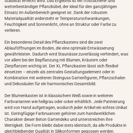
Stabilität erreicht wird. Das Ergebnis ist ein frostsicherer und
wetterbeständiger Pflanzkübel, der ideal für den ganzjährigen
Einsatz im Außenbereich geeignet ist. Dank der robusten
Materialqualität widersteht er Temperaturschwankungen,
Feuchtigkeit und Sonnenlicht, ohne an Struktur oder Farbe zu
verlieren.
Ein besonderes Detail des Pflanzkastens sind die zwei
Ablauföffnungen im Boden, die eine optimale Entwässerung
gewährleisten. Dadurch wird Staunässe zuverlässig verhindert, was
vor allem bei der Bepflanzung mit Blumen, Kräutern oder
Zierpflanzen wichtig ist. Der XL Pflanzkasten lässt sich flexibel
einsetzen – einzeln als zentrales Gestaltungselement oder in
Kombination mit weiteren Steinguss Gartenfiguren, Pflanzschalen
und Dekosäulen für ein harmonisches Gesamtbild.
Der Blumenkasten ist in klassischem Weiß sowie in weiteren
Farbvarianten wie hellgrau oder ocker erhältlich. Jede Patinierung
wird von Hand aufgetragen, wodurch jeder Artikel ein echtes Unikat
ist. Geringfügige Farbnuancen gehören zum handwerklichen
Charakter dieser Beton Gartendeko und unterstreichen ihre
Wertigkeit. Die Form bleibt dabei stets identisch, da alle Produkte in
gleichbleibender Qualität in Silikonformen gegossen werden.