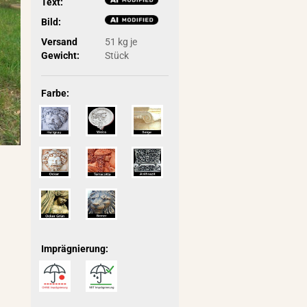
Text:
Bild:
Versand
51
kg je
Gewicht:
Stück
Farbe:
Imprägnierung: