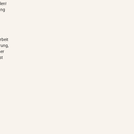
len!
ung
rbeit
rung,
her
st