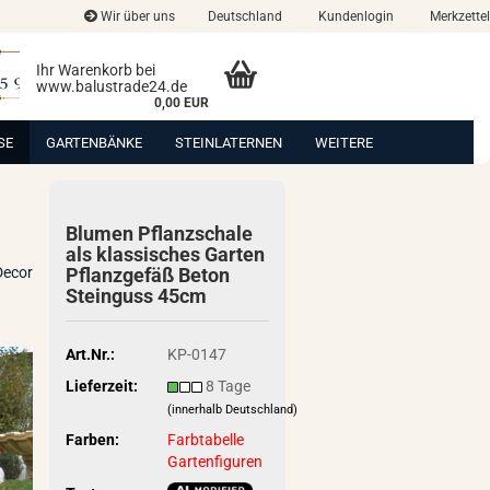
Wir über uns
Deutschland
Kundenlogin
Merkzettel
Ihr Warenkorb bei
www.balustrade24.de
0,00 EUR
SE
GARTENBÄNKE
STEINLATERNEN
WEITERE
Blu­men Pflanz­scha­le
als klas­si­sches Gar­ten
Decor
Pflanz­ge­fäß Beton
Stein­guss 45cm
Art.Nr.:
KP-0147
Lieferzeit:
8 Tage
(innerhalb Deutschland)
Farben:
Farbtabelle
Gartenfiguren