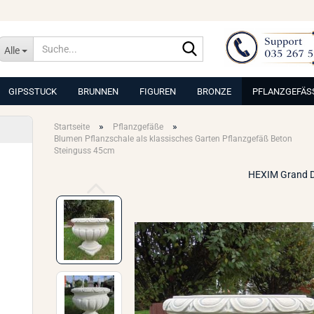
Suche...
Alle
GIPSSTUCK
BRUNNEN
FIGUREN
BRONZE
PFLANZGEFÄS
»
»
Startseite
Pflanzgefäße
Blumen Pflanzschale als klassisches Garten Pflanzgefäß Beton
Steinguss 45cm
HEXIM Grand 