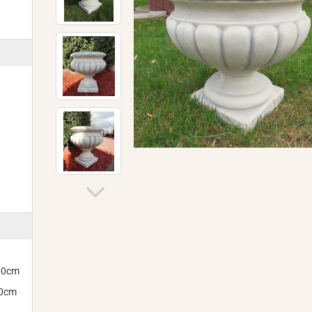
300cm
00cm