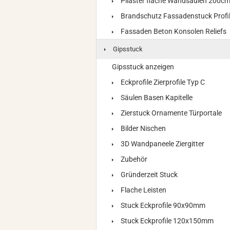
Pilaster flache Wandsäulen 200c
Brandschutz Fassadenstuck Profi
Fassaden Beton Konsolen Reliefs
Gipsstuck
Gipsstuck anzeigen
Eckprofile Zierprofile Typ C
Säulen Basen Kapitelle
Zierstuck Ornamente Türportale
Bilder Nischen
3D Wandpaneele Ziergitter
Zubehör
Gründerzeit Stuck
Flache Leisten
Stuck Eckprofile 90x90mm
Stuck Eckprofile 120x150mm