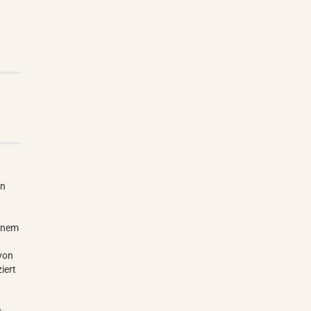
en
einem
 von
iert
e