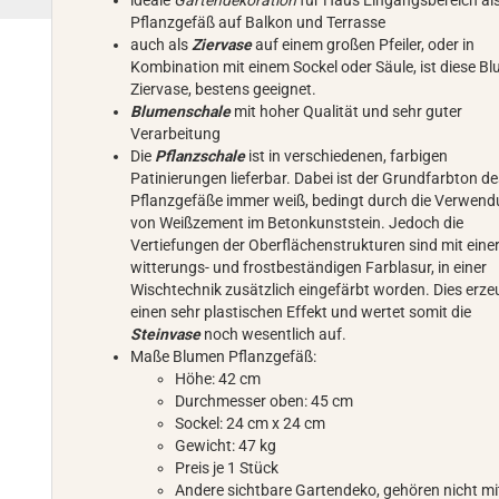
ideale
Gartendekoration
für Haus Eingangsbereich al
Pflanzgefäß auf Balkon und Terrasse
auch als
Ziervase
auf einem großen Pfeiler, oder in
Kombination mit einem Sockel oder Säule, ist diese B
Ziervase, bestens geeignet.
Blumenschale
mit hoher Qualität und sehr guter
Verarbeitung
Die
Pflanzschale
ist in verschiedenen, farbigen
Patinierungen lieferbar. Dabei ist der Grundfarbton d
Pflanzgefäße immer weiß, bedingt durch die Verwen
von Weißzement im Betonkunststein. Jedoch die
Vertiefungen der Oberflächenstrukturen sind mit eine
witterungs- und frostbeständigen Farblasur, in einer
Wischtechnik zusätzlich eingefärbt worden. Dies erze
einen sehr plastischen Effekt und wertet somit die
Steinvase
noch wesentlich auf.
Maße Blumen Pflanzgefäß:
Höhe: 42 cm
Durchmesser oben: 45 cm
Sockel: 24 cm x 24 cm
Gewicht: 47 kg
Preis je 1 Stück
Andere sichtbare Gartendeko, gehören nicht mi